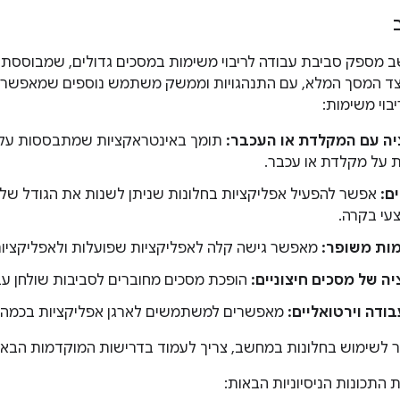
ספק סביבת עבודה לריבוי משימות במסכים גדולים, שמבוססת על
צד המסך המלא, עם התנהגויות וממשק משתמש נוספים שמאפשרים
בוי משימות:
ה עם המקלדת או העכבר:
תומך באינטראקציות שמתבססות על מ
על מקלדת או עכבר.
ם:
אפשר להפעיל אפליקציות בחלונות שניתן לשנות את הגודל שלהם
עי בקרה.
ות משופר:
מאפשר גישה קלה לאפליקציות שפועלות ולאפליקציו
ה של מסכים חיצוניים:
הופכת מסכים מחוברים לסביבות שולחן עב
ודה וירטואליים:
מאפשרים למשתמשים לארגן אפליקציות בכמה ס
ר לשימוש בחלונות במחשב, צריך לעמוד בדרישות המוקדמות הבאו
 התכונות הניסיוניות הבאות: