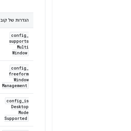
הגדרות של קובץ
config
_
supports
Multi
Window
config
_
freeform
Window
Management
config
_
is
Desktop
Mode
Supported