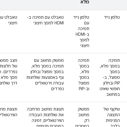
מלא
טלפון נייד
טלפון נייד
טאבלט עם תמיכה ב-
עם
HDMI למסך חיצוני
חיצוני
תמיכה
ב-HDMI
למסך
חיצוני
תמיכה
תמיכה
ממשק מחשב עם
מצב ממשק
במסך מלא,
במסך
תמיכה במסך מלא,
של חלונות
במסך
מלא,
במסך מפוצל ובחלון
נפרדים). 
מפוצל, ב-
במסך
צף באמצעות שולחנות
מסך מלא 
PiP ובחלון
מפוצל
עבודה וירטואליים
דרך שולחנו
חופשי שאינו
וב-PiP
נפרדים
במחשב
שיקוף של
ממשק
תצוגת מחשב מרחיבה
תצוגת מחש
התצוגה
מחשב
את שולחנות העבודה
הווירטואלי
הפנימית
רק
הווירטואליים; זמינה
בלבד
במסכים
במסכים פנימיים