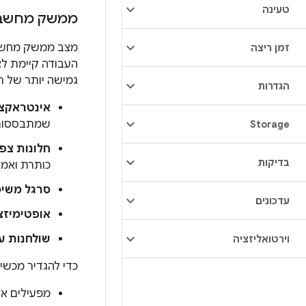
טעינה
ממשק מחשב
מצב ממשק מחשב מ
זמן ריצה
העבודה קיימת ל
גמישה יותר של רי
הגדרות
אינטראקצי
שמתבססות 
Storage
חלונות צפי
בדיקות
כותרת ואמצ
סרגל משימ
עדכונים
אופטימיזצי
שולחנות עב
וירטואליזציה
כדי להגדיר מכשי
מפעילים את