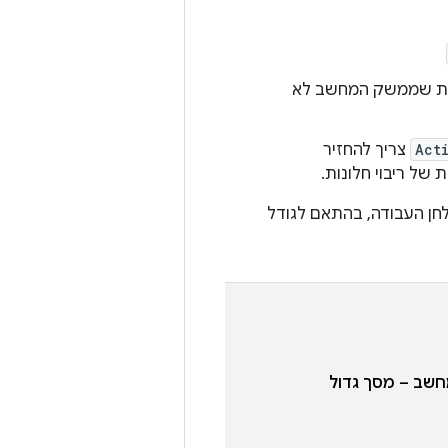
וחב של 600dp לפחות. יכול להיות שממשק המחשב לא
Act
צריך להחזיר
חן העבודה, בהתאם לגודל
שב – מסך גדול