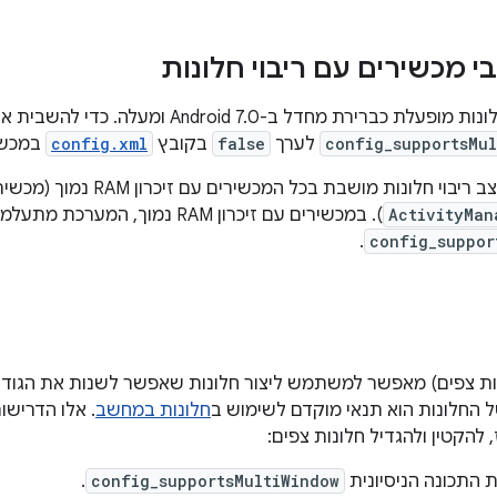
י מכשירים עם ריבוי חלונות
התמיכה בריבוי חלונות מופעלת כברירת מחדל ב-.0
config_supportsMu
לערך
false
בקובץ
config.xml
במכשי
חלונות מושבת בכל המכשירים עם זיכרון RAM נמוך (מכשירים שמוצהר בהם
ActivityMan
). במכשירים עם זיכרון RAM נמוך, המערכת מתעלמת מהערך של הדגל
.
config_suppor
ות צפים) מאפשר למשתמש ליצור חלונות שאפשר לשנות את הגודל ש
ל החלונות הוא תנאי מוקדם לשימוש ב
חלונות במחשב
. אלו הדרישו
להקטין ולהגדיל חלונות צפים:
 התכונה הניסיונית
config_supportsMultiWindow
.