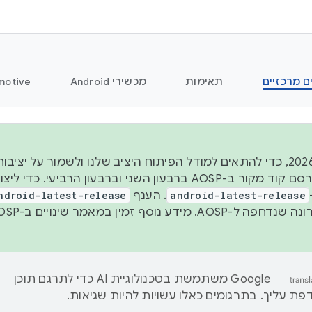
ם מרכזיים
תאימות
מכשירי Android
motive
החל משנת 2026, כדי להתאים למודל הפיתוח היציב שלנו ולשמור על
android-latest-release
. הענף
ndroid-latest-release
ל-AOSP. מידע נוסף זמין במאמר
שינויים ב-AOSP
‫Google משתמשת בטכנולוגיית AI כדי לתרגם תוכן
ת עליך. בתרגומים כאלו עשויות להיות שגיאות.