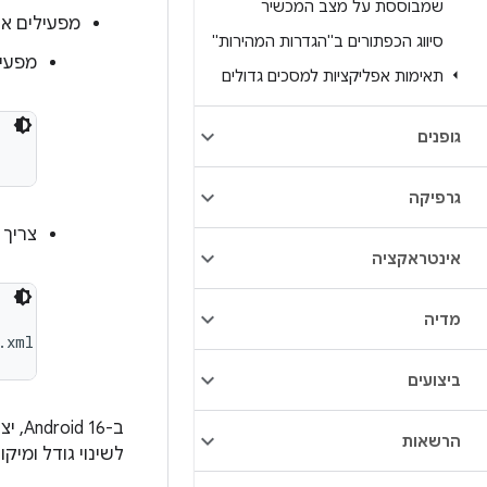
שמבוססת על מצב המכשיר
מפעילים את
סיווג הכפתורים ב"הגדרות המהירות"
מפעי
תאימות אפליקציות למסכים גדולים
גופנים
גרפיקה
צריך לכ
אינטראקציה
מדיה
t.xml:$(TARGET_COPY_OUT_SYSTEM)/etc/permissions/android
ביצועים
ב-16
הרשאות
לשינוי גודל ומי