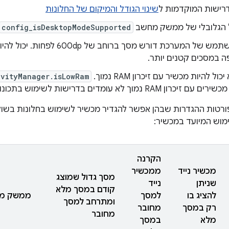
רישות המוקדמות ל
שינוי הגודל והמיקום של החלונות
 הגלובלי של ממשק מחשב
config_isDesktopModeSupported
ממשק המשתמש של המערכת דורש מסך בר
ה במסכים קטנים יותר.
ל להיות מכשיר עם זיכרון RAM נמוך.
ivityManager.isLowRam
 עם זיכרון RAM נמוך לא עומדים בדרישות לשימוש בתכונות של ריבוי חלונות.
רטות ההגדרות שבהן אפשר להגדיר מכשיר לשימוש בחלונות בשול
מוש המיועד במכשיר:
הקרנה
מכשיר נייד
ממכשיר
מסך גדול שמוצג
שניתן
נייד
קודם במסך מלא
להציג בו
למסך
ממשק מח
ומתרחב למסך
רק במסך
מחובר
מחובר
מלא
במסך