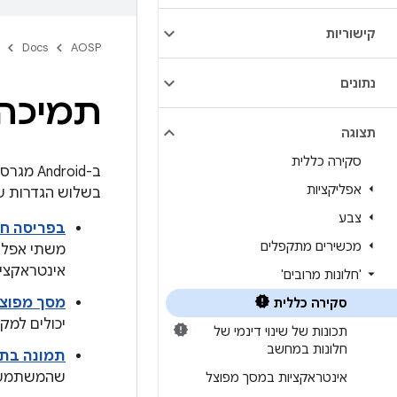
קישוריות
Docs
AOSP
נתונים
תמיכה 
תצוגה
סקירה כללית
אפליקציות
בשלוש הגדרות של 
צבע
בפריסה ח
מכשירים מתקפלים
משתי אפליק
אינטראקציו
'חלונות מרובים'
מסך מפוצ
סקירה כללית
יכולים למק
תכונות של שינוי דינמי של
חלונות במחשב
תמונה בתוך 
שהמשתמש מ
אינטראקציות במסך מפוצל