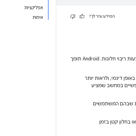
אפליקציות
המידע עזר לך?
אימות
ב-Android מגרסה 7.0 ואילך, מכשירים יכולים להציג כמה אפליקציות בו-זמנית באמצעות ריבוי חלונות. ‫Android תומך
ופן דינמי, ולראות יותר
ופשיים במחשב שמציע
ילות שבהם המשתמשים
הפעיל תוכן וידאו בחלון קטן בזמן