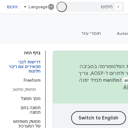
/
היכנס
Auto
חומרי עזר
בדף הזה
דרישות לגבי
 יציבות הפלטפורמה בסביבה
מכשירים עם ריבוי
חלונות
העסקית, נפרסם קוד מקור ב-AOSP ברבעון השני וברבעון הרביעי. כדי ליצור ולתרום ל-AOSP, צריך
a
manifest תמיד יפנה
Freeform
.
ממשק מחשב
מסך מפוצל
תמונה בתוך
תמונה
ממשק משתמש
של המערכת