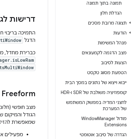
תמונה בתוך תמונה
הגדלת חלון
דרישות לגב
תצוגה מרובת מסכים
הודעות
הדגל
ltiWindow
מנהל המשימות
כברירת מחדל, מצב ריבוי 
מצב הדגמה לקמעונאים
ager.isLowRam
הצעות לסיבוב
tsMultiWindow
הטמעת מסווג טקסט
ייבוא וייצוא של נתונים במסך הבית
Freeform
קומפוזיציה משולבת של SDR ו-HDR
לחצני המדיה בממשק המשתמש
מצב חופשי (חלונ
של המערכת
הגודל והמיקום ש
מודול Window
Manager
שמאפשרת להזיז, 
Extensions
מפעילים את
הגדרה של סיבוב אוטומטי