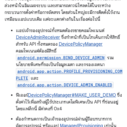
ล่วงหน้าในอิมเมจระบบ และสามารถดาวน์โหลดได้ในระหว่าง
กระบวนการตั้งค่าหรือการจัดสรร โดยส่วนใหญ่จะมีการติดตั้งใช้งาน
เหมือนแอปแบบเดิม แต่จะแตกต่างกันในเรื่องต่อไปนี้
แอปเจ้าของอุปกรณ์ทั้งหมดต้องขยายคอมโพเนนต์
DeviceAdminReceiver
ซึ่งทำหน้าที่เป็นโทเค็นการให้สิทธิ์
สำหรับ API ทั้งหมดของ
DevicePolicyManager
คอมโพเนนต์ต้องมีสิทธิ์
android.permission.BIND_DEVICE_ADMIN
รวม
นโยบายพิเศษที่ขอเป็นข้อมูลเมตา และกรองเจตนา
android.app.action.PROFILE_PROVISIONING_COM
PLETE
และ
android.app.action.DEVICE_ADMIN_ENABLED
ฟีเจอร์
DevicePolicyManager#MAKE_USER_DEMO
ซึ่ง
ตั้งค่าไว้เพื่อสร้างผู้ใช้ประเภทเดโมพิเศษเป็น API ที่ซ่อนอยู่
โดยแฟล็กนี้ มีค่าคงที่ 0x4
ต้องกำหนดการเป็นเจ้าของอุปกรณ์ผ่านผู้ถือบทบาทการ
จัดการอุปกรณ์ หรือแอป
ManagedProvisioning
เท่านั้น