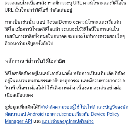
ตรวจสอบในเบื้องหลัง หากมีการระบุ URL ดาวน์โหลดและวิดีโอใน
URL นั้นใหม่กว่าวิดีโอที่ กำลังเล่นอยู่
หากเป็นเช่นนั้น แอป RetailDemo จะดาวน์โหลดและเริ่มเล่น
วิดีโอ เมื่อดาวน์โหลดวิดีโอแล้ว ระบบจะใช้วิดีโอนี้ในการเล่นใน
เซสชันการสาธิตทั้งหมดในอนาคต ระบบจะไม่ทำการตรวจสอบใดๆ
อีกจนกว่าจะรีบูตครั้งถัดไป
หลักเกณฑ์สำหรับวิดีโอสาธิต
วิดีโอสาธิตต้องอยู่ในเลย์เอาต์แนวตั้ง หรือหากเป็นแท็บเล็ต ก็ต้อง
อยู่ในแนวนอนตามธรรมชาติของอุปกรณ์ และมีความยาวมากกว่า 5
วินาที เนื้อหา ต้องไม่ทำให้เกิดภาพค้าง เนื่องจากจะเล่นอย่างต่อ
เนื่องเมื่อแสดง
ดูข้อมูลเพิ่มเติมได้ที่
คำจำกัดความของผู้ใช้ โปรไฟล์ และบัญชีของนัก
พัฒนาแอป Android
เอกสารประกอบเกี่ยวกับ Device Policy
Manager API
และ
แอปเจ้าของอุปกรณ์ตัวอย่าง