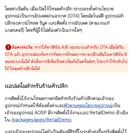
โดยค่าเริ่มต้น เมื่อเปิดใช้โหมดค้าปลีก ระบบจะตั้งค่านโยบาย
อุปกรณ์เป็นการอัปเดตผ่านอากาศ (OTA) โดยอัตโนมัติ อุปกรณ์ค้า
ปลีกจะดาวน์โหลด รีบูต และติดตั้ง การอัปเดต (ตามเกณฑ์
แบตเตอรี่) โดยที่ผู้ใช้ไม่ต้องดำเนินการใดๆ
ข้อควรระวัง:
หากใช้พาร์ติชัน A/B ของระบบสำหรับ OTA เมื่อได้รับ
OTA แล้ว อุปกรณ์จะค้นหาทรัพยากรโหมดการขายปลีกเดิมในพาร์ติชัน B
ของระบบไม่ได้ ดังนั้นการรีเซ็ตเป็นค่าเริ่มต้นในครั้งต่อๆ ไปจะทำให้กลับไป
ใช้ โหมดค้าปลีกไม่ได้
แอปเดโมสำหรับร้านค้าปลีก
การติดตั้งใช้งานโหมดการสาธิตสำหรับร้านค้าปลีกตามเจ้าของ
อุปกรณ์กำหนดให้ต้องตั้งค่าแอป
ตัวควบคุมนโยบายอุปกรณ์
เป็น
เจ้าของอุปกรณ์ AOSP มีการติดตั้งใช้งานแอป RetailDemo อ้างอิง
ใน
/packages/apps/RetailDemo
แอปเจ้าของอุปกรณ์ไม่จำเป็นต้องมีสิทธิ์ในระดับสูงขึ้นหรือติดตั้งไว้