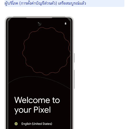
ผู้บริโภค (การตั้งค่าบัญชีส่วนตัว) เสร็จสมบูรณ์แล้ว