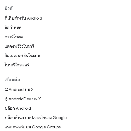
บิวด์
ที่เก็บสำหรับ Android
ข้อกำหนด
ดาวน์โหลด
แสดงพรีวิวไบนารี
อิมเมจเวอร์ชันโรงงาน
ไบนารีไดรเวอร์
เชื่อมต่อ
@Android บน X
@AndroidDev บน X
บล็อก Android
บล็อกด้านความปลอดภัยของ Google
แพลตฟอร์มบน Google Groups