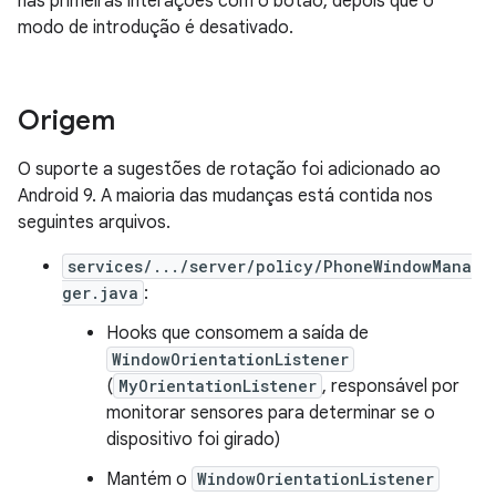
nas primeiras interações com o botão, depois que o
modo de introdução é desativado.
Origem
O suporte a sugestões de rotação foi adicionado ao
Android 9. A maioria das mudanças está contida nos
seguintes arquivos.
services/.../server/policy/PhoneWindowMana
ger.java
:
Hooks que consomem a saída de
WindowOrientationListener
(
MyOrientationListener
, responsável por
monitorar sensores para determinar se o
dispositivo foi girado)
Mantém o
WindowOrientationListener