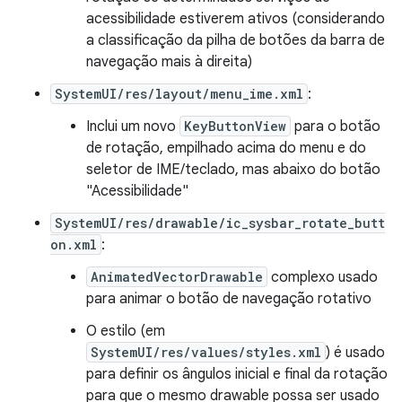
acessibilidade estiverem ativos (considerando
a classificação da pilha de botões da barra de
navegação mais à direita)
SystemUI/res/layout/menu_ime.xml
:
Inclui um novo
KeyButtonView
para o botão
de rotação, empilhado acima do menu e do
seletor de IME/teclado, mas abaixo do botão
"Acessibilidade"
SystemUI/res/drawable/ic_sysbar_rotate_butt
on.xml
:
AnimatedVectorDrawable
complexo usado
para animar o botão de navegação rotativo
O estilo (em
SystemUI/res/values/styles.xml
) é usado
para definir os ângulos inicial e final da rotação
para que o mesmo drawable possa ser usado