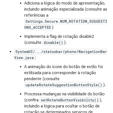
Adiciona a lógica do modo de apresentação,
incluindo animação especializada (consulte as
referências a
Settings.Secure.NUM_ROTATION_SUGGESTI
ONS_ACCEPTED
)
Implementa a flag de rotação disable2
(consulte
disable()
).
SystemUI/.../statusbar/phone/NavigationBar
View.java
:
A animação do ícone do botão de estilo foi
estilizada para corresponder à rotação
pendente (consulte
updateRotateSuggestionButtonStyle()
).
Processa mudanças na visibilidade do botão
(confira
setRotateButtonVisibility()
),
incluindo a lógica para ocultar o botão de
rotação se determinados serviços de