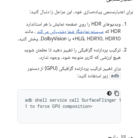
برای اعتبارسنجی پیاده‌سازی خود، این مراحل را دنبال کنید:
ویدیوهای HDR را روی صفحه نمایش با هر استاندارد
HDR که
سیستم نمایشگر شما پشتیبانی می‌کند
، مانند
HLG، HDR10، HDR10+ یا DolbyVision، پخش کنید.
ترکیب پردازنده گرافیکی را تغییر دهید تا مطمئن شوید
هیچ لرزشی که کاربر متوجه شود، وجود ندارد.
برای تغییر ترکیب پردازنده گرافیکی (GPU) از دستور
adb
زیر استفاده کنید:
adb shell service call SurfaceFlinger 1008 i32
1 to force GPU composition>

مسائل رایج