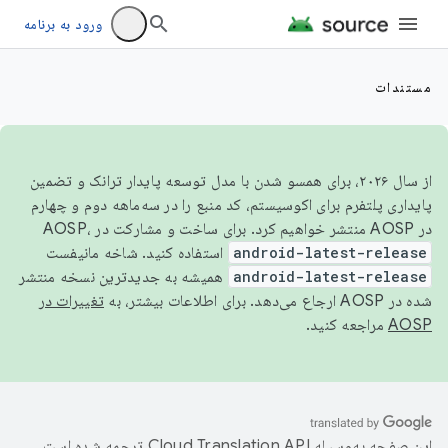
ورود به برنامه
مستندات
از سال ۲۰۲۶، برای همسو شدن با مدل توسعه پایدار ترانک و تضمین
پایداری پلتفرم برای اکوسیستم، کد منبع را در سه‌ماهه دوم و چهارم
در AOSP منتشر خواهیم کرد. برای ساخت و مشارکت در AOSP،
android-latest-release
استفاده کنید. شاخه مانیفست
android-latest-release
همیشه به جدیدترین نسخه منتشر
شده در AOSP ارجاع می‌دهد. برای اطلاعات بیشتر، به
تغییرات در
AOSP
مراجعه کنید.
این صفحه به‌وسیله
ترجمه شده است.