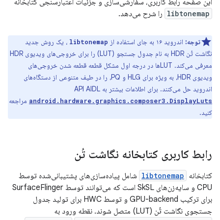
این صفحه رابط کاربری، سفارشی‌سازی و جزئیات اعتبارسنجی کتابخانه
libtonemap
را شرح می‌دهد.
توجه:
اندروید ۱۶ به جای استفاده از
، یک روش جدید
libtonemap
نگاشت تُن HDR به نام جدول جستجو (LUT) را برای خروجی‌های ویدیوی HDR
معرفی می‌کند. LUTها در درجه اول مشکل قطعه قطعه شدن خروجی‌های
ویدیوی HDR، به ویژه برای HLG و PQ، را در طیف متنوعی از دستگاه‌های
اندروید حل می‌کنند. برای اطلاعات بیشتر به API AIDL
مراجعه
android.hardware.graphics.composer3.DisplayLuts
کنید.
رابط کاربری کتابخانه نگاشت تُن
کتابخانه
libtonemap
شامل پیاده‌سازی‌های پشتیبانی‌شده توسط
CPU و سایه‌زن‌های SkSL است که می‌توانند توسط SurfaceFlinger
برای ترکیب GPU-backend و توسط HWC برای تولید جدول
جستجوی نگاشت تُن (LUT) متصل شوند. نقطه ورود به