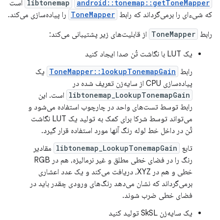
android::tonemap::getToneMapper
libtonemap
است
که شیء‌ای را برمی‌گرداند که رابط
ToneMapper
را پیاده‌سازی می‌کند.
رابط
ToneMapper
از قابلیت‌های زیر پشتیبانی می‌کند:
یک LUT با نگاشت تُن صدا ایجاد کنید
رابط
ToneMapper::lookupTonemapGain
یک
پیاده‌سازی CPU از سایه‌زن تعریف شده در
libtonemap_LookupTonemapGain
است. این
رابط توسط تست‌های واحد در چارچوب استفاده می‌شود و
می‌تواند توسط شرکا برای کمک به تولید یک LUT نگاشت
تُن در داخل خط لوله رنگ آنها مورد استفاده قرار گیرد.
تابع
libtonemap_LookupTonemapGain
مقادیر
رنگ را در فضای خطی مطلق و غیر نرمالیزه، هم در RGB
خطی و هم در XYZ، دریافت می‌کند و یک عدد اعشاری
برمی‌گرداند که نشان می‌دهد رنگ‌های ورودی چقدر باید در
فضای خطی ضرب شوند.
یک سایه‌زن SkSL تولید کنید