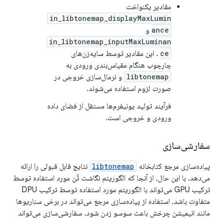
مقادیر یکنواخت
in_libtonemap_displayMaxLumin
ance
و
in_libtonemap_inputMaxLuminan
ce
. این مقادیر توسط سایه‌زن‌های
چارچوب هنگام مقیاس‌بندی ورودی به
libtonemap
و نرمال‌سازی خروجی در
صورت لزوم استفاده می‌شوند.
فرآیند تولید یونیفرم‌ها مستقل از فضای داده
ورودی و خروجی است.
سفارشی‌سازی
پیاده‌سازی مرجع کتابخانه
libtonemap
نتایج قابل قبولی را ارائه
می‌دهد. با این حال، از آنجا که الگوریتم نگاشت تُن مورد استفاده توسط
ترکیب GPU می‌تواند با الگوریتم مورد استفاده توسط ترکیب DPU
متفاوت باشد، استفاده از پیاده‌سازی مرجع می‌تواند در برخی سناریوها
مانند انیمیشن چرخش باعث سوسو زدن شود. سفارشی‌سازی می‌تواند