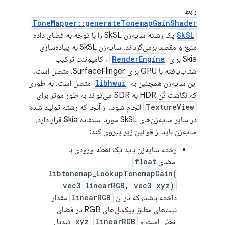
رابط
ToneMapper::generateTonemapGainShader
SkSL
یک رشته سایه‌زن SkSL را با توجه به فضای داده
منبع و مقصد برمی‌گرداند. سایه‌زن SkSL به پیاده‌سازی
Skia برای
RenderEngine
، کامپوننت ترکیب
شتاب‌یافته با GPU برای SurfaceFlinger، متصل است.
این سایه‌زن همچنین به
libhwui
متصل است، به طوری
که نگاشت تُن HDR به SDR می‌تواند به طور موثر برای
TextureView
انجام شود. از آنجا که رشته تولید شده
در سایر سایه‌زن‌های SkSL مورد استفاده Skia قرار دارد،
سایه‌زن باید از قوانین زیر پیروی کند:
رشته سایه‌زن باید یک نقطه ورودی با
امضای
float
libtonemap_LookupTonemapGain(
vec3 linearRGB, vec3 xyz)
داشته باشد، که در آن
linearRGB
مقدار
نیت‌های مطلق پیکسل‌های RGB در فضای
خطی است و
linearRGB
xyz
تبدیل