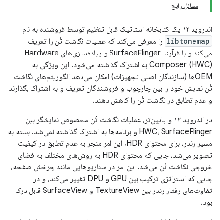
مسائل رایج
اندروید ۱۳ یک کتابخانه استاتیک قابل تنظیم توسط فروشنده به نام
libtonemap
را معرفی می‌کند که عملیات نگاشت تُن را تعریف
می‌کند و با فرآیند SurfaceFlinger و پیاده‌سازی‌های Hardware
Composer (HWC) به اشتراک گذاشته می‌شود. این ویژگی به
OEMها (سازندگان اصلی تجهیزات) امکان می‌دهد الگوریتم‌های نگاشت
تُن نمایش خود را بین چارچوب و فروشندگان تعریف و به اشتراک بگذارند
و عدم تطابق در نگاشت تُن را کاهش دهند.
در اندروید ۱۲ و پایین‌تر، عملیات نگاشت تُن مخصوص نمایشگر بین
HWC، SurfaceFlinger و برنامه‌ها به اشتراک گذاشته نمی‌شد. بسته به
مسیر رندر، برای محتوای HDR، این امر منجر به عدم تطابق در کیفیت
تصویر می‌شد، جایی که محتوای HDR به روش‌های مختلف به فضای
خروجی نگاشت تُن می‌شد. این امر در سناریوهایی مانند چرخش صفحه،
جایی که استراتژی ترکیب بین GPU و DPU تغییر می‌کند، و در
تفاوت‌های رفتار رندر بین TextureView و SurfaceView قابل درک
بود.