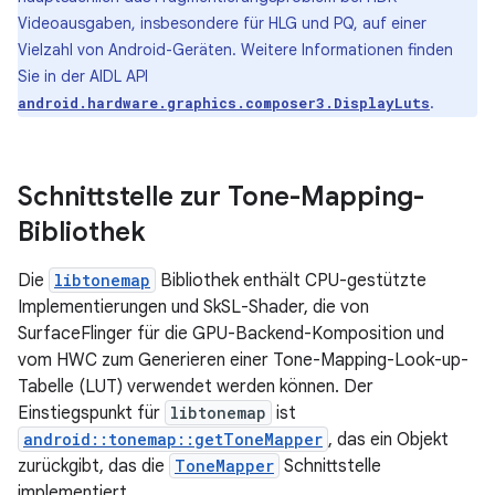
Videoausgaben, insbesondere für HLG und PQ, auf einer
Vielzahl von Android-Geräten. Weitere Informationen finden
Sie in der AIDL API
.
android.hardware.graphics.composer3.DisplayLuts
Schnittstelle zur Tone-Mapping-
Bibliothek
Die
libtonemap
Bibliothek enthält CPU-gestützte
Implementierungen und SkSL-Shader, die von
SurfaceFlinger für die GPU-Backend-Komposition und
vom HWC zum Generieren einer Tone-Mapping-Look-up-
Tabelle (LUT) verwendet werden können. Der
Einstiegspunkt für
libtonemap
ist
android::tonemap::getToneMapper
, das ein Objekt
zurückgibt, das die
ToneMapper
Schnittstelle
implementiert.