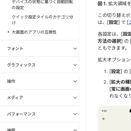
デバイスの状態に基づく自動回転
図 1.
拡大領域を
の設定
この切り替えボ
クイック設定タイルのカテゴリ分
は、[
設定
] で [
け
大画面のアプリの互換性
各設定は、[
設
方法の選択
] の 
ともできます。
フォント
拡大オプション
グラフィックス
[
設定
] の [
操作
[
拡大の種
[
常に画面
れなくな
メディア
パフォーマンス
権限