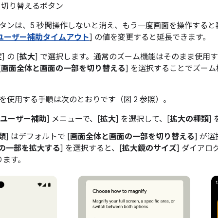
切り替えるボタン
タンは、5 秒間操作しないと消え、もう一度画面を操作すると
ユーザー補助タイムアウト
] の値を変更すると延長できます。
定
] の [
拡大
] で選択します。通常のズーム機能はそのまま使用す
[
画面全体と画面の一部を切り替える
] を選択することでズー
を使用する手順は次のとおりです（図 2 参照）。
ユーザー補助
] メニューで、[
拡大
] を選択して、[
拡大の種類
]
類
] はデフォルトで [
画面全体と画面の一部を切り替える
] が
の一部を拡大する
] を選択すると、[
拡大鏡のサイズ
] ダイア
ります。