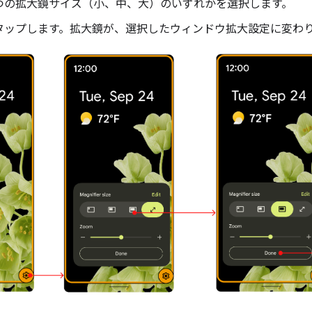
3 つの拡大鏡サイズ（小、中、大）のいずれかを選択します。
をタップします。拡大鏡が、選択したウィンドウ拡大設定に変わ