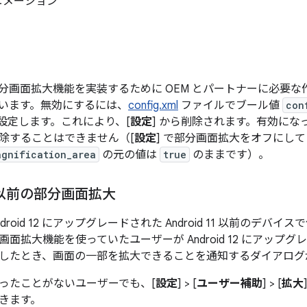
ニメーション
12 で部分画面拡大機能を実装するために OEM とパートナーに必
います。無効にするには、
config.xml
ファイルでブール値
con
設定します。これにより、[
設定
] から削除されます。有効にな
除することはできません（[
設定
] で部分画面拡大をオフにして
agnification_area
の元の値は
true
のままです）。
11 以前の部分画面拡大
roid 12 にアップグレードされた Android 11 以前のデバイスで使
面拡大機能を使っていたユーザーが Android 12 にアップ
したとき、画面の一部を拡大できることを通知するダイアログ
ったことがないユーザーでも、[
設定
] > [
ユーザー補助
] > [
拡大
きます。