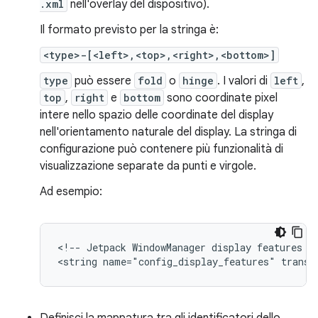
.xml
nell'overlay del dispositivo).
Il formato previsto per la stringa è:
<type>-[<left>,<top>,<right>,<bottom>]
type
può essere
fold
o
hinge
. I valori di
left
,
top
,
right
e
bottom
sono coordinate pixel
intere nello spazio delle coordinate del display
nell'orientamento naturale del display. La stringa di
configurazione può contenere più funzionalità di
visualizzazione separate da punti e virgole.
Ad esempio:
<!-- Jetpack WindowManager display features --
Definisci la mappatura tra gli identificatori dello