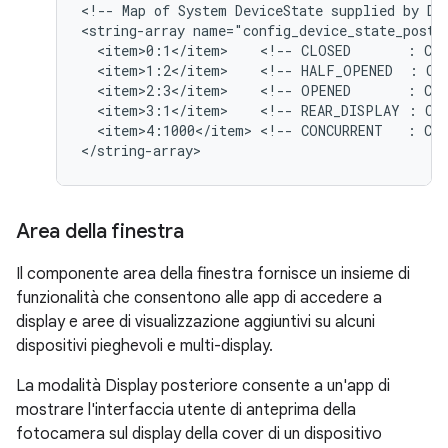
<!-- Map of System DeviceState supplied by Dev
<string-array name="config_device_state_postur
  <item>0:1</item>    <!-- CLOSED       : COM
  <item>1:2</item>    <!-- HALF_OPENED  : COM
  <item>2:3</item>    <!-- OPENED       : COM
  <item>3:1</item>    <!-- REAR_DISPLAY : COM
  <item>4:1000</item> <!-- CONCURRENT   : COM
Area della finestra
Il componente area della finestra fornisce un insieme di
funzionalità che consentono alle app di accedere a
display e aree di visualizzazione aggiuntivi su alcuni
dispositivi pieghevoli e multi-display.
La modalità Display posteriore consente a un'app di
mostrare l'interfaccia utente di anteprima della
fotocamera sul display della cover di un dispositivo