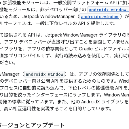
nager 拡張機能モジュールは、一般公開プラットフォーム API に加
機能モジュールは、非デベロッパー向けの
androidx.window.
ため、Jetpack WindowManager（
androidx.window
）
PI サーフェスは、一般に下位レベルの API を提供します。
供される API は、Jetpack WindowManager ライ
I は、アプリ デベロッパーが直接呼び出すことを意図していま
イブラリを、アプリの依存関係として Gradle ビルドファイ
直接プリコンパイルせず、実行時読み込みを使用して、実行時
ださい。
owManager（
androidx.window
）は、アプリの依存関係として追加し
などのデベロッパー向け公開 API を提供するためのものです。Windo
プロセスに自動的に読み込んで、下位レベルの拡張機能 API 
的を絞ったインターフェースにラップします。WindowManager 
アプリ開発の標準に従っています。また、他の AndroidX ライブ
、高い相互運用性を実現することを目的としています。
バージョンとアップデート