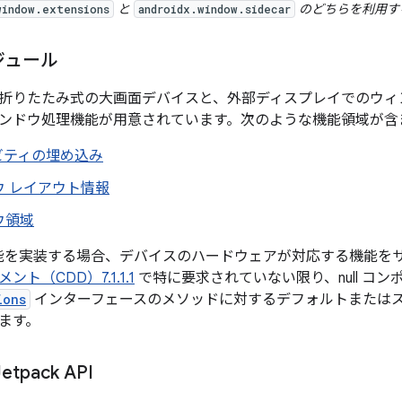
と
のどちらを利用す
window.extensions
androidx.window.sidecar
ジュール
折りたたみ式の大画面デバイスと、外部ディスプレイでのウィ
ンドウ処理機能が用意されています。次のような機能領域が含
ビティの埋め込み
ウ レイアウト情報
ウ領域
機能を実装する場合、デバイスのハードウェアが対応する機能を
ト（CDD）7.1.1.1
で特に要求されていない限り、null コ
ions
インターフェースのメソッドに対するデフォルトまたは
ます。
tpack API