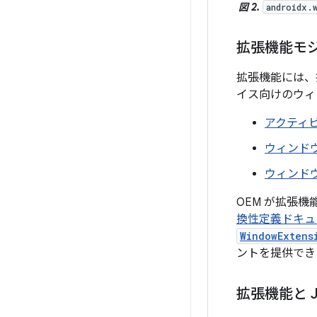
図 2.
androidx.
拡張機能モ
拡張機能には、
イス向けのウィ
アクティ
ウィンド
ウィンド
OEM が拡張
換性定義ドキュメン
WindowExtens
ントを提供でき
拡張機能と Je