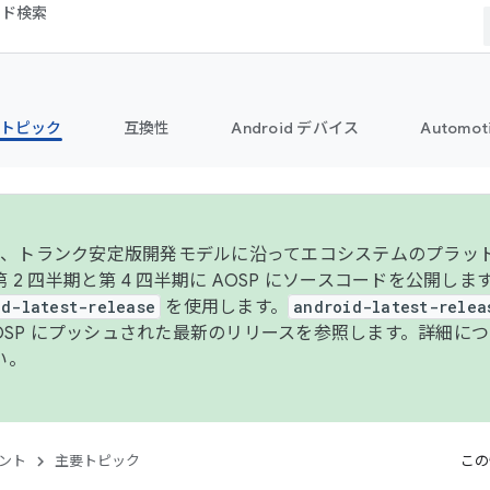
コード検索
トピック
互換性
Android デバイス
Automot
年より、トランク安定版開発モデルに沿ってエコシステムのプラ
 2 四半期と第 4 四半期に AOSP にソースコードを公開しま
id-latest-release
を使用します。
android-latest-relea
AOSP にプッシュされた最新のリリースを参照します。詳細に
い。
ント
主要トピック
この