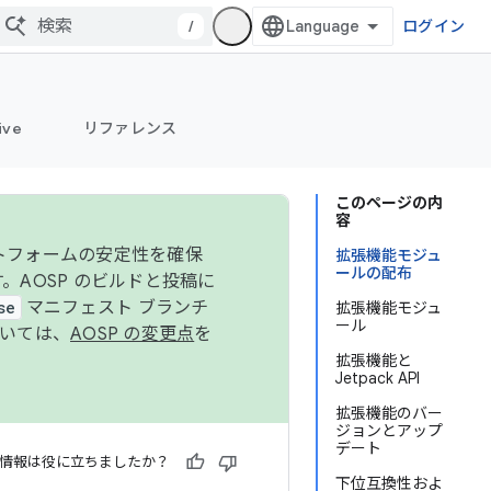
/
ログイン
ive
リファレンス
このページの内
容
ットフォームの安定性を確保
拡張機能モジュ
ールの配布
す。AOSP のビルドと投稿に
se
マニフェスト ブランチ
拡張機能モジュ
ール
ついては、
AOSP の変更点
を
拡張機能と
Jetpack API
拡張機能のバー
ジョンとアップ
デート
情報は役に立ちましたか？
下位互換性およ