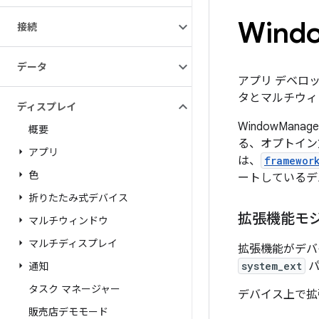
Wind
接続
データ
アプリ デベロ
タとマルチウィ
ディスプレイ
WindowMan
概要
る、オプトイン方
アプリ
は、
framewor
色
ートしているデ
折りたたみ式デバイス
拡張機能モ
マルチウィンドウ
マルチディスプレイ
拡張機能がデバイ
system_ext
パ
通知
タスク マネージャー
デバイス上で拡張
販売店デモモード