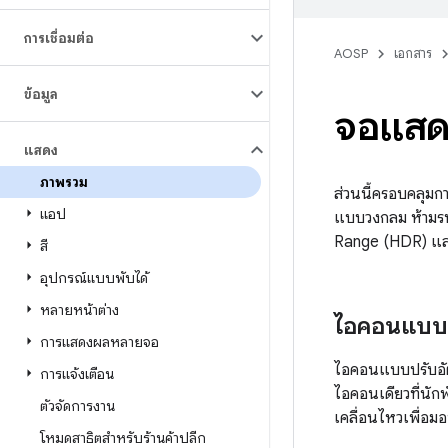
การเชื่อมต่อ
AOSP
เอกสาร
ข้อมูล
จอแสด
แสดง
ภาพรวม
ส่วนนี้ครอบคลุม
แอป
แบบวงกลม ห้ามร
Range (HDR) แสง
สี
อุปกรณ์แบบพับได้
หลายหน้าต่าง
ไอคอนแบบป
การแสดงผลหลายจอ
ไอคอนแบบปรับอัตโ
การแจ้งเตือน
ไอคอนเดียวที่นักพ
ตัวจัดการงาน
เคลื่อนไหวเพื่อมอ
โหมดสาธิตสำหรับร้านค้าปลีก