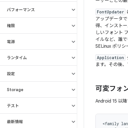
ーザーごとの最
パフォーマンス
FontUpdater
アップデータで
得、インストー
権限
しいフォント 
イルなど、誰で
電源
SELinux ポ
Application
ランタイム
ます。その後、
設定
可変フォ
Storage
Android 
テスト
最新情報
<family lan