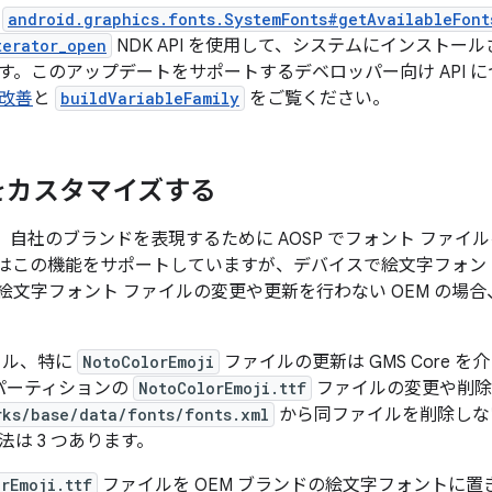
は
android.graphics.fonts.SystemFonts#getAvailableFont
terator_open
NDK API を使用して、システムにインストー
す。このアップデートをサポートするデベロッパー向け API 
の改善
と
buildVariableFamily
をご覧ください。
をカスタマイズする
 は、自社のブランドを表現するために AOSP でフォント ファ
d 12 はこの機能をサポートしていますが、デバイスで絵文字フ
絵文字フォント ファイルの変更や更新を行わない OEM の場
イル、特に
NotoColorEmoji
ファイルの更新は GMS Core を介
パーティションの
NotoColorEmoji.ttf
ファイルの変更や削除
rks/base/data/fonts/fonts.xml
から同ファイルを削除しな
法は 3 つあります。
rEmoji.ttf
ファイルを OEM ブランドの絵文字フォントに置