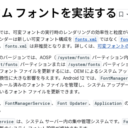
ム フォントを実装する
15 以降では、可変フォントの実行時のレンダリングの効率性と粒
ンダーは新しい可変フォント構成を
fonts.xml
ではなく
fon
。
fonts.xml
は非推奨となります。詳しくは、
可変フォント
1 以前のバージョンでは、AOSP（
/system/fonts
パーティション内
t/fonts
パーティションまたは
/system/fonts
パーティシ
フォント ファイルを更新するには、OEM によるシステム ア
性に大きな影響を与えます。Android 12 では、
FontManager
トール済みのフォント ファイルを管理し、システム アップデ
いるフォント ファイルを更新できます。
は、
FontManagerService
、
Font Updater
、
Application
の
。
ervice
は、システム サーバー内の集中管理システムです。
F