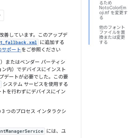
るため
NotoColorEm
oji.ttf を変更す
る
他のフォント
ファイルを置
度が改善しています。このアップデ
換または変更
t_fallback.xml
に追加する
する
のサポート
をご参照ください
）またはベンダー パーティシ
ョン内）でデバイスにインスト
ップデートが必要でした。この要
システム サービスを使用する
ートを行わずにデバイスにイン
 3 つのプロセス インタラクシ
ontManagerService
には、ユ