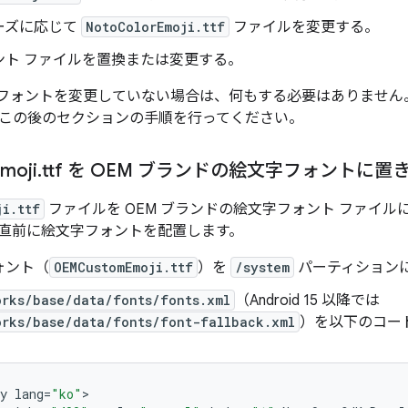
ーズに応じて
NotoColorEmoji.ttf
ファイルを変更する。
ント ファイルを置換または変更する。
文字フォントを変更していない場合は、何もする必要はありませ
この後のセクションの手順を行ってください。
moji
.
ttf を OEM ブランドの絵文字フォントに置
ji.ttf
ファイルを OEM ブランドの絵文字フォント ファイ
直前に絵文字フォントを配置します。
ォント（
OEMCustomEmoji.ttf
）を
/system
パーティション
orks/base/data/fonts/fonts.xml
（Android 15 以降では
orks/base/data/fonts/font-fallback.xml
）を以下のコー
y
lang
=
"ko"
>
