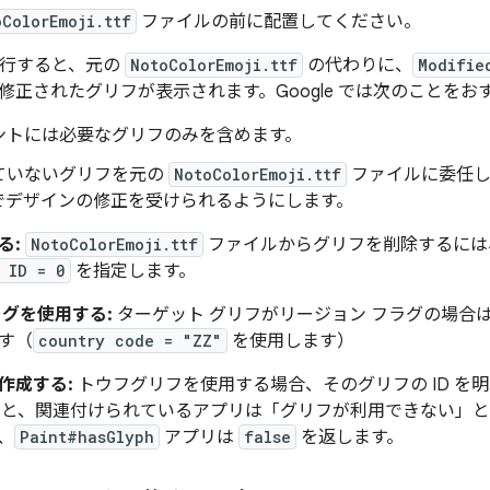
oColorEmoji.ttf
ファイルの前に配置してください。
実行すると、元の
NotoColorEmoji.ttf
の代わりに、
Modifie
修正されたグリフが表示されます。Google では次のことをお
ントには必要なグリフのみを含めます。
ていないグリフを元の
NotoColorEmoji.ttf
ファイルに委任し
でデザインの修正を受けられるようにします。
る:
NotoColorEmoji.ttf
ファイルからグリフを削除するには、ス
 ID = 0
を指定します。
ラグを使用する:
ターゲット グリフがリージョン フラグの場合は
す（
country code = "ZZ"
を使用します）
作成する:
トウフグリフを使用する場合、そのグリフの ID を
と、関連付けられているアプリは「グリフが利用できない」と
、
Paint#hasGlyph
アプリは
false
を返します。