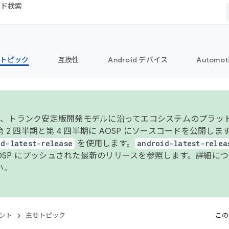
コード検索
トピック
互換性
Android デバイス
Automot
年より、トランク安定版開発モデルに沿ってエコシステムのプラ
 2 四半期と第 4 四半期に AOSP にソースコードを公開しま
id-latest-release
を使用します。
android-latest-relea
AOSP にプッシュされた最新のリリースを参照します。詳細に
い。
ント
主要トピック
この