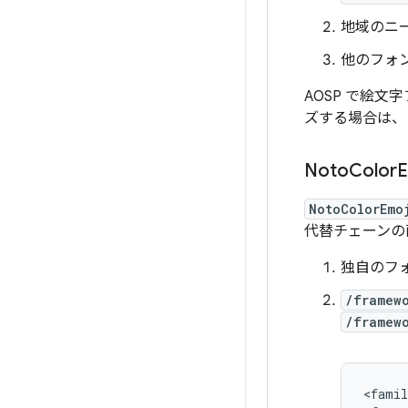
地域のニ
他のフォ
AOSP で絵
ズする場合は、
Noto
Color
E
NotoColorEmo
代替チェーンの
独自のフ
/framew
/framew
<
famil