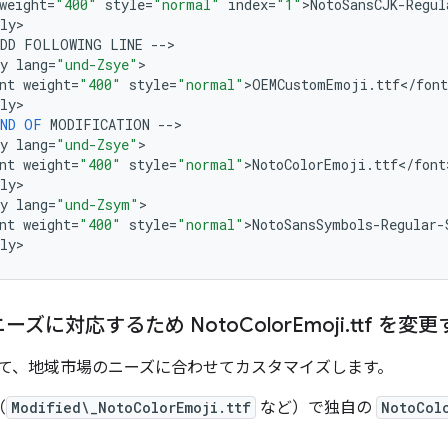
weight
=
"400"
style
=
"normal"
index
=
"1"
>
NotoSansCJK
-
Regul
ly
>

DD
FOLLOWING
LINE
--
>

y
lang
=
"und-Zsye"
>

nt
weight
=
"400"
style
=
"normal"
>
OEMCustomEmoji
.
ttf
<
/
font
ly
>

ND
OF
MODIFICATION
--
>

y
lang
=
"und-Zsye"
>

nt
weight
=
"400"
style
=
"normal"
>
NotoColorEmoji
.
ttf
<
/
font
ly
>

y
lang
=
"und-Zsym"
>

nt
weight
=
"400"
style
=
"normal"
>
NotoSansSymbols
-
Regular
-
ly
ーズに対応するため Noto
Color
Emoji
.
ttf を変
て、地域市場のニーズに合わせてカスタマイズします。
（
Modified\_NotoColorEmoji.ttf
など）で独自の
NotoCol