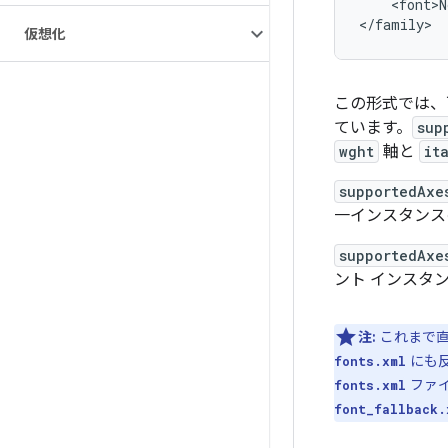
    <font>N
仮想化
この形式では、
ています。
sup
wght
軸と
it
supportedAxe
一インスタンス
supportedAxe
ント インスタ
注:
これまで
にも
fonts.xml
ファ
fonts.xml
font_fallback.