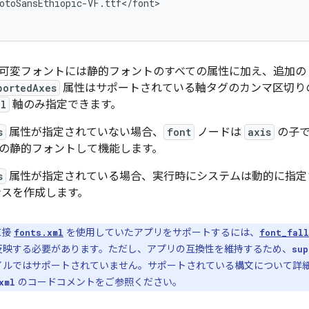
otoSansEthiopic-VF.ttf</font>

可変フォントには静的フォントのすべての属性に加え、追加の
portedAxes
属性はサポートされている軸タグのカンマ区切りのリスト
al
軸のみ指定できます。
s
属性が指定されていない場合、
font
ノードは
axis
の子で
の静的フォントして機能します。
s
属性が指定されている場合、実行時にシステムは動的に指定
ンスを作成します。
直接
を使用していたアプリをサポートするには、
fonts.xml
font_fall
反映する必要があります。ただし、アプリの互換性を維持するため、
sup
イルではサポートされていません。サポートされている構文について詳
のコードコメントをご参照ください。
xml