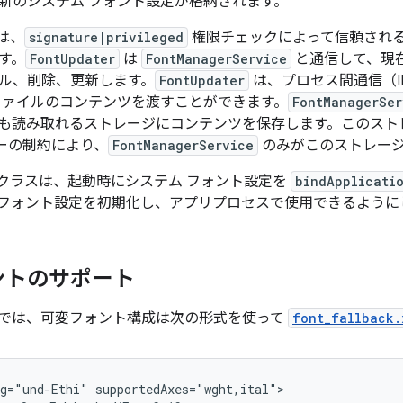
新のシステム フォント設定が格納されます。
は、
signature|privileged
権限チェックによって信頼され
す。
FontUpdater
は
FontManagerService
と通信して、現
ル、削除、更新します。
FontUpdater
は、プロセス間通信（I
ファイルのコンテンツを渡すことができます。
FontManagerSer
も読み取れるストレージにコンテンツを保存します。このスト
リシーの制約により、
FontManagerService
のみがこのストレー
クラスは、起動時にシステム フォント設定を
bindApplicati
フォント設定を初期化し、アプリプロセスで使用できるように
ントのサポート
15 以降では、可変フォント構成は次の形式を使って
font_fallback.
g="und-Ethi" supportedAxes="wght,ital">
