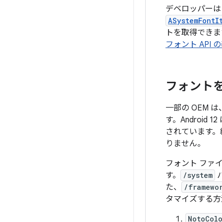
デベロッパー
ASystemFontI
トを取得できま
フォント API 
フォント
一部の OEM
す。Androi
されています。
りません。
フォント ファ
す。
/system
た、
/framewo
タマイズ
する方
NotoColo