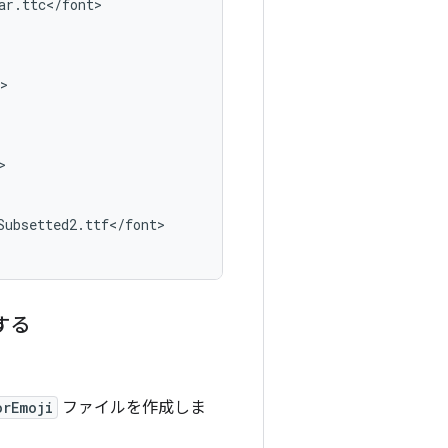
ar
.
ttc
<
/
font
>

>

>

Subsetted2
.
ttf
<
/
font
>

更する
orEmoji
ファイルを作成しま