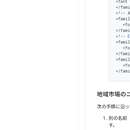
<
font
<
/
fami
<
!
--
A
<
famil
   <
fo
<
/
fami
<
!
--
E
<
famil
   <
fo
<
/
fami
<
famil
   <
fo
<
/
fami
地域市場のニ
次の手順に沿っ
別の名前
す。