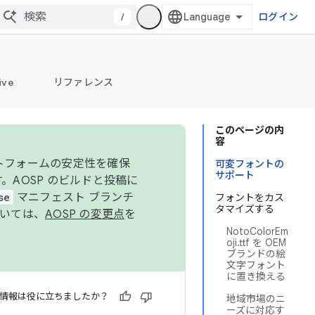
/
ログイン
ive
リファレンス
このページの内
容
ットフォームの安定性を確保
可変フォントの
サポート
す。AOSP のビルドと投稿に
se
マニフェスト ブランチ
フォントをカス
タマイズする
ついては、
AOSP の変更点
を
NotoColorEm
oji.ttf を OEM
ブランドの絵
文字フォント
に置き換える
情報は役に立ちましたか？
地域市場のニ
ーズに対応す