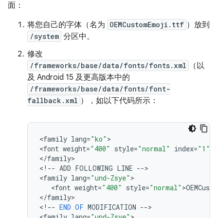
面：
将您自己的字体（名为
OEMCustomEmoji.ttf
）放到
/system
分区中。
修改
/frameworks/base/data/fonts/fonts.xml
（以
及 Android 15 及更高版本中的
/frameworks/base/data/fonts/font-
fallback.xml
），如以下代码所示：
<
family
lang
=
"ko"
>

<
font
weight
=
"400"
style
=
"normal"
index
=
"1"
>
N
<
/
family
>

<
!
--
ADD
FOLLOWING
LINE
--
>

<
family
lang
=
"und-Zsye"
>

   <
font
weight
=
"400"
style
=
"normal"
>
OEMCust
<
/
family
>

<
!
--
END
OF
MODIFICATION
--
>

<
family
lang
=
"und-Zsye"
>
