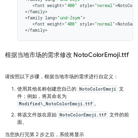
   <
font
weight
=
"400"
style
=
"normal"
>
NotoColo
<
/
family
>

<
family
lang
=
"und-Zsym"
>

   <
font
weight
=
"400"
style
=
"normal"
>
NotoSans
<
/
family
根据当地市场的需求修改 Noto
Color
Emoji
.
ttf
请按照以下步骤，根据当地市场的需求进行自定义：
使用其他名称创建您自己的
NotoColorEmoji
文
件；例如，将其命名为
Modified\_NotoColorEmoji.ttf
。
将该文件放在原始
NotoColorEmoji.ttf
文件的前
面。
当您执行完第 2 步之后，系统将显示