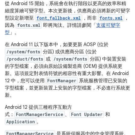
從 Android 15 開始，系統會在執行階段以更高的效率和精
細度算繪可變字型。本次更新後，供應商必須將新的可變字
型設定新增至
font_fallback.xml
，而非
fonts.xml
，
因為
fonts.xml
即將淘汰。詳情請參閱「
支援可變字
型
」。
在 Android 11 以下版本中，如要更新 AOSP (位於
/system/fonts
分區) 或供應商分區 (位於
/product/fonts
或
/system/fonts
分區) 中裝置安裝
的字型檔案，必須由原始設備製造商 (OEM) 提供系統更
新。這項規定對表情符號的相容性有重大影響。在 Android
12 中，您可以使用
FontManager
系統服務管理已安裝的
字型檔案，並更新裝置上安裝的字型檔案，不必進行系統更
新。
Android 12 提供三種程序互動方
式：
FontManagerService
、
Font Updater
和
Application
。
FontManagerService
是系統伺服器中的中央管理系統。