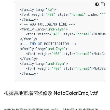
<
family
lang
=
"ko"
>

<
font
weight
=
"400"
style
=
"normal"
index
=
"1"
>
N
<
/
family
>

<
!
--
ADD
FOLLOWING
LINE
--
>

<
family
lang
=
"und-Zsye"
>

   <
font
weight
=
"400"
style
=
"normal"
>
OEMCust
<
/
family
>

<
!
--
END
OF
MODIFICATION
--
>

<
family
lang
=
"und-Zsye"
>

   <
font
weight
=
"400"
style
=
"normal"
>
NotoColo
<
/
family
>

<
family
lang
=
"und-Zsym"
>

   <
font
weight
=
"400"
style
=
"normal"
>
NotoSans
<
/
family
根據當地市場需求修改 Noto
Color
Emoji
.
ttf