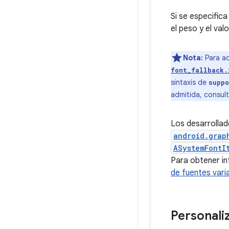
Si se especifica
el peso y el val
Nota:
Para ad
font_fallback.
sintaxis de
suppo
admitida, consul
Los desarrollad
android.grap
ASystemFontI
Para obtener in
de fuentes var
Personali