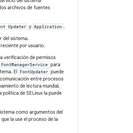
servicio del sistema
 los archivos de fuentes
ont Updater
y
Application
.
r del sistema.
reciente por usuario.
a verificación de permisos
FontManagerService
para
istema. El
FontUpdater
puede
e comunicación entre procesos
amiento de lectura mundial,
 política de SELinux la puede
l sistema como argumentos del
a que la use el proceso de la