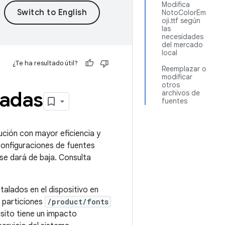
Modifica
NotoColorEm
oji.ttf según
las
necesidades
del mercado
local
¿Te ha resultado útil?
Reemplazar o
modificar
otros
zadas
archivos de
fuentes
cución con mayor eficiencia y
configuraciones de fuentes
se dará de baja. Consulta
talados en el dispositivo en
s particiones
/product/fonts
isito tiene un impacto