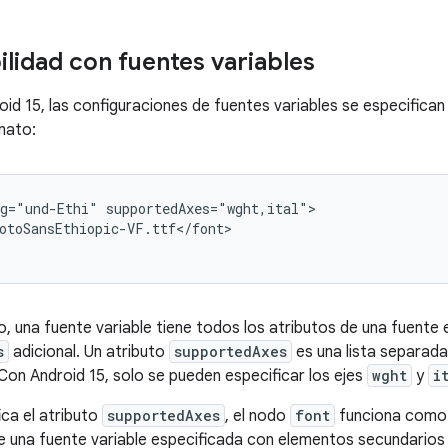
lidad con fuentes variables
oid 15, las configuraciones de fuentes variables se especifica
rmato:
g="und-Ethi" supportedAxes="wght,ital">

otoSansEthiopic-VF.ttf</font>

, una fuente variable tiene todos los atributos de una fuente 
s
adicional. Un atributo
supportedAxes
es una lista separad
 Con Android 15, solo se pueden especificar los ejes
wght
y
i
ica el atributo
supportedAxes
, el nodo
font
funciona como 
de una fuente variable especificada con elementos secundario