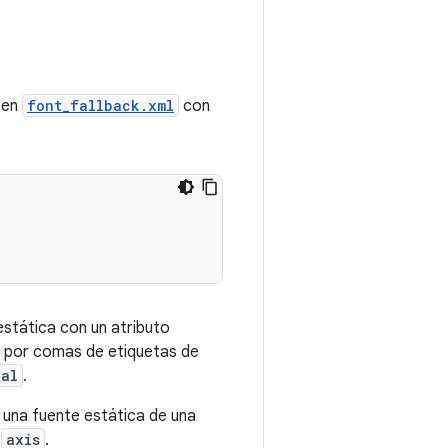
n en
font_fallback.xml
con
estática con un atributo
a por comas de etiquetas de
tal
.
una fuente estática de una
s
axis
.