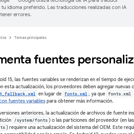
Google utiliza tecnología de IA para traducir
 tu idioma preferido. Las traducciones realizadas con IA
ener errores.
tos
Temas principales
menta fuentes personali
oid 15, las fuentes variables se renderizan en el tiempo de eje
on esta actualización, los proveedores deben agregar nuevas 
t_fallback.xml
en lugar de
fonts.xml
, ya que
fonts.xml
con fuentes variables
para obtener más información.
versiones anteriores, la actualización de archivos de fuente ins
tición
/system/fonts
) o las particiones del proveedor (en la
ts
) requiere una actualización del sistema del OEM. Este requ