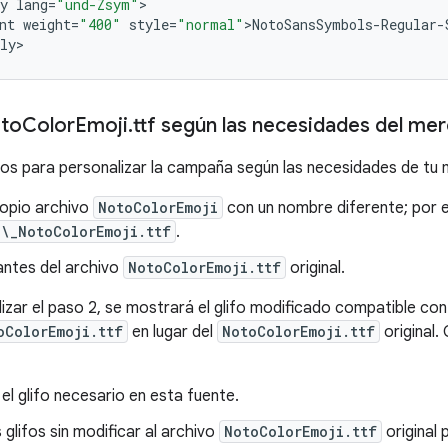
y
lang
=
"und-Zsym"
>

nt
weight
=
"400"
style
=
"normal"
>
NotoSansSymbols
-
Regular
-
ly
oto
Color
Emoji
.
ttf según las necesidades del mer
os para personalizar la campaña según las necesidades de tu 
ropio archivo
NotoColorEmoji
con un nombre diferente; por e
\_NotoColorEmoji.ttf
.
antes del archivo
NotoColorEmoji.ttf
original.
izar el paso 2, se mostrará el glifo modificado compatible con
oColorEmoji.ttf
en lugar del
NotoColorEmoji.ttf
original.
 el glifo necesario en esta fuente.
 glifos sin modificar al archivo
NotoColorEmoji.ttf
original 