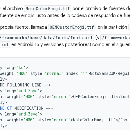
 el archivo
NotoColorEmoji.ttf
por el archivo de fuentes d
fuente de emojis justo antes de la cadena de resguardo de fu
 propia fuente, llamada
OEMCustomEmoji.ttf
, en la partición
/frameworks/base/data/fonts/fonts.xml
(y
/frameworks
.xml
en Android 15 y versiones posteriores) como en el siguie
y
lang
=
"ko"
>

weight
=
"400"
style
=
"normal"
index
=
"1"
>
NotoSansCJK
-
Regul
ly
>

DD
FOLLOWING
LINE
--
>

y
lang
=
"und-Zsye"
>

nt
weight
=
"400"
style
=
"normal"
>
OEMCustomEmoji
.
ttf
<
/
font
ly
>

ND
OF
MODIFICATION
--
>

y
lang
=
"und-Zsye"
>

nt
weight
=
"400"
style
=
"normal"
>
NotoColorEmoji
.
ttf
<
/
font
ly
>
