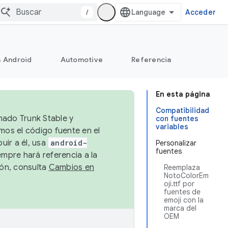
/
Acceder
s Android
Automotive
Referencia
En esta página
Compatibilidad
mado Trunk Stable y
con fuentes
variables
emos el código fuente en el
uir a él, usa
android-
Personalizar
fuentes
empre hará referencia a la
ión, consulta
Cambios en
Reemplaza
NotoColorEm
oji.ttf por
fuentes de
emoji con la
marca del
OEM