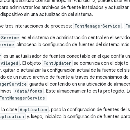
 la compatibilidad con los emojis. En Android 12, puedes usar el 
ara administrar los archivos de fuente instalados y actualizar
 dispositivo sin una actualización del sistema.
uye tres interacciones de procesos:
FontManagerService
,
F
rService
es el sistema de administración central en el servido
ervice
almacena la configuración de fuentes del sistema más 
r
es un actualizador de fuentes conectable en el que confía un
ivileged
. El objeto
FontUpdater
se comunica con el objeto
r, quitar o actualizar la configuración actual de la fuente del s
nido de un nuevo archivo de fuente a través de mecanismos d
agerService
guarda el contenido en una ubicación de almacen
chivos
/data/fonts
. Este almacenamiento está protegido. La
FontManagerService
.
 la clase
Application
, pasa la configuración de fuentes de
pplication
y, luego, inicializa la configuración de fuentes par