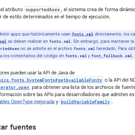
 el atributo
supportedAxes
, el sistema crea de forma dinámi
or de estilo determinados en el tiempo de ejecución.
mitir apps que históricamente usan
directamente, los c
fonts.xml
se deben realizar en
. Sin embargo, para mantener la 
xml
fonts.xml
no se admite en el archivo
heredado. Para obte
rtedAxes
fonts.xml
ta los comentarios del código en
y
.
fonts.xml
font_fallback.xml
ores pueden usar la API de Java de
hics.fonts.SystemFonts#getAvailableFonts
o la API del N
terator_open
para obtener una lista de los archivos de fuente
formación sobre las APIs para desarrolladores que admiten es
iables OpenType mejorada
y
buildVariableFamily
.
zar fuentes