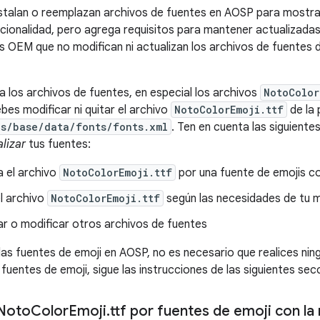
stalan o reemplazan archivos de fuentes en AOSP para mostra
cionalidad, pero agrega requisitos para mantener actualizadas 
os OEM que no modifican ni actualizan los archivos de fuentes 
a los archivos de fuentes, en especial los archivos
NotoColor
bes modificar ni quitar el archivo
NotoColorEmoji.ttf
de la 
ks/base/data/fonts/fonts.xml
. Ten en cuenta las siguiente
lizar
tus fuentes:
 el archivo
NotoColorEmoji.ttf
por una fuente de emojis c
l archivo
NotoColorEmoji.ttf
según las necesidades de tu m
r o modificar otros archivos de fuentes
las fuentes de emoji en AOSP, no es necesario que realices ning
 fuentes de emoji, sigue las instrucciones de las siguientes sec
Noto
Color
Emoji
.
ttf por fuentes de emoji con l