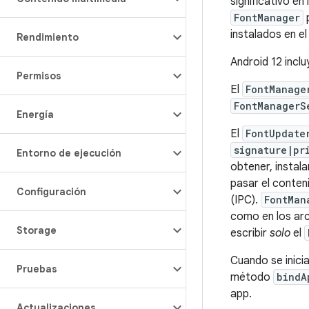
significativo en
FontManager
p
instalados en el
Rendimiento
Android 12 incl
Permisos
El
FontManage
FontManagerS
Energía
El
FontUpdate
signature|pr
Entorno de ejecución
obtener, instala
pasar el conte
Configuración
(IPC).
FontMan
como en los ar
Storage
escribir
solo
el
Cuando se inicia
Pruebas
método
bindA
app.
Actualizaciones