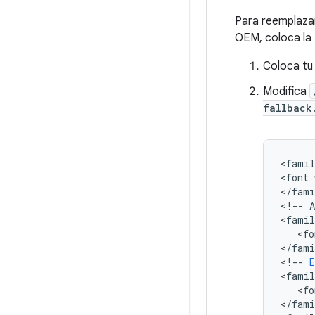
Para reemplazar
OEM, coloca la 
Coloca tu
Modifica
fallback
<
famil
<
font
<
/
fami
<
!
--
A
<
famil
   <
fo
<
/
fami
<
!
--
E
<
famil
   <
fo
<
/
fami