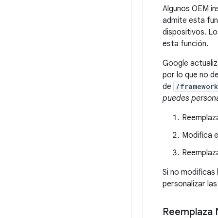
Algunos OEM in
admite esta fun
dispositivos. L
esta función.
Google actualiz
por lo que no de
de
/framewor
puedes persona
Reemplaza
Modifica e
Reemplaza
Si no modificas 
personalizar las
Reemplaza 