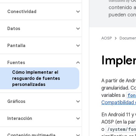
contenido a
Conectividad
pueden cont
Datos
AOSP
Documen
Pantalla
Imple
Fuentes
Cómo implementar el
resguardo de fuentes
A partir de Andr
personalizadas
granularidad. C
variables a
fon
Gráficos
Compatibilidad 
En Android 11 y 
Interacción
AOSP (en la par
o
/system/fon
Contenido multimedia