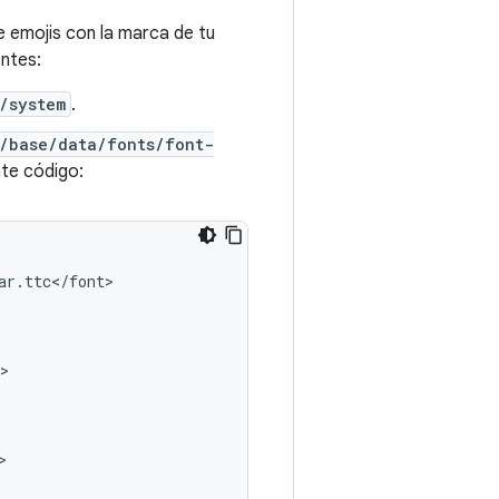
e emojis con la marca de tu
entes:
/system
.
/base/data/fonts/font-
nte código:
ar
.
ttc
<
/
font
>

>

>
