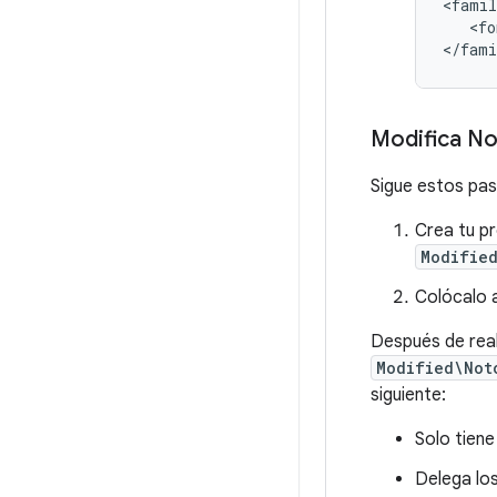
<
famil
   <
fo
<
/
fami
Modifica N
Sigue estos pas
Crea tu p
Modified
Colócalo 
Después de real
Modified\Not
siguiente:
Solo tiene
Delega los