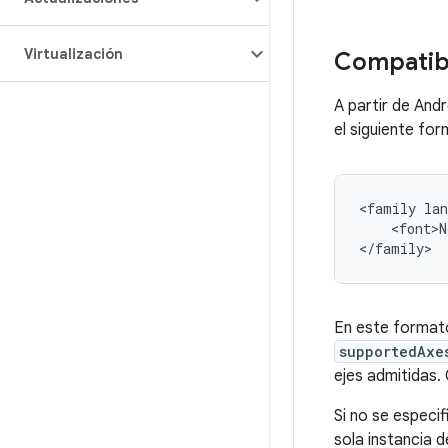
Virtualización
Compatibi
A partir de Andr
el siguiente fo
<family lan
    <font>N
En este formato
supportedAxe
ejes admitidas.
Si no se especif
sola instancia 