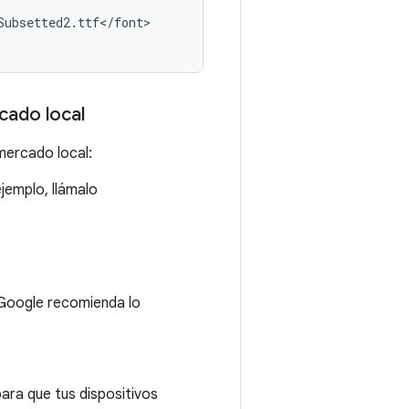
Subsetted2
.
ttf
<
/
font
>

cado local
mercado local:
jemplo, llámalo
 Google recomienda lo
para que tus dispositivos