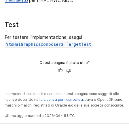
riferimento
per l' HAL HWC AIDL.
Test
Per testare l'implementazione, esegui
VtsHalGraphicsComposer3_TargetTest
.
Questa pagina è stata utile?
I campioni di contenuti e codice in questa pagina sono soggetti alle
licenze descritte nella
Licenza per i contenuti
. Java e OpenJDK sono
marchi o marchi registrati di Oracle e/o delle sue società consociate.
Ultimo aggiornamento 2026-06-18 UTC.