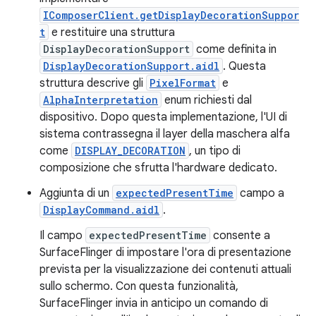
IComposerClient.getDisplayDecorationSuppor
t
e restituire una struttura
DisplayDecorationSupport
come definita in
DisplayDecorationSupport.aidl
. Questa
struttura descrive gli
PixelFormat
e
AlphaInterpretation
enum richiesti dal
dispositivo. Dopo questa implementazione, l'UI di
sistema contrassegna il layer della maschera alfa
come
DISPLAY_DECORATION
, un tipo di
composizione che sfrutta l'hardware dedicato.
Aggiunta di un
expectedPresentTime
campo a
DisplayCommand.aidl
.
Il campo
expectedPresentTime
consente a
SurfaceFlinger di impostare l'ora di presentazione
prevista per la visualizzazione dei contenuti attuali
sullo schermo. Con questa funzionalità,
SurfaceFlinger invia in anticipo un comando di