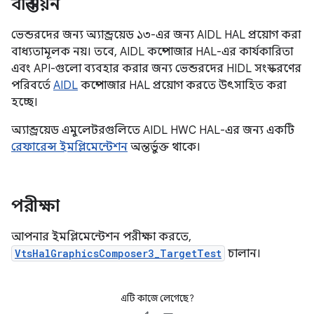
বাস্তবায়ন
ভেন্ডরদের জন্য অ্যান্ড্রয়েড ১৩-এর জন্য AIDL HAL প্রয়োগ করা
বাধ্যতামূলক নয়। তবে, AIDL কম্পোজার HAL-এর কার্যকারিতা
এবং API-গুলো ব্যবহার করার জন্য ভেন্ডরদের HIDL সংস্করণের
পরিবর্তে
AIDL
কম্পোজার HAL প্রয়োগ করতে উৎসাহিত করা
হচ্ছে।
অ্যান্ড্রয়েড এমুলেটরগুলিতে AIDL HWC HAL-এর জন্য একটি
রেফারেন্স ইমপ্লিমেন্টেশন
অন্তর্ভুক্ত থাকে।
পরীক্ষা
আপনার ইমপ্লিমেন্টেশন পরীক্ষা করতে,
VtsHalGraphicsComposer3_TargetTest
চালান।
এটি কাজে লেগেছে?