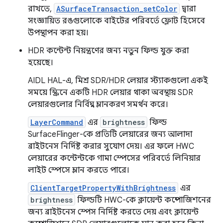
রাখতে,
ASurfaceTransaction_setColor
দ্বারা
সংজ্ঞায়িত রঙগুলোকে বাইটের পরিবর্তে ফ্লোট হিসেবে
উপস্থাপন করা হয়।
HDR কন্টেন্ট নিয়ন্ত্রণের জন্য নতুন ফিল্ড যুক্ত করা
হয়েছে।
AIDL HAL-এ, মিশ্র SDR/HDR লেয়ার স্ট্যাকগুলো একই
সময়ে স্ক্রিনে একটি HDR লেয়ার থাকা অবস্থায় SDR
লেয়ারগুলোর নির্বিঘ্ন ম্লানকরণ সমর্থন করে।
LayerCommand
এর
brightness
ফিল্ড
SurfaceFlinger-কে প্রতিটি লেয়ারের জন্য আলাদা
ব্রাইটনেস নির্দিষ্ট করার সুযোগ দেয়। এর ফলে HWC
লেয়ারের কন্টেন্টকে গামা স্পেসের পরিবর্তে লিনিয়ার
লাইট স্পেসে ম্লান করতে পারে।
ClientTargetPropertyWithBrightness
এর
brightness
ফিল্ডটি HWC-কে ক্লায়েন্ট কম্পোজিশনের
জন্য ব্রাইটনেস স্পেস নির্দিষ্ট করতে দেয় এবং ক্লায়েন্ট