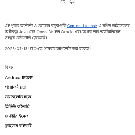
এই পৃষ্ঠার কন্টেন্ট ও কোডের নমুনাগুলি
Content License
-এ বর্ণিত লাইসেন্সের
অধীনস্থ। Java এবং OpenJDK হল Oracle এবং/অথবা তার অ্যাফিলিয়েট
সংস্থার রেজিস্টার্ড ট্রেডমার্ক।
2026-07-13 UTC-তে শেষবার আপডেট করা হয়েছে।
বিল্ড
Android স্টোরেজ
প্রয়োজনীয়তা
ডাউনলোড হচ্ছে
প্রিভিউ বাইনারি
ফ্যাক্টরি ইমেজ
ড্রাইভার বাইনারি