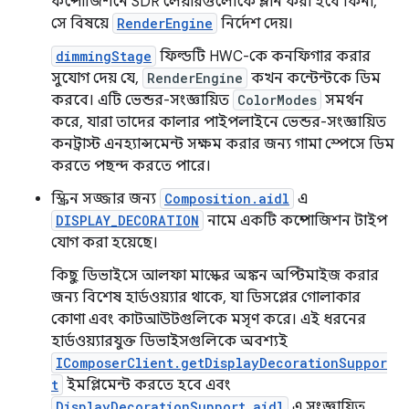
কম্পোজিশনে SDR লেয়ারগুলোকে ম্লান করা হবে কিনা,
সে বিষয়ে
RenderEngine
নির্দেশ দেয়।
dimmingStage
ফিল্ডটি HWC-কে কনফিগার করার
সুযোগ দেয় যে,
RenderEngine
কখন কন্টেন্টকে ডিম
করবে। এটি ভেন্ডর-সংজ্ঞায়িত
ColorModes
সমর্থন
করে, যারা তাদের কালার পাইপলাইনে ভেন্ডর-সংজ্ঞায়িত
কনট্রাস্ট এনহ্যান্সমেন্ট সক্ষম করার জন্য গামা স্পেসে ডিম
করতে পছন্দ করতে পারে।
স্ক্রিন সজ্জার জন্য
Composition.aidl
এ
DISPLAY_DECORATION
নামে একটি কম্পোজিশন টাইপ
যোগ করা হয়েছে।
কিছু ডিভাইসে আলফা মাস্কের অঙ্কন অপ্টিমাইজ করার
জন্য বিশেষ হার্ডওয়্যার থাকে, যা ডিসপ্লের গোলাকার
কোণা এবং কাটআউটগুলিকে মসৃণ করে। এই ধরনের
হার্ডওয়্যারযুক্ত ডিভাইসগুলিকে অবশ্যই
IComposerClient.getDisplayDecorationSuppor
t
ইমপ্লিমেন্ট করতে হবে এবং
DisplayDecorationSupport.aidl
এ সংজ্ঞায়িত