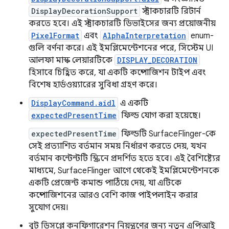
DisplayDecorationSupport
স্ট্রাকচারটি রিটার্ন
করতে হবে। এই স্ট্রাকচারটি ডিভাইসের জন্য প্রয়োজনীয়
PixelFormat
এবং
AlphaInterpretation
enum-
গুলি বর্ণনা করে। এই ইমপ্লিমেন্টেশনের পরে, সিস্টেম UI
আলফা মাস্ক লেয়ারটিকে
DISPLAY_DECORATION
হিসাবে চিহ্নিত করে, যা একটি কম্পোজিশন টাইপ এবং
বিশেষ হার্ডওয়্যারের সুবিধা গ্রহণ করে।
DisplayCommand.aidl
এ একটি
expectedPresentTime
ফিল্ড যোগ করা হয়েছে।
expectedPresentTime
ফিল্ডটি SurfaceFlinger-কে
সেই প্রত্যাশিত বর্তমান সময় নির্ধারণ করতে দেয়, যখন
বর্তমান কন্টেন্টটি স্ক্রিনে প্রদর্শিত হতে হবে। এই বৈশিষ্ট্যের
মাধ্যমে, SurfaceFlinger আগে থেকেই ইমপ্লিমেন্টেশনকে
একটি প্রেজেন্ট কমান্ড পাঠিয়ে দেয়, যা এটিকে
কম্পোজিশনের আরও বেশি কাজ পাইপলাইন করার
সুযোগ দেয়।
বুট ডিসপ্লে কনফিগারেশন নিয়ন্ত্রণের জন্য নতুন এপিআই