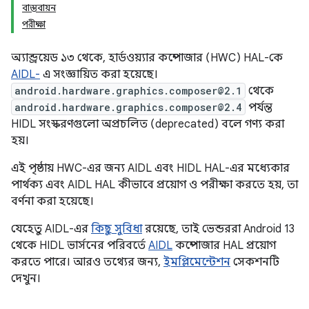
বাস্তবায়ন
পরীক্ষা
অ্যান্ড্রয়েড ১৩ থেকে, হার্ডওয়্যার কম্পোজার (HWC) HAL-কে
AIDL-
এ সংজ্ঞায়িত করা হয়েছে।
android.hardware.graphics.composer@2.1
থেকে
android.hardware.graphics.composer@2.4
পর্যন্ত
HIDL সংস্করণগুলো অপ্রচলিত (deprecated) বলে গণ্য করা
হয়।
এই পৃষ্ঠায় HWC-এর জন্য AIDL এবং HIDL HAL-এর মধ্যেকার
পার্থক্য এবং AIDL HAL কীভাবে প্রয়োগ ও পরীক্ষা করতে হয়, তা
বর্ণনা করা হয়েছে।
যেহেতু AIDL-এর
কিছু সুবিধা
রয়েছে, তাই ভেন্ডররা Android 13
থেকে HIDL ভার্সনের পরিবর্তে
AIDL
কম্পোজার HAL প্রয়োগ
করতে পারে। আরও তথ্যের জন্য,
ইমপ্লিমেন্টেশন
সেকশনটি
দেখুন।