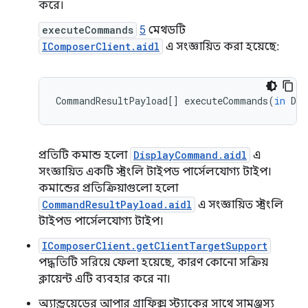
করে।
executeCommands
5
মেথডটি
IComposerClient.aidl
এ সংজ্ঞায়িত করা হয়েছে:
CommandResultPayload
[]
executeCommands
(
in
Dis
প্রতিটি কমান্ড হলো
DisplayCommand.aidl
এ
সংজ্ঞায়িত একটি স্ট্রংলি টাইপড পার্সেলযোগ্য টাইপ।
কমান্ডের প্রতিক্রিয়াগুলো হলো
CommandResultPayload.aidl
এ সংজ্ঞায়িত স্ট্রংলি
টাইপড পার্সেলযোগ্য টাইপ।
IComposerClient.getClientTargetSupport
পদ্ধতিটি সরিয়ে ফেলা হয়েছে, কারণ কোনো সক্রিয়
ক্লায়েন্ট এটি ব্যবহার করে না।
অ্যান্ড্রয়েডের আপার গ্রাফিক্স স্ট্যাকের সাথে সামঞ্জস্য