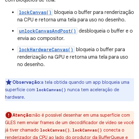
com bloqueios de tela:
lockCanvas()
bloqueia o buffer para renderização
na CPU e retorna uma tela para uso no desenho.
unlockCanvasAndPost()
desbloqueia o buffer e o
envia ao compositor.
lockHardwareCanvas()
bloqueia o buffer para
renderização na GPU e retorna uma tela para uso
no desenho.
Observação
:a tela obtida quando um app bloqueia uma
superfície com
nunca tem aceleração de
lockCanvas()
hardware.
Atenção
:não é possível desenhar em uma superfície com
GLES nem enviar frames de um decodificador de vídeo se você
já tiver chamado
.
conecta o
lockCanvas()
lockCanvas()
renderizador da CPU ao lado do produtor da BufferQueue e