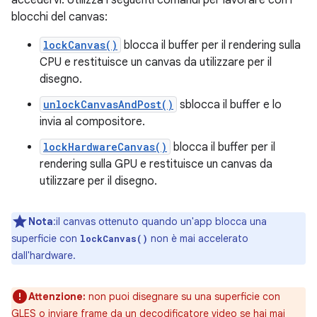
accedervi. Utilizza i seguenti comandi per lavorare con i
blocchi del canvas:
lockCanvas()
blocca il buffer per il rendering sulla
CPU e restituisce un canvas da utilizzare per il
disegno.
unlockCanvasAndPost()
sblocca il buffer e lo
invia al compositore.
lockHardwareCanvas()
blocca il buffer per il
rendering sulla GPU e restituisce un canvas da
utilizzare per il disegno.
Nota
:il canvas ottenuto quando un'app blocca una
superficie con
non è mai accelerato
lockCanvas()
dall'hardware.
Attenzione:
non puoi disegnare su una superficie con
GLES o inviare frame da un decodificatore video se hai mai