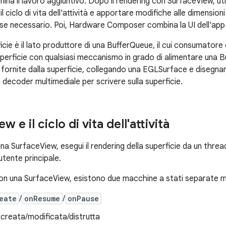
ina il lavoro aggiuntivo. Dopo il rendering con SurfaceView, util
l ciclo di vita dell'attività e apportare modifiche alle dimensioni
 se necessario. Poi, Hardware Composer combina la UI dell'app e gl
cie è il lato produttore di una BufferQueue, il cui consumatore è
uperficie con qualsiasi meccanismo in grado di alimentare una 
 fornite dalla superficie, collegando una EGLSurface e disegna
decoder multimediale per scrivere sulla superficie.
ew e il ciclo di vita dell'attività
una SurfaceView, esegui il rendering della superficie da un threa
 utente principale.
 con una SurfaceView, esistono due macchine a stati separate m
eate
/
onResume
/
onPause
 creata/modificata/distrutta