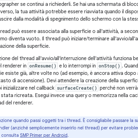
ographer se continui a richiederli. Se hai una schermata di blo
erso, la tua attività potrebbe essere riavviata quando il disposi
uscire dalla modalità di spegnimento dello schermo con la stess
read può essere associata alla superficie o all'attività, a sec
o diventa vuoto. Il thread può iniziare/terminare all'avvio/all'ar
azione della superficie.
zione del thread all'avvio/all'interruzione dell'attività funziona be
el renderer in
onResume()
e lo interrompi in
onStop()
. Quand
cie esiste già, altre volte no (ad esempio, è ancora attiva dopo 
asto di accensione). Devi attendere la creazione della superficie 
 inizializzare nel callback
surfaceCreate()
perché non verrà 
 stata ricreata. Esegui invece una query o memorizza nella cach
ead del renderer.
enzione quando passi oggetti tra i thread. È consigliabile passare la 
ler (anziché semplicemente inserirlo nel thread) per evitare problem
, consulta
SMP Primer per Android
.