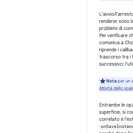
L'avvio/l'arrest
renderer sono lo
problemi di comu
Per verificare c
comunica a Chor
riprende i callb
trascorso tra i 
successivo; l'ut
Nota
:per un 
Attività dello sca
Entrambe le opzi
superficie, si 
correlato è l'es
onSaveInstan