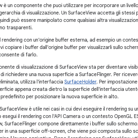
 è un componente che puoi utilizzare per incorporare un livel
a gerarchia di visualizzazione. Un SurfaceView accetta gli stessi 
 quindi può essere manipolato come qualsiasi altra visualizzazion
o trasparenti.
l rendering con un'origine buffer esterna, ad esempio un cont
i copiare i buffer dall'origine buffer per visualizzarli sullo scher
consente di farlo.
ente di visualizzazione di SurfaceView sta per diventare visibi
i richiedere una nuova superficie a SurfaceFlinger. Per ricever
liminata, utilizza l'interfaccia
SurfaceHolder
. Per impostazione 
erficie appena creata dietro la superficie dell'interfaccia utent
predefinito per posizionare la nuova superficie in alto.
 SurfaceView è utile nei casi in cui devi eseguire il rendering su
esegui il rendering con l'API Camera o un contesto OpenGL ES
, SurfaceFlinger compone direttamente i buffer sullo schermo
r in una superficie off-screen, che viene poi composta sullo sc