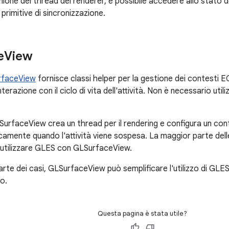
nione del thread del renderer, è possibile accedere allo stato 
primitive di sincronizzazione.
e
View
rfaceView
fornisce classi helper per la gestione dei contesti 
interazione con il ciclo di vita dell'attività. Non è necessario u
urfaceView crea un thread per il rendering e configura un co
camente quando l'attività viene sospesa. La maggior parte del
r utilizzare GLES con GLSurfaceView.
rte dei casi, GLSurfaceView può semplificare l'utilizzo di GLES.
io.
Questa pagina è stata utile?