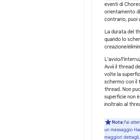
eventi di Chore
orientamento div
contrario, puoi 
La durata del th
quando lo scherm
creazione/elimin
L'avvio/l'interru
Avvii il thread d
volte la superfi
schermo con il t
thread. Non puoi
superficie non è
inoltralo al thr
Nota
:fai att
un messaggio Hand
maggiori dettagli