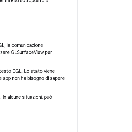
del thread sottoposto a
EGL, la comunicazione
tilizzare GLSurfaceView per
ntesto EGL. Lo stato viene
le app non ha bisogno di sapere
 In alcune situazioni, può