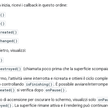
 inizia, ricevi i callback in questo ordine:
e()
e()
Created()
Changed()
ietro, visualizzi:
()
Destroyed()
(chiamata poco prima che la superficie scompai
mo, l'attività viene interrotta e ricreata e ottieni il ciclo compl
do controllando
isFinishing()
. È possibile avviare/interrompe
reated()
si verifica dopo
onPause()
.
to di accensione per oscurare lo schermo, visualizzi solo
onPa
oyed()
. La superficie rimane attiva e il rendering può continua