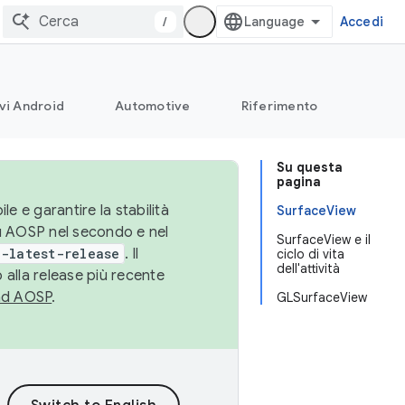
/
Accedi
vi Android
Automotive
Riferimento
Su questa
pagina
le e garantire la stabilità
SurfaceView
su AOSP nel secondo e nel
SurfaceView e il
-latest-release
. Il
ciclo di vita
dell'attività
 alla release più recente
ad AOSP
.
GLSurfaceView