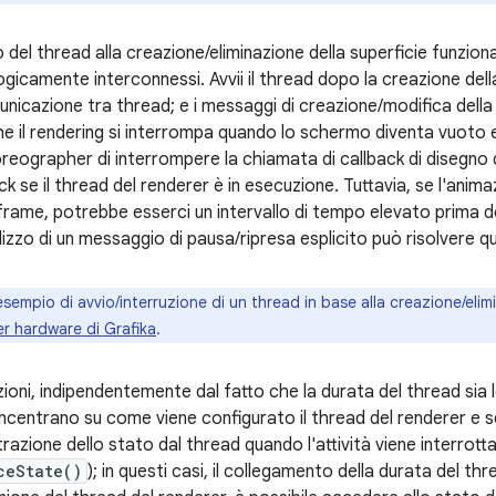
o del thread alla creazione/eliminazione della superficie funziona
gicamente interconnessi. Avvii il thread dopo la creazione della 
nicazione tra thread; e i messaggi di creazione/modifica della 
he il rendering si interrompa quando lo schermo diventa vuoto e 
eographer di interrompere la chiamata di callback di disegno
ack se il thread del renderer è in esecuzione. Tuttavia, se l'anim
frame, potrebbe esserci un intervallo di tempo elevato prima de
ilizzo di un messaggio di pausa/ripresa esplicito può risolvere 
esempio di avvio/interruzione di un thread in base alla creazione/elim
ler hardware di Grafika
.
oni, indipendentemente dal fatto che la durata del thread sia leg
concentrano su come viene configurato il thread del renderer e 
trazione dello stato dal thread quando l'attività viene interrotta
ceState()
); in questi casi, il collegamento della durata del thr