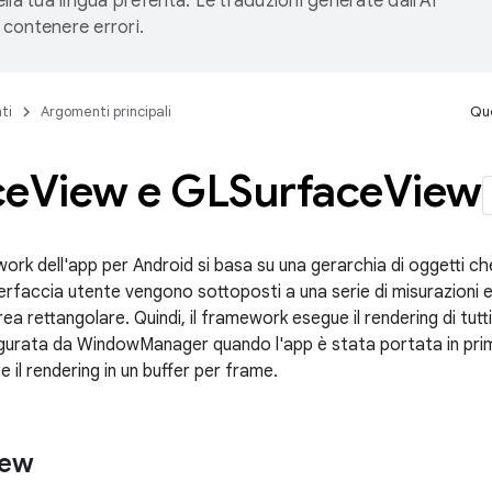
lla tua lingua preferita. Le traduzioni generate dall'AI
contenere errori.
ti
Argomenti principali
Que
ce
View e GLSurface
View
ork dell'app per Android si basa su una gerarchia di oggetti ch
terfaccia utente vengono sottoposti a una serie di misurazioni e
rea rettangolare. Quindi, il framework esegue il rendering di tutti g
igurata da WindowManager quando l'app è stata portata in primo
e il rendering in un buffer per frame.
iew