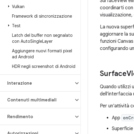
SurfaceView elim
Vulkan
coordinarti con i
visualizzazione,
Framework di sincronizzazione
Test
La nuova superfi
aggiornare la s
Latch del buffer non segnalato
funzioni Canvas
con Auto
Single
Layer
configurando un 
Aggiungere nuovi formati pixel
ad Android
HDR negli screenshot di Android
Surface
Vi
Interazione
Quando utilizzi 
dell'interfaccia
Contenuti multimediali
Per un'attività
Rendimento
App
onCr
Superficie
Autorizzazioni