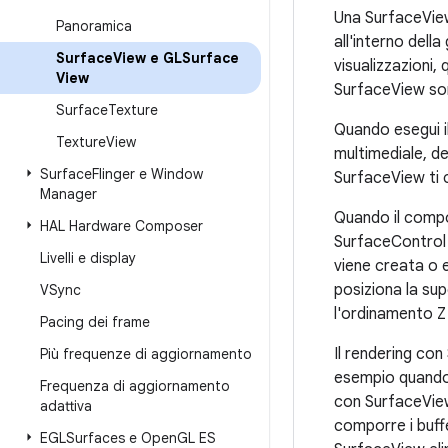
Una SurfaceView
Panoramica
all'interno dell
Surface
View e GLSurface
visualizzazioni,
View
SurfaceView son
Surface
Texture
Quando esegui i
Texture
View
multimediale, dev
Surface
Flinger e Window
SurfaceView ti 
Manager
Quando il compon
HAL Hardware Composer
SurfaceControl d
Livelli e display
viene creata o e
posiziona la sup
VSync
l'ordinamento Z 
Pacing dei frame
Il rendering con
Più frequenze di aggiornamento
esempio quando 
Frequenza di aggiornamento
con SurfaceView
adattiva
comporre i buffe
EGLSurfaces e Open
GL ES