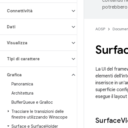
contenuti ne
potrebbero 
Connettività
Dati
AOSP
Documen
Visualizza
Surfa
Tipi di carattere
La UI del framew
Grafica
elementi dell'in
inserisce in un'a
Panoramica
superficie conf
Architettura
esegue il layout 
Buffer
Queue e Gralloc
Tracciare le transizioni delle
finestre utilizzando Winscope
Surface
V
Surface e Surface
Holder