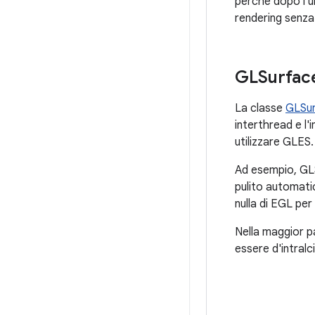
perché dopo l'u
rendering senza 
GLSurfac
La classe
GLSu
interthread e l'
utilizzare GLES.
Ad esempio, GLS
pulito automati
nulla di EGL pe
Nella maggior pa
essere d'intralc