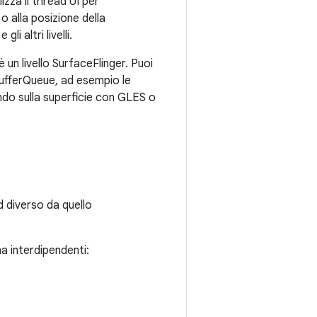
izza il thread UI per
 o alla posizione della
i altri livelli.
 un livello SurfaceFlinger. Puoi
BufferQueue, ad esempio le
ndo sulla superficie con GLES o
d diverso da quello
a interdipendenti: