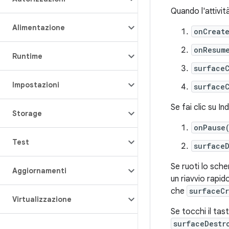
Quando l'attività
Alimentazione
onCreat
onResum
Runtime
surface
Impostazioni
surface
Se fai clic su Ind
Storage
onPause
Test
surface
Se ruoti lo scher
Aggiornamenti
un riavvio rapi
che
surfaceC
Virtualizzazione
Se tocchi il tas
surfaceDestr