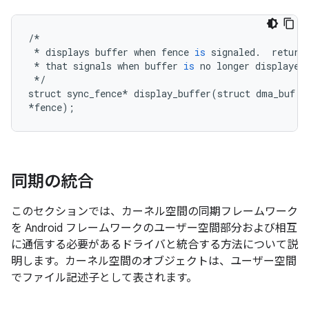
/*
*
displays
buffer
when
fence
is
signaled
.
return
*
that
signals
when
buffer
is
no
longer
displayed
*/
struct
sync_fence
*
display_buffer
(
struct
dma_buf
*
*
fence
);
同期の統合
このセクションでは、カーネル空間の同期フレームワーク
を Android フレームワークのユーザー空間部分および相互
に通信する必要があるドライバと統合する方法について説
明します。カーネル空間のオブジェクトは、ユーザー空間
でファイル記述子として表されます。