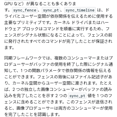
GPU など）が異なることも多くありま
す。
sync_fence
、
sync_pt
、
sync_timeline
は、ド
ライバとユーザー空間が依存関係を伝えるために使用する
主要なプリミティブです。カーネル ドライバまたはハー
ドウェア ブロックはコマンドを順番に実行するため、フ
ェンスがシグナル状態になることによって、フェンスの前
に発行されたすべてのコマンドが完了したことが保証され
ます。
同期フレームワークでは、複数のコンシューマーまたはプ
ロデューサーがバッファの使用を終了した際にシグナル通
知して、1 つの関数パラメータで依存関係の情報を伝える
ことができます。フェンスの背後にはファイル記述子があ
り、カーネル空間からユーザー空間に渡されます。たとえ
ば、2 つの独立した画像コンシューマーがバッファの読み
込みを完了したことを示す 2 つの
sync_pt
値を 1 つのフ
ェンスに含めることができます。このフェンスが送信され
ると、画像プロデューサーは両方のコンシューマーが使用
を完了したことを認識します。