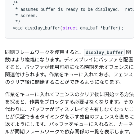
/*
*
assumes
buffer
is
ready
to
be
displayed
.
retur
*
screen
.
*/
void
display_buffer
(
struct
dma_buf
*
buffer
);
同期フレームワークを使用すると、
display_buffer
関
数はより複雑になります。ディスプレイにバッファを配置
すると、バッファが使用可能になる時期を示すフェンスに
関連付けられます。作業をキューに入れておき、フェンス
のクリア後に開始することができるようになります。
作業をキューに入れてフェンスのクリア後に開始する方法
を採ると、作業をブロックする必要はなくなります。その
代わりに、バッファがディスプレイを占有しなくなったこ
とが保証できるタイミングを示す独自のフェンスを直ちに
返すようにします。バッファをキューに入れると、カーネ
ルが同期フレームワークで依存関係の一覧を表示します。