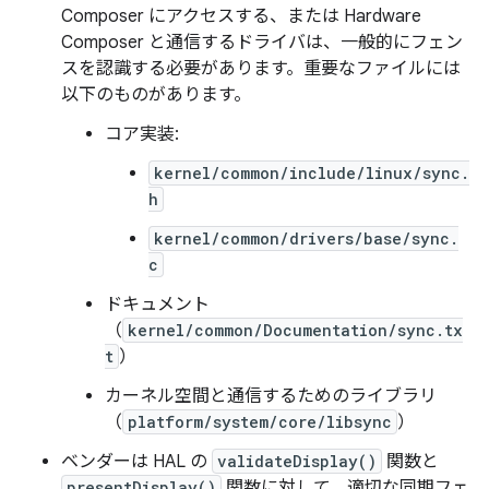
Composer にアクセスする、または Hardware
Composer と通信するドライバは、一般的にフェン
スを認識する必要があります。重要なファイルには
以下のものがあります。
コア実装:
kernel/common/include/linux/sync.
h
kernel/common/drivers/base/sync.
c
ドキュメント
（
kernel/common/Documentation/sync.tx
t
）
カーネル空間と通信するためのライブラリ
（
platform/system/core/libsync
）
ベンダーは HAL の
validateDisplay()
関数と
presentDisplay()
関数に対して、適切な同期フェ