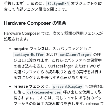
重複します）。最後に、
EGLSyncKHR
オブジェクトを破
棄して内部フェンス属性を閉じます。
Hardware Composer の統合
Hardware Composer では、次の 3 種類の同期フェンスが
処理されます。
acquire フェンス
は、入力バッファとともに
setLayerBuffer
および
setClientTarget
の呼
び出しに渡されます。これらはバッファへの保留中
の書き込みを表し、SurfaceFlinger または HWC が
関連バッファからの読み取りと合成の実行を試行す
る前にシグナルを送信する必要があります。
release フェンス
は、
presentDisplay
への呼び出
し後に
getReleaseFences
呼び出しを使用して取
得されます。これらは、同じレイヤにある前のバッ
ファからの保留中の読み取りを表します。release フ