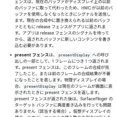
ェンスは、現在のバッファがディスプレイ上の以前
のバッファに取って代わったため、HWC が以前のバ
ッファを使用しなくなったときにシグナルを送信し
ます。現在の合成中に置き換えられる以前のバッフ
ァとともに release フェンスがアプリに返されま
す。アプリは release フェンスのシグナルを待って
から、返されたバッファに新しいコンテンツを書き
込む必要があります。
present フェンス
は、
presentDisplay
への呼び
出しの一部として、1 フレームにつき 1 つ返されま
す。present フェンスは、このフレームの合成が完
了したこと、または前のフレームの合成結果が不要
になったことを表します。物理ディスプレイの場
合、
presentDisplay
は現在のフレームが画面に表
示されたときに present フェンスを返します。
present フェンスが返された後は、SurfaceFlinger の
ターゲット バッファに再度書き込みを行っても問題
ありません（該当する場合）。仮想ディスプレイの