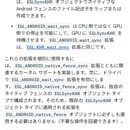
は、
EGLSyncKHR
オブジェクトでネイティブな
Android フェンスのファイル記述子をラップまたは
作成できます。
EGL_ANDROID_wait_sync
は CPU 側ではなく GPU
側での停止を可能にして、GPU に
EGLSyncKHR
を
待機させます。
EGL_ANDROID_wait_sync
拡張
は、
EGL_KHR_wait_sync
拡張と同じです。
これらの拡張を個別に使用するに
は、
EGL_ANDROID_native_fence_sync
拡張とともに関
連するカーネル サポートを実装します。次に、ドライバ
で
EGL_ANDROID_wait_sync
拡張を有効にしま
す。
EGL_ANDROID_native_fence_sync
拡張は、独自の
ネイティブ フェンスの
EGLSyncKHR
オブジェクト タイ
プで構成されます。そのため、既存の
EGLSyncKHR
オブ
ジェクト タイプに適用される拡張を
EGL_ANDROID_native_fence
オブジェクトに必ずしも適
用する必要はありません（不要な操作を回避できます）。