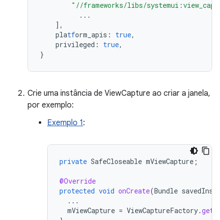
"//frameworks/libs/systemui:view_capt
...
],
pla
tf
orm_apis
:
true
,
privileged
:
true
,
}
Crie uma instância de ViewCapture ao criar a janela,
por exemplo:
Exemplo 1
:
private
SafeCloseable
mViewCapture
;
@Override
protected
void
onCreate
(
Bundle
savedInst
...
mViewCapture
=
ViewCaptureFactory
.
getI