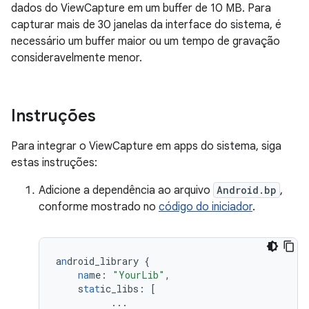
dados do ViewCapture em um buffer de 10 MB. Para
capturar mais de 30 janelas da interface do sistema, é
necessário um buffer maior ou um tempo de gravação
consideravelmente menor.
Instruções
Para integrar o ViewCapture em apps do sistema, siga
estas instruções:
Adicione a dependência ao arquivo
Android.bp
,
conforme mostrado no
código do iniciador
.
a
n
droid_library
{
na
me
:
"YourLib"
,
s
tat
ic_libs
:
[
...