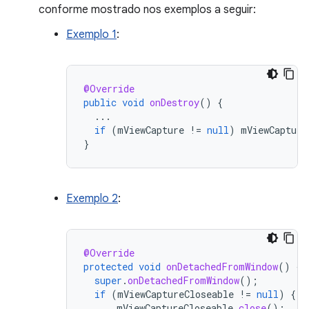
conforme mostrado nos exemplos a seguir:
Exemplo 1
:
@Override
public
void
onDestroy
()
{
...
if
(
mViewCapture
!=
null
)
mViewCapture
}
Exemplo 2
:
@Override
protected
void
onDetachedFromWindow
()
{
super
.
onDetachedFromWindow
();
if
(
mViewCaptureCloseable
!=
null
)
{
mViewCaptureCloseable
.
close
();