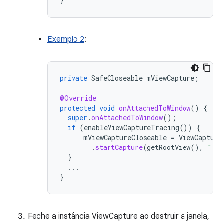
}
Exemplo 2
:
private
SafeCloseable
mViewCapture
;
@Override
protected
void
onAttachedToWindow
()
{
super
.
onAttachedToWindow
();
if
(
enableViewCaptureTracing
())
{
mViewCaptureCloseable
=
ViewCaptur
.
startCapture
(
getRootView
(),
".N
}
...
}
Feche a instância ViewCapture ao destruir a janela,