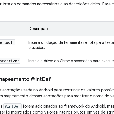
ir lista os comandos necessários e as descrições deles. Para 
Descrição
e
_
tool
_
Inicia a simulação da ferramenta remota para test
cruzadas.
omedriver
Instala o driver do Chrome necessário para execut
 mapeamento @Int
Def
 anotação usada no Android para restringir os valores possíve
m mapeamento dessas anotações para mostrar o nome do valo
es
@IntDef
forem adicionados ao framework do Android, mas
serão mostrados como valores inteiros brutos em vez de string