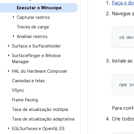
Faça o do
Executar o Winscope
Navegue a
Capturar rastros
Traces de carga
Analisar rastros
cd
dev
Surface e Surface
Holder
Surface
Flinger e Window
Instale a
Manager
HAL do Hardware Composer
Camadas e telas
VSync
Frame Pacing
Para conf
Taxa de atualização múltipla
Crie todo
Taxa de atualização adaptativa
EGLSurfaces e Open
GL ES