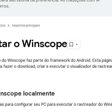
ara seu idioma de preferência. As traduções com IA
rros.
tos
Assuntos principais
tar o Winscope
 do Winscope faz parte do framework do Android. Esta págin
a fazer o download, criar e executar o visualizador de rastr
inscope localmente
as para configurar seu PC para executar o rastreador do Win