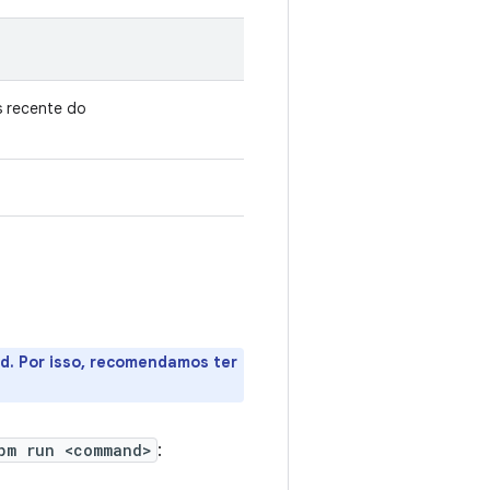
s recente do
ed. Por isso, recomendamos ter
pm run <command>
: