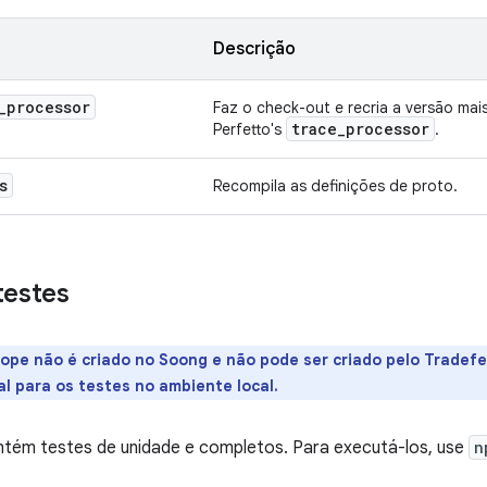
Descrição
_
processor
Faz o check-out e recria a versão mai
trace
_
processor
Perfetto's
.
s
Recompila as definições de proto.
testes
ope não é criado no Soong e não pode ser criado pelo Tradef
al para os testes no ambiente local.
tém testes de unidade e completos. Para executá-los, use
n