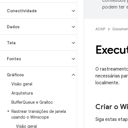
conteúdos p
podem ter e
Conectividade
Dados
AOSP
Documen
Tela
Execu
Fontes
O rastreamento
Gráficos
necessárias par
localmente.
Visão geral
Arquitetura
Buffer
Queue e Gralloc
Criar o W
Rastrear transições de janela
usando o Winscope
Siga estas etap
Visão geral