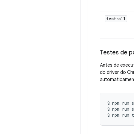
test:all
Testes de p
Antes de execut
do driver do C
automaticamen
$
npm
run
s
$
npm
run
s
$
npm
run