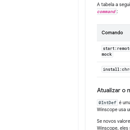
A tabela a segu
command
:
Comando
start:remot
mock
install:chr
Atualizar o
@IntDef
é uma
Winscope usa u
Se novos valor
Winscope, eles 