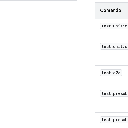
Comando
test:unit:c
test:unit:d
test:e2e
test:presub
test:presub