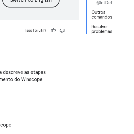
@IntDef
Outros
comandos
Resolver
Isso foi útil?
problemas
a descreve as etapas
eamento do Winscope
scope: