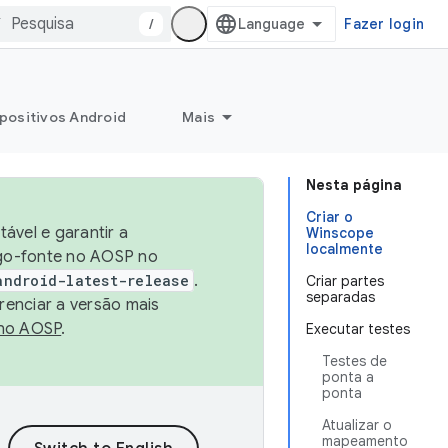
/
Fazer login
positivos Android
Mais
Nesta página
Criar o
ável e garantir a
Winscope
localmente
igo-fonte no AOSP no
android-latest-release
.
Criar partes
separadas
renciar a versão mais
no AOSP
.
Executar testes
Testes de
ponta a
ponta
Atualizar o
mapeamento