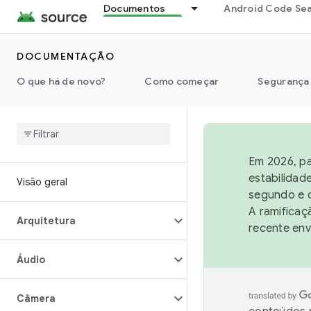
Documentos
Android Code Se
DOCUMENTAÇÃO
O que há de novo?
Como começar
Segurança
Em 2026, pa
estabilidad
Visão geral
segundo e q
A ramificaç
Arquitetura
recente env
Áudio
Câmera