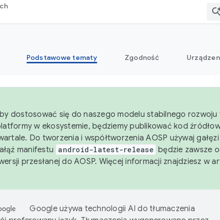
rch
Podstawowe tematy
Zgodność
Urządzen
aby dostosować się do naszego modelu stabilnego rozwoju 
platformy w ekosystemie, będziemy publikować kod źródło
artale. Do tworzenia i współtworzenia AOSP używaj gałęz
Gałąź manifestu
android-latest-release
będzie zawsze o
wersji przesłanej do AOSP. Więcej informacji znajdziesz w a
Google używa technologii AI do tłumaczenia