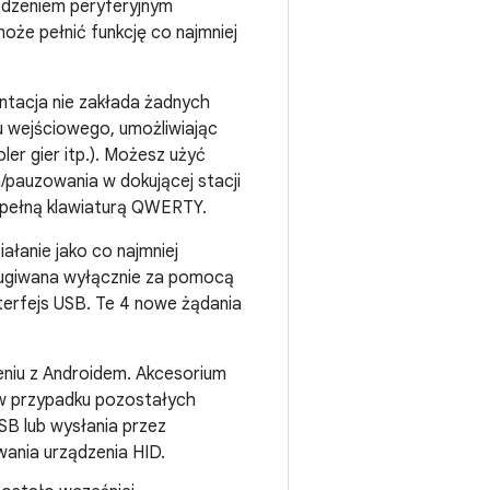
ządzeniem peryferyjnym
że pełnić funkcję co najmniej
tacja nie zakłada żadnych
u wejściowego, umożliwiając
ler gier itp.). Możesz użyć
/pauzowania w dokującej stacji
i pełną klawiaturą QWERTY.
łanie jako co najmniej
sługiwana wyłącznie za pomocą
terfejs USB. Te 4 nowe żądania
eniu z Androidem. Akcesorium
D w przypadku pozostałych
SB lub wysłania przez
ania urządzenia HID.