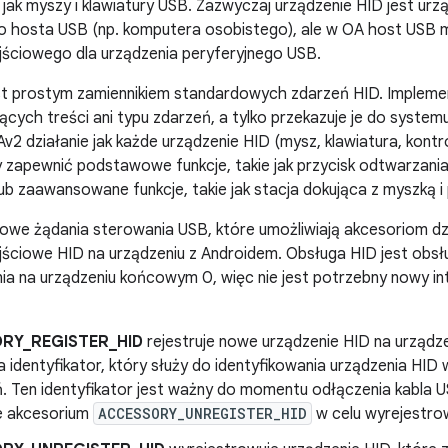
 jak myszy i klawiatury USB. Zazwyczaj urządzenie HID jest ur
 hosta USB (np. komputera osobistego), ale w OA host USB mo
jściowego dla urządzenia peryferyjnego USB.
st prostym zamiennikiem standardowych zdarzeń HID. Implemen
cych treści ani typu zdarzeń, a tylko przekazuje je do system
2 działanie jak każde urządzenie HID (mysz, klawiatura, kontro
y zapewnić podstawowe funkcje, takie jak przycisk odtwarzania
 lub zaawansowane funkcje, takie jak stacja dokująca z myszką 
we żądania sterowania USB, które umożliwiają akcesoriom dzia
ejściowe HID na urządzeniu z Androidem. Obsługa HID jest ob
a na urządzeniu końcowym 0, więc nie jest potrzebny nowy in
RY_REGISTER_HID
rejestruje nowe urządzenie HID na urządz
 identyfikator, który służy do identyfikowania urządzenia HI
. Ten identyfikator jest ważny do momentu odłączenia kabla U
e akcesorium
ACCESSORY_UNREGISTER_HID
w celu wyrejestrow