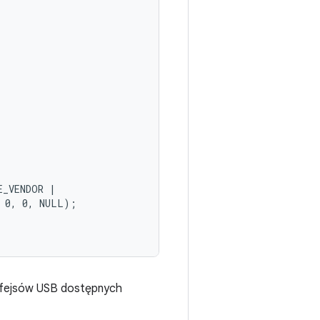


_VENDOR |

 0, 0, NULL);

erfejsów USB dostępnych