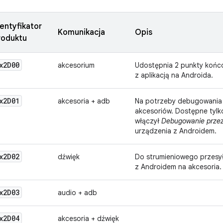
dentyfikator
Komunikacja
Opis
roduktu
x2D00
akcesorium
Udostępnia 2 punkty końc
z aplikacją na Androida.
x2D01
akcesoria + adb
Na potrzeby debugowania
akcesoriów. Dostępne tylk
włączył
Debugowanie prze
urządzenia z Androidem.
x2D02
dźwięk
Do strumieniowego przesył
z Androidem na akcesoria.
x2D03
audio + adb
x2D04
akcesoria + dźwięk