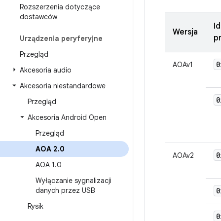
Rozszerzenia dotyczące
dostawców
I
Wersja
p
Urządzenia peryferyjne
Przegląd
0
AOAv1
Akcesoria audio
Akcesoria niestandardowe
0
Przegląd
Akcesoria Android Open
Przegląd
AOA 2
.
0
0
AOAv2
AOA 1
.
0
Wyłączanie sygnalizacji
danych przez USB
0
Rysik
0