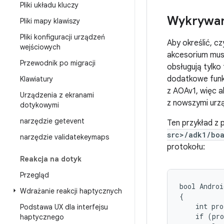
Pliki układu kluczy
Wykrywan
Pliki mapy klawiszy
Pliki konfiguracji urządzeń
Aby określić, c
wejściowych
akcesorium mus
Przewodnik po migracji
obsługują tylk
dodatkowe fun
Klawiatury
z AOAv1, więc 
Urządzenia z ekranami
z nowszymi urz
dotykowymi
narzędzie getevent
Ten przykład z
src>/adk1/boa
narzędzie validatekeymaps
protokołu:
Reakcja na dotyk
Przegląd
bool Androi
Wdrażanie reakcji haptycznych
{

    int pro
Podstawa UX dla interfejsu
    if (pro
haptycznego