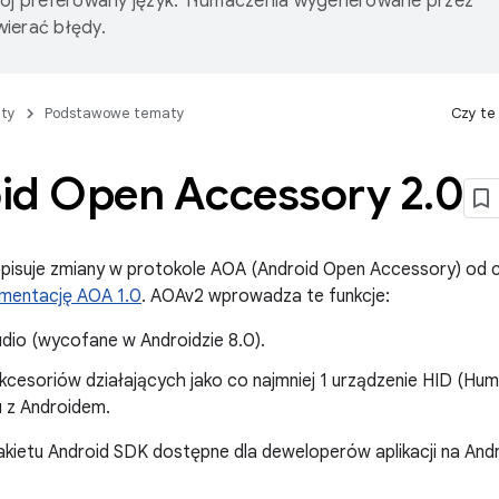
wój preferowany język. Tłumaczenia wygenerowane przez
ierać błędy.
ty
Podstawowe tematy
Czy te
id Open Accessory 2
.
0
isuje zmiany w protokole AOA (Android Open Accessory) od cz
mentację AOA 1.0
. AOAv2 wprowadza te funkcje:
udio (wycofane w Androidzie 8.0).
kcesoriów działających jako co najmniej 1 urządzenie HID (Hum
u z Androidem.
pakietu Android SDK dostępne dla deweloperów aplikacji na And