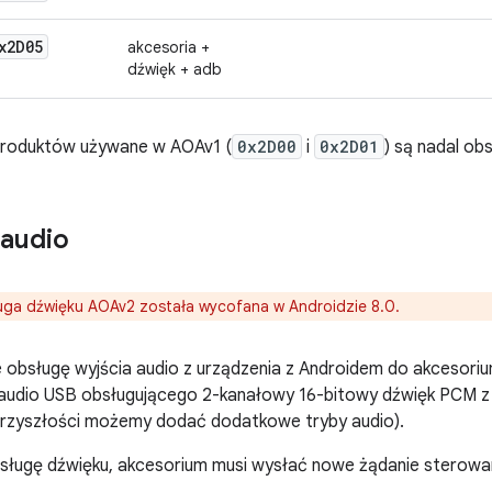
x2D05
akcesoria +
dźwięk + adb
 produktów używane w AOAv1 (
0x2D00
i
0x2D01
) są nadal o
audio
ga dźwięku AOAv2 została wycofana w Androidzie 8.0.
 obsługę wyjścia audio z urządzenia z Androidem do akceso
y audio USB obsługującego 2-kanałowy 16-bitowy dźwięk PCM z 
rzyszłości możemy dodać dodatkowe tryby audio).
sługę dźwięku, akcesorium musi wysłać nowe żądanie sterowa