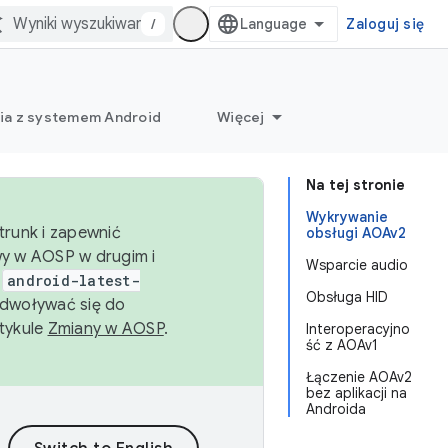
/
Zaloguj się
ia z systemem Android
Więcej
Na tej stronie
Wykrywanie
trunk i zapewnić
obsługi AOAv2
wy w AOSP w drugim i
Wsparcie audio
i
android-latest-
Obsługa HID
dwoływać się do
rtykule
Zmiany w AOSP
.
Interoperacyjno
ść z AOAv1
Łączenie AOAv2
bez aplikacji na
Androida