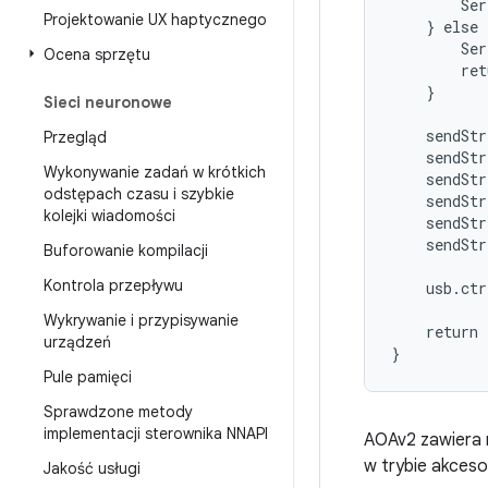
        Ser
Projektowanie UX haptycznego
    } else {
        Ser
Ocena sprzętu
        ret
    }

Sieci neuronowe
    sendStr
Przegląd
    sendStr
Wykonywanie zadań w krótkich
    sendStr
odstępach czasu i szybkie
    sendStr
kolejki wiadomości
    sendStr
    sendStr
Buforowanie kompilacji
Kontrola przepływu
    usb.ct
           
Wykrywanie i przypisywanie
    return 
urządzeń
Pule pamięci
Sprawdzone metody
implementacji sterownika NNAPI
AOAv2 zawiera 
w trybie akceso
Jakość usługi