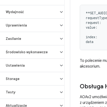
Wydajność
**SET_AUDIO
requestType
request:   
Uprawnienia
value:     
           
index:     
Zasilanie
Środowisko wykonawcze
To polecenie m
Ustawienia
akcesorium.
Storage
Obsługa 
Testy
AOAv2 umożliwia
z urządzeniem z
Aktualizacje