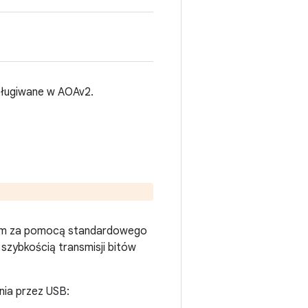
bsługiwane w AOAv2.
rium za pomocą standardowego
szybkością transmisji bitów
nia przez USB: