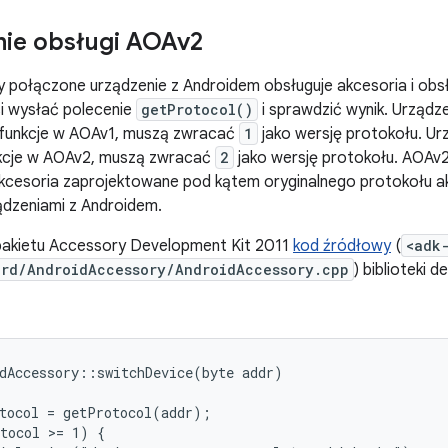
ie obsługi AOAv2
zy połączone urządzenie z Androidem obsługuje akcesoria i obs
i wysłać polecenie
getProtocol()
i sprawdzić wynik. Urządz
o funkcje w AOAv1, muszą zwracać
1
jako wersję protokołu. Ur
kcje w AOAv2, muszą zwracać
2
jako wersję protokołu. AOAv2
akcesoria zaprojektowane pod kątem oryginalnego protokołu a
ądzeniami z Androidem.
 pakietu Accessory Development Kit 2011
kod źródłowy
(
<adk
rd/AndroidAccessory/AndroidAccessory.cpp
) biblioteki 
dAccessory::switchDevice(byte addr)

tocol = getProtocol(addr);

tocol >= 1) {
