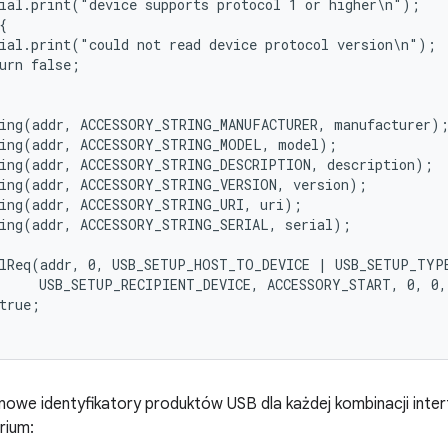
ial.print("device supports protocol 1 or higher\n");



ial.print("could not read device protocol version\n");

urn false;

ing(addr, ACCESSORY_STRING_MANUFACTURER, manufacturer);
ing(addr, ACCESSORY_STRING_MODEL, model);

ing(addr, ACCESSORY_STRING_DESCRIPTION, description);

ing(addr, ACCESSORY_STRING_VERSION, version);

ing(addr, ACCESSORY_STRING_URI, uri);

ing(addr, ACCESSORY_STRING_SERIAL, serial);

rlReq(addr, 0, USB_SETUP_HOST_TO_DEVICE | USB_SETUP_TYPE
     USB_SETUP_RECIPIENT_DEVICE, ACCESSORY_START, 0, 0,
true;

nowe identyfikatory produktów USB dla każdej kombinacji int
rium: