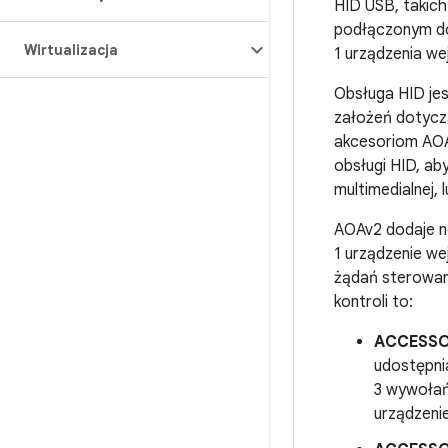
HID USB, takich
podłączonym do
Wirtualizacja
1 urządzenia we
Obsługa HID je
założeń dotyczą
akcesoriom AOAv
obsługi HID, ab
multimedialnej,
AOAv2 dodaje no
1 urządzenie w
żądań sterowani
kontroli to:
ACCESSO
udostępnia
3 wywołań
urządzeni