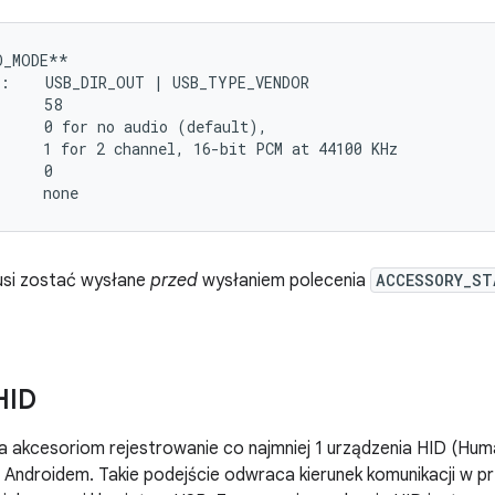
_MODE**

:    USB_DIR_OUT | USB_TYPE_VENDOR

     58

     0 for no audio (default),

     1 for 2 channel, 16-bit PCM at 44100 KHz

     0

usi zostać wysłane
przed
wysłaniem polecenia
ACCESSORY_ST
HID
 akcesoriom rejestrowanie co najmniej 1 urządzenia HID (Hum
 Androidem. Takie podejście odwraca kierunek komunikacji w 