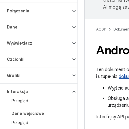
treści na T
AI mogą zaw
Połączenia
Dane
AOSP
Dokumen
Wyświetlacz
Andro
Czcionki
Ten dokument op
Grafiki
i uzupełnia
doku
Wyjście a
Interakcja
Obsługa a
Przegląd
urządzeni
Dane wejściowe
Interfejsy API 
Przegląd