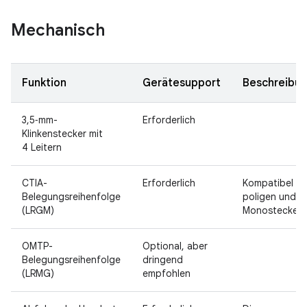
Mechanisch
Funktion
Gerätesupport
Beschreibu
3,5‑mm-
Erforderlich
Klinkenstecker mit
4 Leitern
CTIA-
Erforderlich
Kompatibel mi
Belegungsreihenfolge
poligen und
(LRGM)
Monosteckern
OMTP-
Optional, aber
Belegungsreihenfolge
dringend
(LRMG)
empfohlen