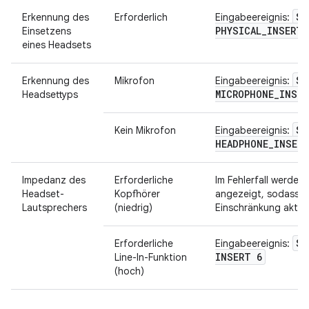
SW
Erkennung des
Erforderlich
Eingabeereignis:
PHYSICAL
_
INSERT 
Einsetzens
eines Headsets
SW
Erkennung des
Mikrofon
Eingabeereignis:
MICROPHONE
_
INSER
Headsettyps
SW
Kein Mikrofon
Eingabeereignis:
HEADPHONE
_
INSERT
Impedanz des
Erforderliche
Im Fehlerfall werden
Headset-
Kopfhörer
angezeigt, sodass d
Lautsprechers
(niedrig)
Einschränkung aktivie
SW
Erforderliche
Eingabeereignis:
INSERT 6
Line-In-Funktion
(hoch)