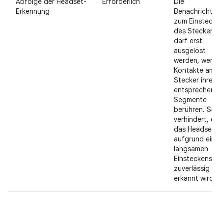
Abfolge der Headset-
Erforderlich
Die
Erkennung
Benachrichti
zum Einsteck
des Steckers
darf erst
ausgelöst
werden, wenn 
Kontakte am
Stecker ihre
entsprechend
Segmente
berühren. So 
verhindert, da
das Headset
aufgrund eine
langsamen
Einsteckens n
zuverlässig
erkannt wird.