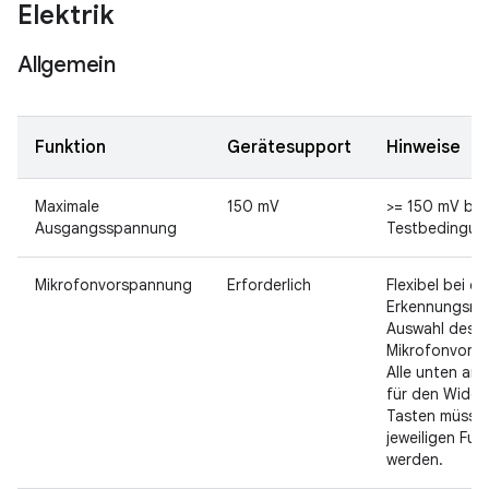
Elektrik
Allgemein
Funktion
Gerätesupport
Hinweise
Maximale
150 mV
>= 150 mV bei
Ausgangsspannung
Testbedingun
Mikrofonvorspannung
Erforderlich
Flexibel bei d
Erkennungsme
Auswahl des
Mikrofonvors
Alle unten an
für den Wider
Tasten müssen
jeweiligen Fu
werden.