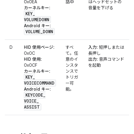
0x0EA
話中
はヘッドセットの
カーネルキー
:
音量を下げる
KEY
_
VOLUMEDOWN
Android キー
:
VOLUME
_
DOWN
D
HID 使用ページ
:
すべ
入力
: 短押しまたは
0x0C
て。任
長押し
HID 使用
:
意のイ
出力
: 音声コマンド
0x0CF
ンスタ
を起動
カーネルキー
:
ンスで
KEY
_
トリガ
VOICECOMMAND
ー可
Android キー
:
能。
KEYCODE
_
VOICE
_
ASSIST