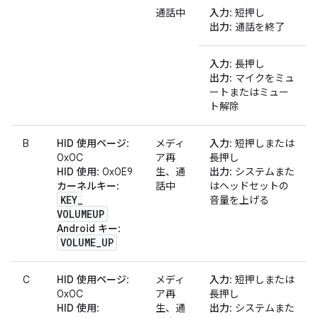
通話中
入力
: 短押し
出力
: 通話を終了
入力
: 長押し
出力
: マイクをミュ
ートまたはミュー
ト解除
B
HID 使用ページ
:
メディ
入力
: 短押しまたは
0x0C
ア再
長押し
HID 使用
: 0x0E9
生、通
出力
: システムまた
カーネルキー
:
話中
はヘッドセットの
KEY
_
音量を上げる
VOLUMEUP
Android キー
:
VOLUME
_
UP
C
HID 使用ページ
:
メディ
入力
: 短押しまたは
0x0C
ア再
長押し
HID 使用
:
生、通
出力
: システムまた