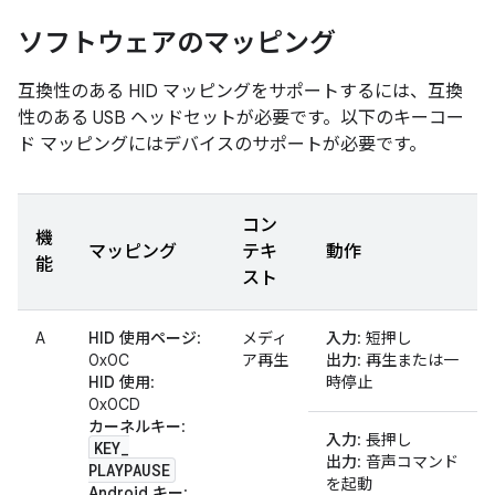
ソフトウェアのマッピング
互換性のある HID マッピングをサポートするには、互換
性のある USB ヘッドセットが必要です。以下のキーコー
ド マッピングにはデバイスのサポートが必要です。
コン
機
マッピング
テキ
動作
能
スト
A
HID 使用ページ
:
メディ
入力
: 短押し
0x0C
ア再生
出力
: 再生または一
HID 使用
:
時停止
0x0CD
カーネルキー
:
入力
: 長押し
KEY
_
出力
: 音声コマンド
PLAYPAUSE
を起動
Android キー
: