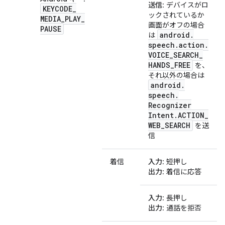
送信
: デバイスがロ
KEYCODE
_
ックされているか
MEDIA
_
PLAY
_
画面がオフの場合
PAUSE
android
.
は
speech
.
action
.
VOICE
_
SEARCH
_
HANDS
_
FREE
を、
それ以外の場合は
android
.
speech
.
Recognizer
Intent
.
ACTION
_
WEB
_
SEARCH
を送
信
着信
入力
: 短押し
出力
: 着信に応答
入力
: 長押し
出力
: 通話を拒否