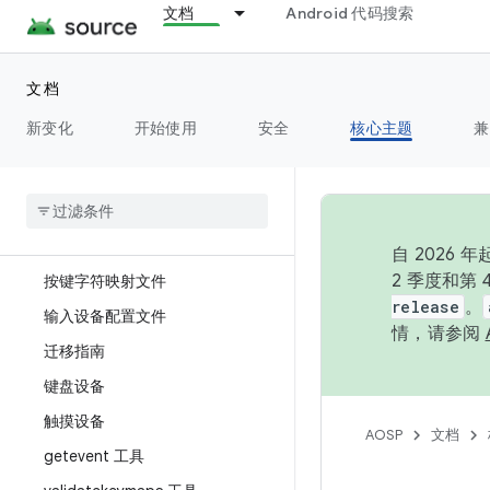
文档
Android 代码搜索
图形
文档
互动
新变化
概览
开始使用
安全
核心主题
兼
输入源
概览
按键布局文件
自 202
2 季度和第
按键字符映射文件
release
。
输入设备配置文件
情，请参阅
迁移指南
键盘设备
触摸设备
AOSP
文档
getevent 工具