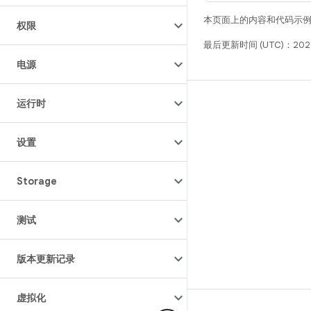
本页面上的内容和代码示
权限
最后更新时间 (UTC)：2025
电源
运行时
构建
Android 代码库
设置
要求
下载
Storage
预览二进制文件
出厂映像
测试
驱动程序二进制文件
版本更新记录
虚拟化