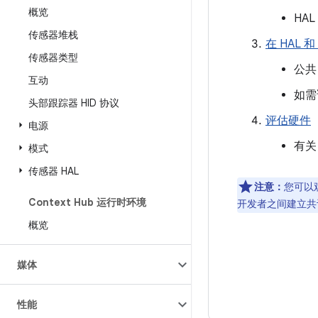
概览
HA
传感器堆栈
在 HAL 
传感器类型
公共
互动
如需
头部跟踪器 HID 协议
评估硬件
电源
有关
模式
传感器 HAL
注意：
您可以
Context Hub 运行时环境
开发者之间建立共
概览
媒体
性能