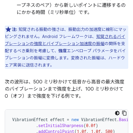
ープネスのペア）から新しいポイントに遷移するの
にかかる時間（ミリ秒単位）です。
注:
知覚される振動の強さは、振動出力の加速度に線形にマッ
ピングされません。Android フレームワークは、
知覚されるバイ
ブレーションの強度とバイブレーション加速度の振幅
の関係を支
配するべき乗則を考慮して、
強度
エンベロープ パラメータをバイ
ブレーションの振幅に変換します。変換された振幅は、ハードウ
ェア実装に送信されます。
次の波形は、500 ミリ秒かけて低音から高音の最大強度
のバイブレーションまで強度を上げ、100 ミリ秒かけて
0（オフ）まで強度を下げる例です。
VibrationEffect
effect
=
new
VibrationEffect
.
Basic
.
setInitialSharpness
(
0.0f
)
.
addControlPoint
(
1.0f
,
1.0f
,
500
)