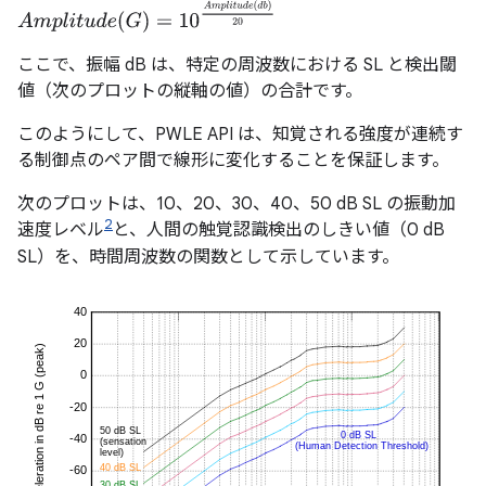
A
m
p
l
i
t
u
d
e
(
G
)
=
10
A
m
p
l
i
t
u
d
e
(
d
b
)
20
ここで、振幅 dB は、特定の周波数における SL と検出閾
値（次のプロットの縦軸の値）の合計です。
このようにして、PWLE API は、知覚される強度が連続す
る制御点のペア間で線形に変化することを保証します。
次のプロットは、10、20、30、40、50 dB SL の振動加
2
速度レベル
と、人間の触覚認識検出のしきい値（0 dB
SL）を、時間周波数の関数として示しています。