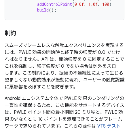
.
addControlPoint
(
0.0f
,
1.0f
,
100
)
.
build
();
制約
スムーズでシームレスな触覚エクスペリエンスを実現する
には、PWLE 効果の開始時と終了時の強度が 0.0 でなけ
ればなりません。
API は、開始強度を 0 に固定することで
これを強制し、終了強度が 0 でない場合は例外をスロー
します。この制約により、振幅の不連続性によって生じる
望ましくない動的効果が振動に現れ、ユーザーの触覚認識
に悪影響を及ぼすことを防ぎます。
Android エコシステム全体で PWLE 効果のレンダリングの
一貫性を確保するため、この機能をサポートするデバイス
は、PWLE ポイント間の最小期間 20 ミリ秒と、PWLE 効
果の少なくとも 16 ポイントを処理できることがフレーム
ワークで求められています。これらの要件は
VTS テスト