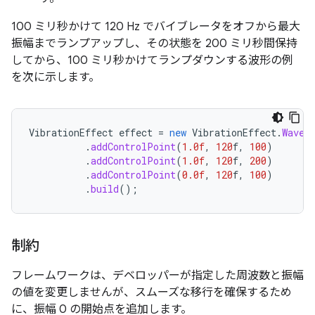
100 ミリ秒かけて 120 Hz でバイブレータをオフから最大
振幅までランプアップし、その状態を 200 ミリ秒間保持
してから、100 ミリ秒かけてランプダウンする波形の例
を次に示します。
VibrationEffect
effect
=
new
VibrationEffect
.
Wavef
.
addControlPoint
(
1.0f
,
120
f
,
100
)
.
addControlPoint
(
1.0f
,
120
f
,
200
)
.
addControlPoint
(
0.0f
,
120
f
,
100
)
.
build
();
制約
フレームワークは、デベロッパーが指定した周波数と振幅
の値を変更しませんが、スムーズな移行を確保するため
に、振幅 0 の開始点を追加します。