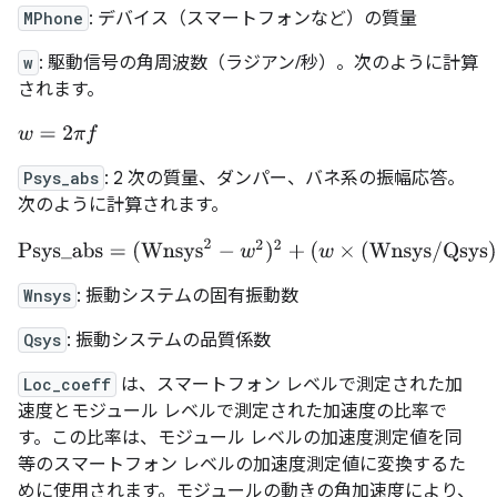
MPhone
: デバイス（スマートフォンなど）の質量
w
: 駆動信号の角周波数（ラジアン/秒）。次のように計算
されます。
w
=
2
π
f
Psys_abs
: 2 次の質量、ダンパー、バネ系の振幅応答。
次のように計算されます。
Psys_abs
=
(
Wnsys
2
−
w
2
)
2
+
(
w
×
(
Wnsys
/
Qsys
)
)
2
Wnsys
: 振動システムの固有振動数
Qsys
: 振動システムの品質係数
Loc_coeff
は、スマートフォン レベルで測定された加
速度とモジュール レベルで測定された加速度の比率で
す。この比率は、モジュール レベルの加速度測定値を同
等のスマートフォン レベルの加速度測定値に変換するた
めに使用されます。モジュールの動きの角加速度により、