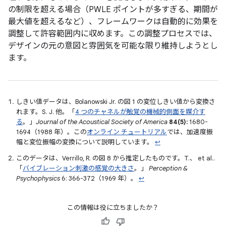
の制限を超える場合（PWLE ポイントが多すぎる、期間が
最大値を超えるなど）、フレームワークは自動的に効果を
調整して許容範囲内に収めます。この調整プロセスでは、
デザインの元の意図と雰囲気を可能な限り維持しようとし
ます。
しきい値データは、Bolanowski Jr. の図 1 の変位しきい値から変換さ
れます。S. J. 他。「
4 つのチャネルが触覚の機械的側面を媒介す
る
。」
Journal of the Acoustical Society of America
84(5):
1680-
1694（1988 年）。この
オンライン チュートリアル
では、加速度振
幅と変位振幅の変換について説明しています。
↩
このデータは、Verrillo, R. の図 8 から推定したものです。T.、 et al..
「
バイブレーション刺激の感覚の大きさ
。」
Perception &
Psychophysics
6: 366-372（1969 年）。
↩
この情報は役に立ちましたか？