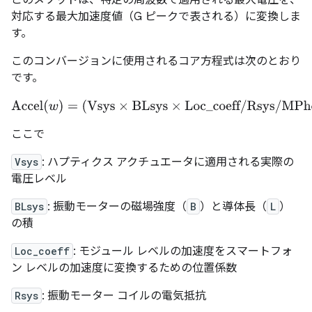
このメソッドは、特定の周波数で適用される最大電圧を、
対応する最大加速度値（G ピークで表される）に変換しま
す。
このコンバージョンに使用されるコア方程式は次のとおり
です。
Accel
(
w
)
=
(
Vsys
×
BLsys
×
Loc_coeff
/
Rsys
/
MPhone
)
×
w
2
/
Psys
ここで
Vsys
: ハプティクス アクチュエータに適用される実際の
電圧レベル
BLsys
: 振動モーターの磁場強度（
B
）と導体長（
L
）
の積
Loc_coeff
: モジュール レベルの加速度をスマートフォ
ン レベルの加速度に変換するための位置係数
Rsys
: 振動モーター コイルの電気抵抗