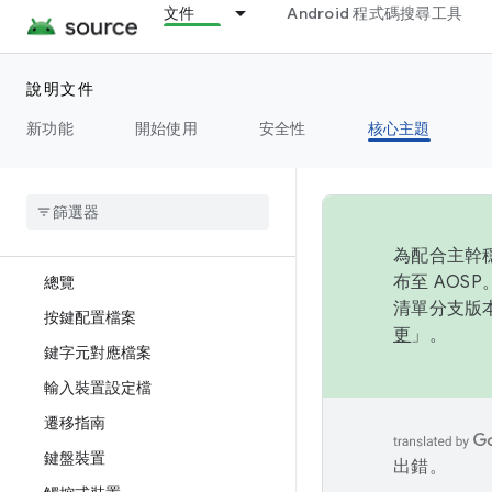
文件
Android 程式碼搜尋工具
字型
說明文件
圖像
新功能
開始使用
安全性
核心主題
互動
總覽
輸入
為配合主幹穩
布至 AOS
總覽
清單分支版本
按鍵配置檔案
更
」。
鍵字元對應檔案
輸入裝置設定檔
遷移指南
鍵盤裝置
出錯。