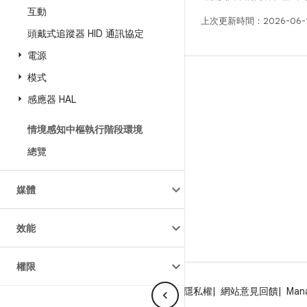
互動
上次更新時間：2026-06-
頭戴式追蹤器 HID 通訊協定
電源
模式
版本
感應器 HAL
Android 程式庫
相關規定
情境感知中樞執行階段環境
下載程式碼
總覽
預覽二進位檔
媒體
原廠映像檔
驅動程式二進位檔
效能
權限
關於 Android
社群
法律條款
授權
隱私權
網站意見回饋
Man
電源