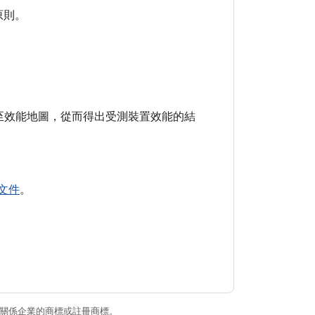
原則。
。
至效能地圖，從而得出受測裝置效能的結
明文件
。
和/或其關係企業的商標或註冊商標。