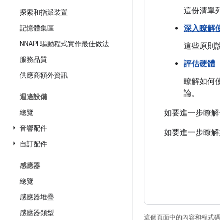
這份清單列
探索和指派裝置
記憶體集區
深入瞭解
NNAPI 驅動程式實作最佳做法
這些原則說
服務品質
評估硬體
供應商額外資訊
瞭解如何
論。
週邊設備
總覽
如要進一步瞭解
音響配件
如要進一步瞭解如
自訂配件
感應器
總覽
感應器堆疊
感應器類型
這個頁面中的內容和程式