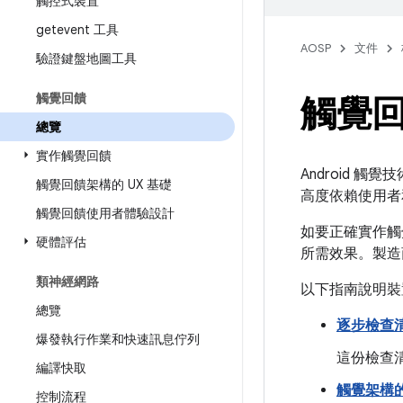
觸控式裝置
getevent 工具
AOSP
文件
驗證鍵盤地圖工具
觸覺回饋
觸覺
總覽
實作觸覺回饋
Android 
觸覺回饋架構的 UX 基礎
高度依賴使用者
觸覺回饋使用者體驗設計
如要正確實作觸
硬體評估
所需效果。製造商
類神經網路
以下指南說明裝置
總覽
逐步檢查
爆發執行作業和快速訊息佇列
這份檢查
編譯快取
觸覺架構
控制流程