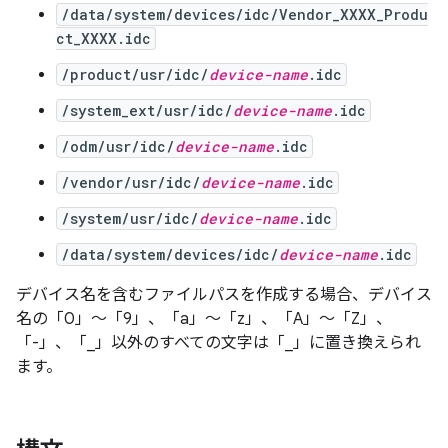
/data/system/devices/idc/Vendor_XXXX_Produ
ct_XXXX.idc
/product/usr/idc/
device-name
.idc
/system_ext/usr/idc/
device-name
.idc
/odm/usr/idc/
device-name
.idc
/vendor/usr/idc/
device-name
.idc
/system/usr/idc/
device-name
.idc
/data/system/devices/idc/
device-name
.idc
デバイス名を含むファイルパスを作成する場合、デバイス
名の「0」～「9」、「a」～「z」、「A」～「Z」、
「-」、「_」以外のすべての文字は「_」に置き換えられ
ます。