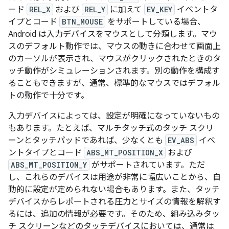
ード
REL_X
および
REL_Y
に加えて
EV_KEY
イベントタ
イプとコード
BTN_MOUSE
をサポートしている場合、
Android は入力デバイスをマウスとして分類します。マウ
スのデフォルト動作では、マウスの動きに合わせて画面上
のカーソルが表示され、マウスがクリックされたときのタ
ッチ動作がシミュレーションされます。別の動作を構成す
ることもできますが、通常、標準的なマウスではデフォル
トの動作で十分です。
入力デバイスによっては、設定が明確になっていないもの
もあります。たとえば、マルチタッチ式のタッチ スクリ
ーンとタッチパッドであれば、少なくとも
EV_ABS
イベ
ントタイプとコード
ABS_MT_POSITION_X
および
ABS_MT_POSITION_Y
がサポートされています。ただ
し、これらのデバイスは用途が非常に幅広いことから、自
動的に設定が定められない場合もあります。また、タッチ
デバイスからレポートされる圧力とサイズの情報を解釈す
るには、追加の情報が必要です。そのため、組み込みタッ
チ スクリーンなどのタッチデバイスにおいては、通常は