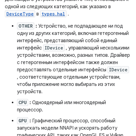
одной из следующих категорий, как указано в
DeviceType
в
types.hal
.
OTHER
:
Устройство, не подпадающее ни под
одну из других категорий, включая гетерогенный
интерфейс, представляющий собой единый
интерфейс
IDevice
, управляющий несколькими
устройствами, возможно, разных типов. Драйвер
с гетерогенным интерфейсом также должен
предоставлять отдельные интерфейсы
IDevice
, соответствующие отдельным устройствам,
чтобы приложение могло выбирать из этих
устройств.
CPU
:
Одноядерный или многоядерный
процессор.
GPU
:
Графический процессор, способный
запускать модели NNAPI и ускорять работу
графических API, таких как OpenGL ES и Vulkan.