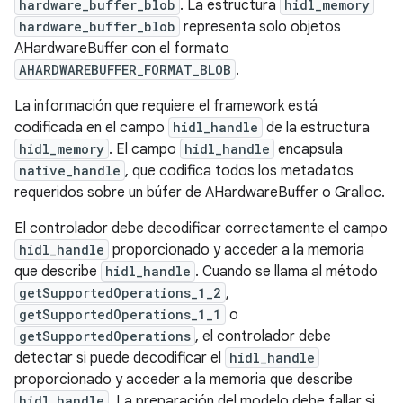
hardware_buffer_blob
. La estructura
hidl_memory
hardware_buffer_blob
representa solo objetos
AHardwareBuffer con el formato
AHARDWAREBUFFER_FORMAT_BLOB
.
La información que requiere el framework está
codificada en el campo
hidl_handle
de la estructura
hidl_memory
. El campo
hidl_handle
encapsula
native_handle
, que codifica todos los metadatos
requeridos sobre un búfer de AHardwareBuffer o Gralloc.
El controlador debe decodificar correctamente el campo
hidl_handle
proporcionado y acceder a la memoria
que describe
hidl_handle
. Cuando se llama al método
getSupportedOperations_1_2
,
getSupportedOperations_1_1
o
getSupportedOperations
, el controlador debe
detectar si puede decodificar el
hidl_handle
proporcionado y acceder a la memoria que describe
hidl_handle
. La preparación del modelo debe fallar si