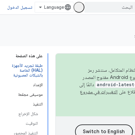
تسجيل الدخول
على هذه الصفحة
طبقة تجريد الأجهزة
 في النظام المتكامل، سننشر رمز
(HAL) الخاصة
بالشبكات العصبونية
المصدر في مشروع Android مفتوح المصدر (AOSP) في الربعَين الثاني والرابع. لبناء مشروع Android مفتوح المصدر
android-latest
دائمًا إلى
الإعداد
التغييرات في مشروع
موسيقى مجمّعة
التنفيذ
شكل الإخراج
التوقيت
التنفيذ المحصور