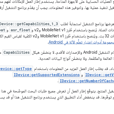
العمليات الحسابية على الأجهزة المتاحة، يستخدم إطار العمل الإمكانات لفهم م
ل تنفيذ عملية بها. ولتوفير هذه المعلومات، يجب أن يقدّم برنامج التشغيل أرقام
عرضها برنامج التشغيل استجابةً لطلب
Device::getCapabilities_1_3
الصلة. يُنصح باستخدام طُرز MobileNet v1 وv2 و
asr_float
و
oat
جموعة أدوات اختبار تعلُّم الآلة في Android
.
Capabilities
مع
لعائمة والمكمّمة، ولا يتضمّن أنواع البيانات العددية.
اد، قد يطلب إطار العمل المزيد من المعلومات باستخدام
Device::getType
IDevice::getV
و
IDevice:getSupportedExtensions
.
IDevice::getNumberOfCach
غيل المنتج، يتوقّع إطار العمل أن تعرض جميع طلبات البحث الموضّحة في هذا الق
 توفّرها، قد ينخفض أداء التطبيق الذي يستخدم برنامج التشغيل هذا أو قد يس