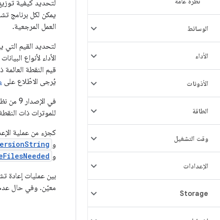
نظرة عامة
لتحديد كيفية توزيع 
يمكن لكل برنامج تشغي
العمل المرجعية.
الوسائط
لتحديد القيم التي ي
الأداء
الأداء لأنواع البيانات ذات 
يُرجى الاطّلاع على
م
الأذونات
في الإصدار 9 من نظام التشغيل Android والإصدارات الأقدم، لا يتضمّن هيكل
الطاقة
للموترات ذات النقطة ا
كجزء من عملية الإعد
وقت التشغيل
و
ersionString
و
eFilesNeeded
الإعدادات
بين عمليات إعادة تش
معيّن. وفي حال عدم
Storage