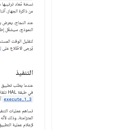
نسخة مُعاد ترتيبها 
من ذاكرة الجهاز، أثن
عند النجاح، يعرض ب
النموذج، سيشغّل إطا
لتقليل الوقت المستخ
يُرجى الاطّلاع على
ا
التنفيذ
عندما يطلب تطبيق م
في طبقة HAL تلقائيًا لتنفيذ عملية متزامنة على نموذج مُعدّ. يمكن أيضًا تنفيذ الطلب بشكل غير متزامن باستخدام الطريقة
execute_1_3
أو
تساهم عمليات التنفيذ
المتزامنة، وذلك لأنّه
لإعلام عملية التطبيق 