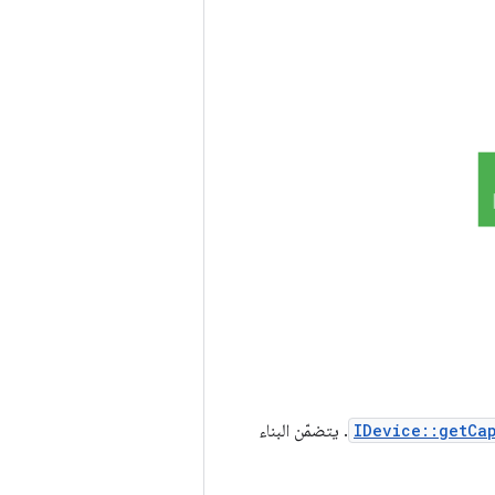
IDevice::getCa
. يتضمّن البناء