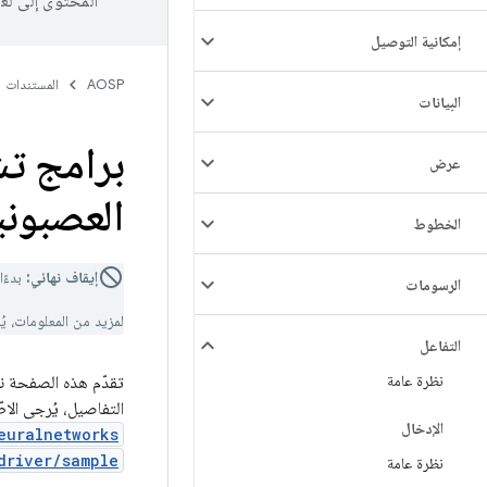
المحتوى إلى لغ
إمكانية التوصيل
AOSP
المستندات
البيانات
برامج ت
عرض
العصبوني
الخطوط
إيقاف نهائي:
بدءًا من roid 15
الرسومات
لمزيد من المعلومات، يُ
التفاعل
نظرة عامة
التفاصيل، يُرجى الاطّ
الإدخال
euralnetworks
driver/sample
نظرة عامة