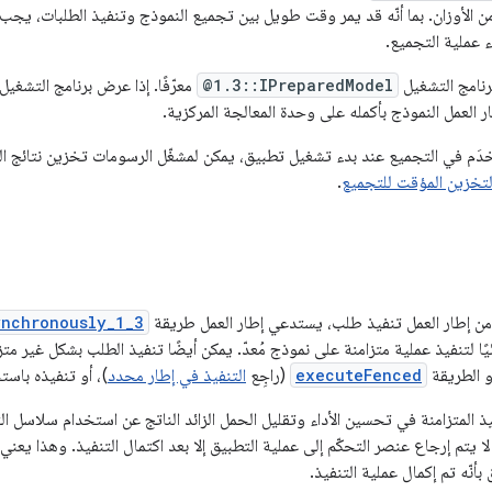
من الأوزان. بما أنّه قد يمر وقت طويل بين تجميع النموذج وتنفيذ الطلبات، ي
اء عملية التجميع.
رنامج التشغيل
@1.3::IPreparedModel
معرّفًا. إذا عرض برنامج التشغي
ر العمل النموذج بأكمله على وحدة المعالجة المركزية.
دَم في التجميع عند بدء تشغيل تطبيق، يمكن لمشغّل الرسومات تخزين نتائج الت
لتخزين المؤقت للتجميع
.
ن إطار العمل تنفيذ طلب، يستدعي إطار العمل طريقة
ynchronously_1_3
 الطريقة
executeFenced
(راجِع
التنفيذ في إطار محدد
)، أو تنفيذه باس
 المتزامنة في تحسين الأداء وتقليل الحمل الزائد الناتج عن استخدام سلاسل التع
 لا يتم إرجاع عنصر التحكّم إلى عملية التطبيق إلا بعد اكتمال التنفيذ. وهذا يعني 
بأنّه تم إكمال عملية التنفيذ.