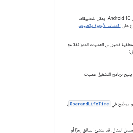
يحدّد إطار العمل الأجهزة التي سيتم استخدامها عند تلقّي طلب من أحد التطبيقات. في نظام التشغيل Android 10، يمكن للتطبيقات
لاع على
اكتشاف الأجهزة وتعيينها
.
طقية تشير إلى العمليات المتوافقة مع
ل:
 يتيح برنامج التشغيل عمليات
 هو موضّح في
OperandLifeTime
،
يل المثال، قد ينشئ السائق رمزًا أو