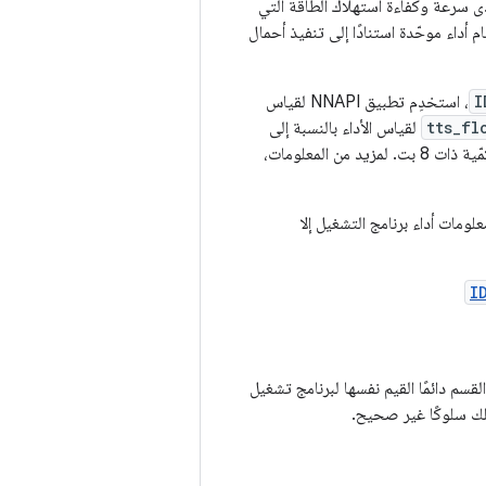
دى سرعة وكفاءة استهلاك الطاقة التي
 أداء موحّدة استنادًا إلى تنفيذ أحمال
I
، استخدِم تطبيق NNAPI لقياس
tts_fl
لقياس الأداء بالنسبة إلى
قيم النقطة العائمة ذات 32 بت، ويُنصح باستخدام طُرز MobileNet v1 وv2 الكمّية لقياس القيم الكمّية ذات 8 بت. لمزيد من المعلومات،
لومات أداء برنامج التشغيل إلا
I
سم دائمًا القيم نفسها لبرنامج تشغيل
لك سلوكًا غير صحيح.