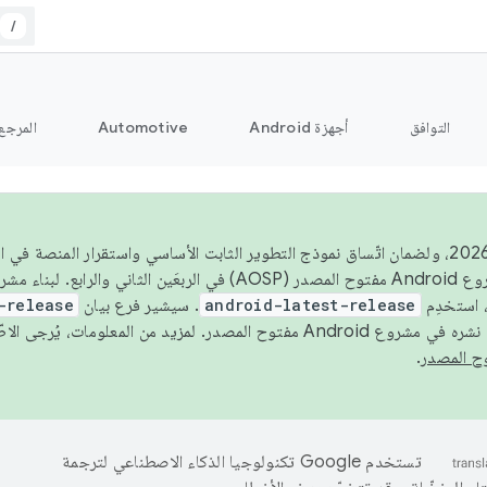
/
التوافق
أجهزة Android
Automotive
المرجع
اعتبارًا من عام 2026، ولضمان اتّساق نموذج التطوير الثابت الأساسي واستقرار المنصة
 استخدِم
android-latest-release
. سيشير فرع بيان
-release
ح المصدر. لمزيد من المعلومات، يُرجى الاطّلاع على
.
تستخدم Google تكنولوجيا الذكاء الاصطناعي لترجمة