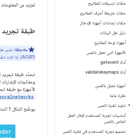
ملفات تنسيقات المفاتيح
لمزيد من المعلومات حول Neural Networks API، يُرجى
ملفات خريطة أحرف المفاتيح
ملفات إعدادات أجهزة الإدخال
طبقة تجريد الأجهزة (HAL) الخاص
دليل نقل البيانات
أجهزة لوحة المفاتيح
ملاحظة:
الأجهزة التي تعمل باللمس
(AOSP). إذا كنت تنفّذ برنامج تشغيل على إصدار آخر، يُرجى الرجوع إلى الإصدار المناسب من طبقة تجريد الأجهزة الخاصة بالشبكات العصبية.
أداة getevent
أداة validatekeymaps
تحدّد طبقة تجريد الأجهزة (HAL) الخاصة بالشبكات ا
أجهزة تعمل باللمس
الأجهزة مع طبقة تجري
نظرة عامة
euralnetworks
تنفيذ تقنية اللمس
يوضّح الشكل 1 التدفق العام للواجهة بين إطار العمل وبرنامج التشغيل.
أساسيات تجربة المستخدم لإطار العمل
الخاص باللمس
تصميم تجربة المستخدم في تقنية اللمس