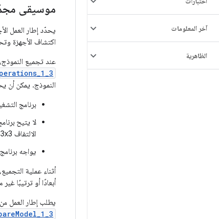
اختبارات
موسيقى مجمّ
آخر المعلومات
اكتشاف الأجهزة وتحدي
الظاهرية
عند تجميع النموذج، 
perations_1_3
النموذج. يمكن أن يحد
برنامج التشغي
لا يتيح برنام
الالتفاف 3x3 و5x5، ولكن ليس عمليات الالتفاف 7x7.
يواجه برنامج 
أثناء عملية التجميع
أبعادًا أو ترتيبًا غي
يطلب إطار العمل من
pareModel_1_3