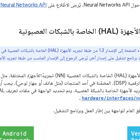
 الاطّلاع على
Neural Networks API
.
ة بالشبكات العصبونية
لعصبية (NN) تجريدًا
للأجهزة
ومعالجات الإشارات الرقمية (DSP)، المضمّنة في أحد المنتجات (مثل هاتف أو جهاز لو
د الأجهزة الخاصة بالشبكة العصبية. يتم تحديد الواجهة في ملفات تعريف HAL في
.
hardware/interfaces/n