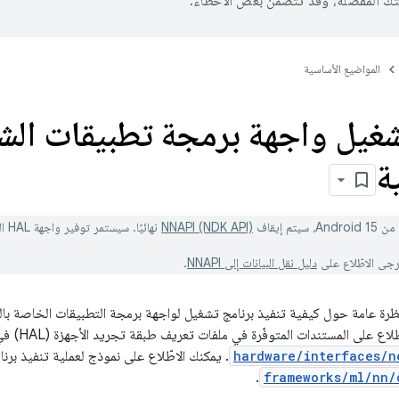
تك المفضّلة، وقد تتضمّن بعض الأخطاء.
المواضيع الأساسية
شغيل واجهة برمجة تطبيقات الش
ة
And، سيتم إيقاف
NNAPI (NDK API)
نهائيًا. سيستمر توفير واجهة HAL الخاصة بالشبكات العصبية.
رجى الاطّلاع على
دليل نقل البيانات إلى NNAPI
.
لاع على المستندات المتوفّرة في ملفات تعريف طبقة تجريد الأجهزة (HAL) في
hardware/interfaces/n
. يمكنك الاطّلاع على نموذج لعملية تنفيذ برن
.
frameworks/ml/nn/