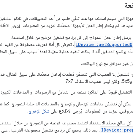
عة
دها، ثم يختار إطار العمل الأجهزة المحدّدة. لمزيد من المعلومات، يُرجى الاطّ
يرسل إطار العمل النموذج إلى كل برنامج تشغيل مرشّح من خلال استدعاء
IDevice::getSupportedO
. تعرض كل أداة تعريف مصفوفة من القيم المن
ّد برنامج التشغيل أنّه لا يمكنه تنفيذ عملية معيّنة لعدة أسباب. على سبيل المثا
ل غير متوافق مع نوع البيانات.
ج التشغيل إلا العمليات التي تتضمّن مَعلمات إدخال محدّدة. على سبيل المثال، قد
التشغيل قيودًا على الذاكرة تمنعه من التعامل مع الرسومات أو المدخلات الكبيرة.
، يمكن أن تتضمّن معاملات الإدخال والإخراج والمعاملات الداخلية للنموذج، كما
ر معروفَين. لمزيد من المعلومات، يُرجى الاطّلاع على
شكل الإخراج
.
 كل سائق محدّد الاستعداد لتنفيذ مجموعة فرعية من النموذج من خلال استدعاء
IDevice::pre
. بعد ذلك، يجمع كل برنامج تشغيل مجموعته الفرعية. على سب