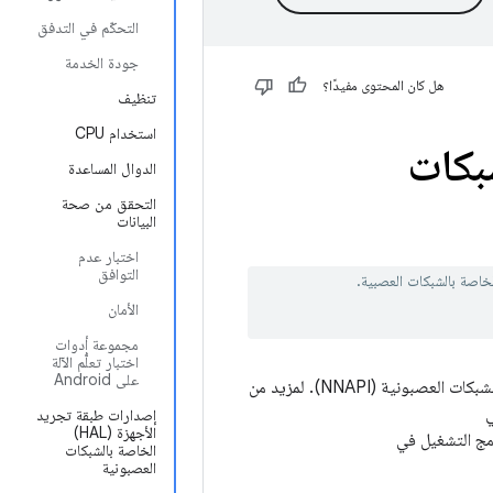
التحكّم في التدفق
جودة الخدمة
هل كان المحتوى مفيدًا؟
تنظيف
استخدام CPU
بكات
الدوال المساعدة
التحقق من صحة
البيانات
اختبار عدم
التوافق
الأمان
مجموعة أدوات
اختبار تعلُّم الآلة
على Android
تقدّم هذه الصفحة نظرة عامة حول كيفية تنفيذ برنامج تشغيل لواجهة برمجة التطبيقات الخاصة بالشبكات العصبونية (NNAPI). لمزيد من
إصدارات طبقة تجريد
الأجهزة (HAL)
امج التشغيل في
الخاصة بالشبكات
العصبونية