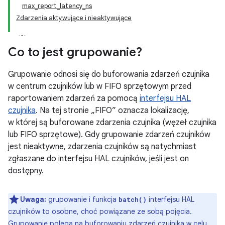
max_report_latency_ns
Zdarzenia aktywujące i nieaktywujące
Co to jest grupowanie?
Grupowanie odnosi się do buforowania zdarzeń czujnika
w centrum czujników lub w FIFO sprzętowym przed
raportowaniem zdarzeń za pomocą
interfejsu HAL
czujnika
. Na tej stronie „FIFO” oznacza lokalizację,
w której są buforowane zdarzenia czujnika (węzeł czujnika
lub FIFO sprzętowe). Gdy grupowanie zdarzeń czujników
jest nieaktywne, zdarzenia czujników są natychmiast
zgłaszane do interfejsu HAL czujników, jeśli jest on
dostępny.
Uwaga:
grupowanie i funkcja
interfejsu HAL
batch()
czujników to osobne, choć powiązane ze sobą pojęcia.
Grupowanie polega na buforowaniu zdarzeń czujnika w celu