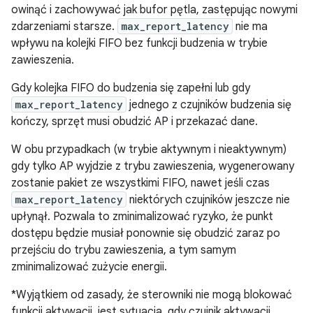
owinąć i zachowywać jak bufor pętla, zastępując nowymi
zdarzeniami starsze.
max_report_latency
nie ma
wpływu na kolejki FIFO bez funkcji budzenia w trybie
zawieszenia.
Gdy kolejka FIFO do budzenia się zapełni lub gdy
max_report_latency
jednego z czujników budzenia się
kończy, sprzęt musi obudzić AP i przekazać dane.
W obu przypadkach (w trybie aktywnym i nieaktywnym)
gdy tylko AP wyjdzie z trybu zawieszenia, wygenerowany
zostanie pakiet ze wszystkimi FIFO, nawet jeśli czas
max_report_latency
niektórych czujników jeszcze nie
upłynął. Pozwala to zminimalizować ryzyko, że punkt
dostępu będzie musiał ponownie się obudzić zaraz po
przejściu do trybu zawieszenia, a tym samym
zminimalizować zużycie energii.
*Wyjątkiem od zasady, że sterowniki nie mogą blokować
funkcji aktywacji, jest sytuacja, gdy czujnik aktywacji