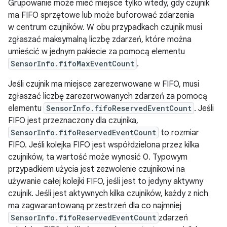
Grupowanie może mieć miejsce tylko wtedy, gdy czujnik
ma FIFO sprzętowe lub może buforować zdarzenia
w centrum czujników. W obu przypadkach czujnik musi
zgłaszać maksymalną liczbę zdarzeń, które można
umieścić w jednym pakiecie za pomocą elementu
SensorInfo.fifoMaxEventCount
.
Jeśli czujnik ma miejsce zarezerwowane w FIFO, musi
zgłaszać liczbę zarezerwowanych zdarzeń za pomocą
elementu
SensorInfo.fifoReservedEventCount
. Jeśli
FIFO jest przeznaczony dla czujnika,
SensorInfo.fifoReservedEventCount
to rozmiar
FIFO. Jeśli kolejka FIFO jest współdzielona przez kilka
czujników, ta wartość może wynosić 0. Typowym
przypadkiem użycia jest zezwolenie czujnikowi na
używanie całej kolejki FIFO, jeśli jest to jedyny aktywny
czujnik. Jeśli jest aktywnych kilka czujników, każdy z nich
ma zagwarantowaną przestrzeń dla co najmniej
SensorInfo.fifoReservedEventCount
zdarzeń