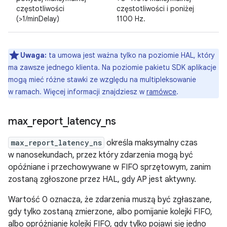
częstotliwości
częstotliwości i poniżej
(>1/minDelay)
1100 Hz.
Uwaga:
ta umowa jest ważna tylko na poziomie HAL, który
ma zawsze jednego klienta. Na poziomie pakietu SDK aplikacje
mogą mieć różne stawki ze względu na multipleksowanie
w ramach. Więcej informacji znajdziesz w
ramówce
.
max
_
report
_
latency
_
ns
max_report_latency_ns
określa maksymalny czas
w nanosekundach, przez który zdarzenia mogą być
opóźniane i przechowywane w FIFO sprzętowym, zanim
zostaną zgłoszone przez HAL, gdy AP jest aktywny.
Wartość 0 oznacza, że zdarzenia muszą być zgłaszane,
gdy tylko zostaną zmierzone, albo pomijanie kolejki FIFO,
albo opróżnianie kolejki FIFO, gdy tylko pojawi się jedno