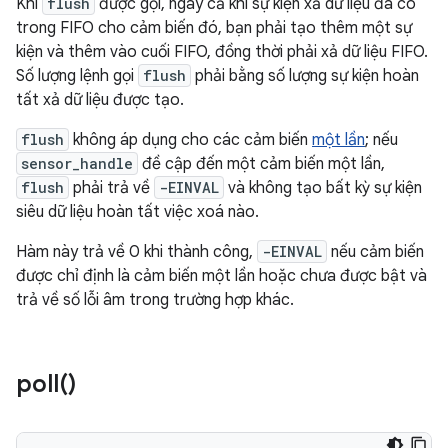
Khi
flush
được gọi, ngay cả khi sự kiện xả dữ liệu đã có
trong FIFO cho cảm biến đó, bạn phải tạo thêm một sự
kiện và thêm vào cuối FIFO, đồng thời phải xả dữ liệu FIFO.
Số lượng lệnh gọi
flush
phải bằng số lượng sự kiện hoàn
tất xả dữ liệu được tạo.
flush
không áp dụng cho các cảm biến
một lần
; nếu
sensor_handle
đề cập đến một cảm biến một lần,
flush
phải trả về
-EINVAL
và không tạo bất kỳ sự kiện
siêu dữ liệu hoàn tất việc xoá nào.
Hàm này trả về 0 khi thành công,
-EINVAL
nếu cảm biến
được chỉ định là cảm biến một lần hoặc chưa được bật và
trả về số lỗi âm trong trường hợp khác.
poll(
)