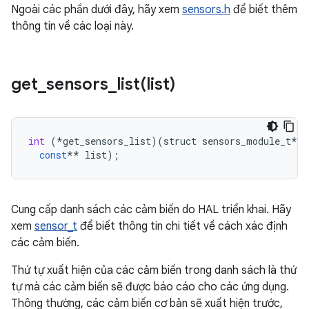
Ngoài các phần dưới đây, hãy xem
sensors.h
để biết thêm
thông tin về các loại này.
get_sensors_list(
list)
int
(
*
get_sensors_list
)(
struct
sensors_module_t
*
m
const
**
list
);
Cung cấp danh sách các cảm biến do HAL triển khai. Hãy
xem
sensor_t
để biết thông tin chi tiết về cách xác định
các cảm biến.
Thứ tự xuất hiện của các cảm biến trong danh sách là thứ
tự mà các cảm biến sẽ được báo cáo cho các ứng dụng.
Thông thường, các cảm biến cơ bản sẽ xuất hiện trước,