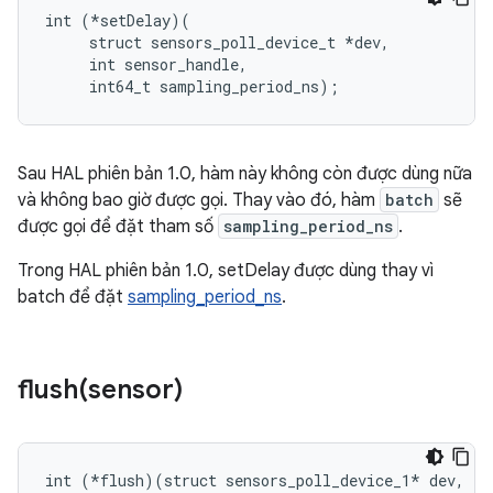
int (*setDelay)(

     struct sensors_poll_device_t *dev,

     int sensor_handle,

     int64_t sampling_period_ns);
Sau HAL phiên bản 1.0, hàm này không còn được dùng nữa
và không bao giờ được gọi. Thay vào đó, hàm
batch
sẽ
được gọi để đặt tham số
sampling_period_ns
.
Trong HAL phiên bản 1.0, setDelay được dùng thay vì
batch để đặt
sampling_period_ns
.
flush(
sensor)
int (*flush)(struct sensors_poll_device_1* dev, in