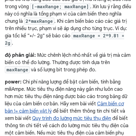
trong vòng
[-maxRange; maxRange]
. Xin lưu ý rằng điều
này có nghĩa là tổng phạm vi của cảm biến theo nghĩa
chung là
2*maxRange
. Khi cảm biến báo cáo các giá trị
trên nhiều trục, phạm vi sẽ áp dụng cho từng trục. Ví dụ:
gia tốc kế "+/- 2g" sẽ báo cáo
maxRange = 2*9.81 =
2g
.
độ phân giải:
Mức chênh lệch nhỏ nhất về giá trị mà cảm
biến có thể đo lường. Thường được tính dựa trên
maxRange
và số lượng bit trong phép đo.
power:
Chi phí năng lượng để bật cảm biến, tính bằng
miliAmpe. Mức tiêu thụ điện năng này gần như luôn cao
hơn mức tiêu thụ điện năng được báo cáo trong bảng dữ
liệu của cảm biến cơ bản. Hãy xem bài viết
Cảm biến cơ
bản != cảm biến vật lý
để biết thêm thông tin chi tiết và
xem bài viết
Quy trình đo lường mức tiêu thụ điện
để biết
thông tin chi tiết về cách đo lường mức tiêu thụ điện của
một cảm biến. Nếu mức tiêu thụ điện của cảm biến phụ