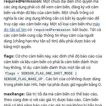
requiredPermission:
Một chuỗi đại diện cho quyền mà
các ứng dụng phải có để xem cảm biến, đăng ký với cảm
biến và nhận dữ liệu của cảm biến. Một chuỗi trống có
nghĩa là các ứng dụng không cần có bất kỳ quyền nào để
truy cập vào cảm biến này. Một số loại cảm biến như
máy
đo tần số tim
có
requiredPermission
bắt buộc. Tất cả
các cảm biến cung cấp thông tin nhạy cảm của người
dùng (chẳng hạn như tần số tim) đều phải được bảo vệ
bằng một quyền.
flags:
Cờ cho cảm biến này, xác định chế độ báo cáo của
cảm biến và liệu cảm biến có phải là cảm biến đánh thức
hay không. Ví dụ: cảm biến đánh thức một lần sẽ có
flags = SENSOR_FLAG_ONE_SHOT_MODE |
SENSOR_FLAG_WAKE_UP
. Các bit của cờ không được dùng
trong phiên bản HAL hiện tại phải được giữ nguyên bằng 0.
maxRange:
Giá trị tối đa mà cảm biến có thể báo cáo,
theo cùng đơn vị với các giá trị được báo cáo. Cảm biến
phải có khả năng báo cáo các giá trị mà không bị bão hoà