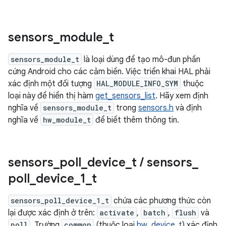
sensors
_
module
_
t
sensors_module_t
là loại dùng để tạo mô-đun phần
cứng Android cho các cảm biến. Việc triển khai HAL phải
xác định một đối tượng
HAL_MODULE_INFO_SYM
thuộc
loại này để hiển thị hàm
get_sensors_list
. Hãy xem định
nghĩa về
sensors_module_t
trong
sensors.h
và định
nghĩa về
hw_module_t
để biết thêm thông tin.
sensors
_
poll
_
device
_
t
/
sensors
_
poll
_
device
_
1
_
t
sensors_poll_device_1_t
chứa các phương thức còn
lại được xác định ở trên:
activate
,
batch
,
flush
và
poll
. Trường
common
(thuộc loại
hw_device_t
) xác định