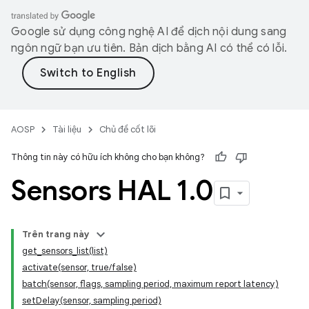
Google sử dụng công nghệ AI để dịch nội dung sang
ngôn ngữ bạn ưu tiên. Bản dịch bằng AI có thể có lỗi.
AOSP
Tài liệu
Chủ đề cốt lõi
Thông tin này có hữu ích không cho bạn không?
Sensors HAL 1
.
0
Trên trang này
get_sensors_list(list)
activate(sensor, true/false)
batch(sensor, flags, sampling period, maximum report latency)
setDelay(sensor, sampling period)