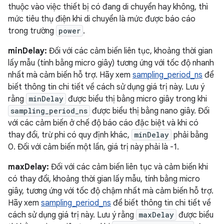
thuộc vào việc thiết bị có đang di chuyển hay không, thì
mức tiêu thụ điện khi di chuyển là mức được báo cáo
trong trường
power
.
minDelay:
Đối với các cảm biến liên tục, khoảng thời gian
lấy mẫu (tính bằng micro giây) tương ứng với tốc độ nhanh
nhất mà cảm biến hỗ trợ. Hãy xem
sampling_period_ns
để
biết thông tin chi tiết về cách sử dụng giá trị này. Lưu ý
rằng
minDelay
được biểu thị bằng micro giây trong khi
sampling_period_ns
được biểu thị bằng nano giây. Đối
với các cảm biến ở chế độ báo cáo đặc biệt và khi có
thay đổi, trừ phi có quy định khác,
minDelay
phải bằng
0. Đối với cảm biến một lần, giá trị này phải là -1.
maxDelay:
Đối với các cảm biến liên tục và cảm biến khi
có thay đổi, khoảng thời gian lấy mẫu, tính bằng micro
giây, tương ứng với tốc độ chậm nhất mà cảm biến hỗ trợ.
Hãy xem
sampling_period_ns
để biết thông tin chi tiết về
cách sử dụng giá trị này. Lưu ý rằng
maxDelay
được biểu