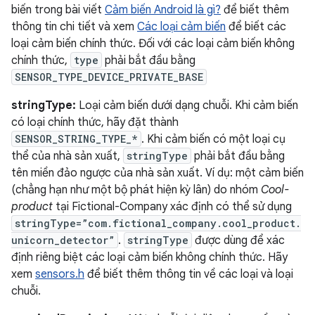
biến trong bài viết
Cảm biến Android là gì?
để biết thêm
thông tin chi tiết và xem
Các loại cảm biến
để biết các
loại cảm biến chính thức. Đối với các loại cảm biến không
chính thức,
type
phải bắt đầu bằng
SENSOR_TYPE_DEVICE_PRIVATE_BASE
stringType:
Loại cảm biến dưới dạng chuỗi. Khi cảm biến
có loại chính thức, hãy đặt thành
SENSOR_STRING_TYPE_*
. Khi cảm biến có một loại cụ
thể của nhà sản xuất,
stringType
phải bắt đầu bằng
tên miền đảo ngược của nhà sản xuất. Ví dụ: một cảm biến
(chẳng hạn như một bộ phát hiện kỳ lân) do nhóm
Cool-
product
tại Fictional-Company xác định có thể sử dụng
stringType=”com.fictional_company.cool_product.
unicorn_detector”
.
stringType
được dùng để xác
định riêng biệt các loại cảm biến không chính thức. Hãy
xem
sensors.h
để biết thêm thông tin về các loại và loại
chuỗi.