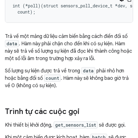
int (*poll)(struct sensors_poll_device_t 
*dev, sen
  count);
Trả về một mảng dữ liệu cảm biến bằng cách điền đối số
data
. Hàm này phải chặn cho đến khi có sự kiện. Hàm
này sẽ trả về số lượng sự kiện đã đọc khi thành công hoặc
một số lỗi âm trong trường hợp xảy ra lỗi.
Số lượng sự kiện được trả về trong
data
phải nhỏ hơn
hoặc bằng đối số
count
. Hàm này sẽ không bao giờ trả
về 0 (không có sự kiện).
Trình tự các cuộc gọi
Khi thiết bị khởi động,
get_sensors_list
sẽ được gọi.
Khi một cảm biến được kích hoạt, hàm
batch
sẽ được