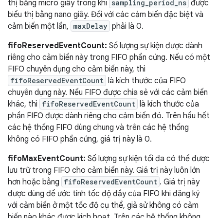
thị bằng micro giây trong khi
sampling_period_ns
được
biểu thị bằng nano giây. Đối với các cảm biến đặc biệt và
cảm biến một lần,
maxDelay
phải là 0.
fifoReservedEventCount:
Số lượng sự kiện được dành
riêng cho cảm biến này trong FIFO phần cứng. Nếu có một
FIFO chuyên dụng cho cảm biến này, thì
fifoReservedEventCount
là kích thước của FIFO
chuyên dụng này. Nếu FIFO được chia sẻ với các cảm biến
khác, thì
fifoReservedEventCount
là kích thước của
phần FIFO được dành riêng cho cảm biến đó. Trên hầu hết
các hệ thống FIFO dùng chung và trên các hệ thống
không có FIFO phần cứng, giá trị này là 0.
fifoMaxEventCount:
Số lượng sự kiện tối đa có thể được
lưu trữ trong FIFO cho cảm biến này. Giá trị này luôn lớn
hơn hoặc bằng
fifoReservedEventCount
. Giá trị này
được dùng để ước tính tốc độ đầy của FIFO khi đăng ký
với cảm biến ở một tốc độ cụ thể, giả sử không có cảm
biến nào khác được kích hoạt. Trên các hệ thống không