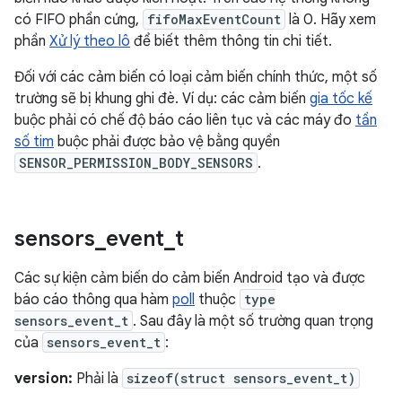
có FIFO phần cứng,
fifoMaxEventCount
là 0. Hãy xem
phần
Xử lý theo lô
để biết thêm thông tin chi tiết.
Đối với các cảm biến có loại cảm biến chính thức, một số
trường sẽ bị khung ghi đè. Ví dụ: các cảm biến
gia tốc kế
buộc phải có chế độ báo cáo liên tục và các máy đo
tần
số tim
buộc phải được bảo vệ bằng quyền
SENSOR_PERMISSION_BODY_SENSORS
.
sensors
_
event
_
t
Các sự kiện cảm biến do cảm biến Android tạo và được
báo cáo thông qua hàm
poll
thuộc
type
sensors_event_t
. Sau đây là một số trường quan trọng
của
sensors_event_t
:
version:
Phải là
sizeof(struct sensors_event_t)