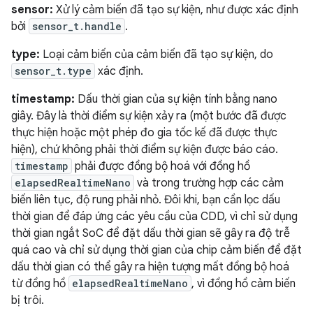
sensor:
Xử lý cảm biến đã tạo sự kiện, như được xác định
bởi
sensor_t.handle
.
type:
Loại cảm biến của cảm biến đã tạo sự kiện, do
sensor_t.type
xác định.
timestamp:
Dấu thời gian của sự kiện tính bằng nano
giây. Đây là thời điểm sự kiện xảy ra (một bước đã được
thực hiện hoặc một phép đo gia tốc kế đã được thực
hiện), chứ không phải thời điểm sự kiện được báo cáo.
timestamp
phải được đồng bộ hoá với đồng hồ
elapsedRealtimeNano
và trong trường hợp các cảm
biến liên tục, độ rung phải nhỏ. Đôi khi, bạn cần lọc dấu
thời gian để đáp ứng các yêu cầu của CDD, vì chỉ sử dụng
thời gian ngắt SoC để đặt dấu thời gian sẽ gây ra độ trễ
quá cao và chỉ sử dụng thời gian của chip cảm biến để đặt
dấu thời gian có thể gây ra hiện tượng mất đồng bộ hoá
từ đồng hồ
elapsedRealtimeNano
, vì đồng hồ cảm biến
bị trôi.