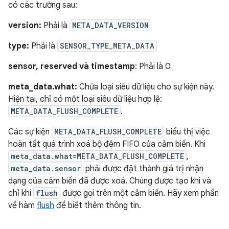
có các trường sau:
version:
Phải là
META_DATA_VERSION
type:
Phải là
SENSOR_TYPE_META_DATA
sensor, reserved và timestamp
: Phải là 0
meta_data.what:
Chứa loại siêu dữ liệu cho sự kiện này.
Hiện tại, chỉ có một loại siêu dữ liệu hợp lệ:
META_DATA_FLUSH_COMPLETE
.
Các sự kiện
META_DATA_FLUSH_COMPLETE
biểu thị việc
hoàn tất quá trình xoá bộ đệm FIFO của cảm biến. Khi
meta_data.what=META_DATA_FLUSH_COMPLETE
,
meta_data.sensor
phải được đặt thành giá trị nhận
dạng của cảm biến đã được xoá. Chúng được tạo khi và
chỉ khi
flush
được gọi trên một cảm biến. Hãy xem phần
về hàm
flush
để biết thêm thông tin.