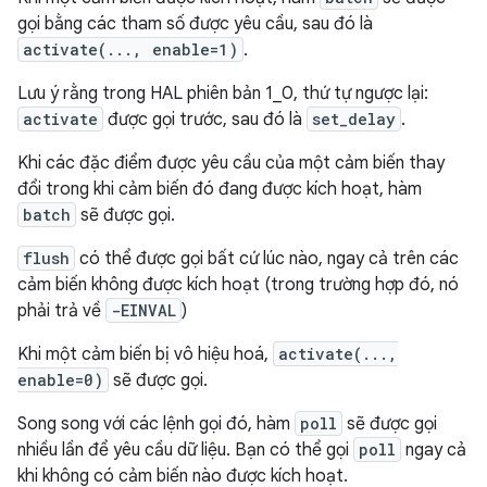
gọi bằng các tham số được yêu cầu, sau đó là
activate(..., enable=1)
.
Lưu ý rằng trong HAL phiên bản 1_0, thứ tự ngược lại:
activate
được gọi trước, sau đó là
set_delay
.
Khi các đặc điểm được yêu cầu của một cảm biến thay
đổi trong khi cảm biến đó đang được kích hoạt, hàm
batch
sẽ được gọi.
flush
có thể được gọi bất cứ lúc nào, ngay cả trên các
cảm biến không được kích hoạt (trong trường hợp đó, nó
phải trả về
-EINVAL
)
Khi một cảm biến bị vô hiệu hoá,
activate(...,
enable=0)
sẽ được gọi.
Song song với các lệnh gọi đó, hàm
poll
sẽ được gọi
nhiều lần để yêu cầu dữ liệu. Bạn có thể gọi
poll
ngay cả
khi không có cảm biến nào được kích hoạt.