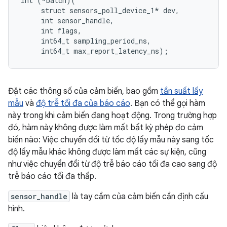
int (*batch)(

     struct sensors_poll_device_1* dev,

     int sensor_handle,

     int flags,

     int64_t sampling_period_ns,

     int64_t max_report_latency_ns);
Đặt các thông số của cảm biến, bao gồm
tần suất lấy
mẫu
và
độ trễ tối đa của báo cáo
. Bạn có thể gọi hàm
này trong khi cảm biến đang hoạt động. Trong trường hợp
đó, hàm này không được làm mất bất kỳ phép đo cảm
biến nào: Việc chuyển đổi từ tốc độ lấy mẫu này sang tốc
độ lấy mẫu khác không được làm mất các sự kiện, cũng
như việc chuyển đổi từ độ trễ báo cáo tối đa cao sang độ
trễ báo cáo tối đa thấp.
sensor_handle
là tay cầm của cảm biến cần định cấu
hình.