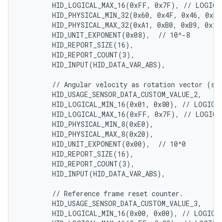
        HID_LOGICAL_MAX_16(0xFF, 0x7F), // LOGICAL
        HID_PHYSICAL_MIN_32(0x60, 0x4F, 0x46, 0xED)
        HID_PHYSICAL_MAX_32(0xA1, 0xB0, 0xB9, 0x12)
        HID_UNIT_EXPONENT(0x08),  // 10^-8

        HID_REPORT_SIZE(16),

        HID_REPORT_COUNT(3),

        HID_INPUT(HID_DATA_VAR_ABS),

        // Angular velocity as rotation vector (sca
        HID_USAGE_SENSOR_DATA_CUSTOM_VALUE_2,

        HID_LOGICAL_MIN_16(0x01, 0x80), // LOGICAL
        HID_LOGICAL_MAX_16(0xFF, 0x7F), // LOGICAL
        HID_PHYSICAL_MIN_8(0xE0),

        HID_PHYSICAL_MAX_8(0x20),

        HID_UNIT_EXPONENT(0x00),  // 10^0

        HID_REPORT_SIZE(16),

        HID_REPORT_COUNT(3),

        HID_INPUT(HID_DATA_VAR_ABS),

        // Reference frame reset counter.

        HID_USAGE_SENSOR_DATA_CUSTOM_VALUE_3,

        HID_LOGICAL_MIN_16(0x00, 0x00), // LOGICAL