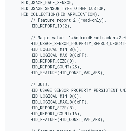
    HID_USAGE_PAGE_SENSOR,

    HID_USAGE_SENSOR_TYPE_OTHER_CUSTOM,

    HID_COLLECTION(HID_APPLICATION),

        // Feature report 2 (read-only).

        HID_REPORT_ID(2),

        // Magic value: "#AndroidHeadTracker#2.0#1
        HID_USAGE_SENSOR_PROPERTY_SENSOR_DESCRIPTI
        HID_LOGICAL_MIN_8(0),

        HID_LOGICAL_MAX_8(0xFF),

        HID_REPORT_SIZE(8),

        HID_REPORT_COUNT(25),

        HID_FEATURE(HID_CONST_VAR_ABS),

        // UUID.

        HID_USAGE_SENSOR_PROPERTY_PERSISTENT_UNIQU
        HID_LOGICAL_MIN_8(0),

        HID_LOGICAL_MAX_8(0xFF),

        HID_REPORT_SIZE(8),

        HID_REPORT_COUNT(16),

        HID_FEATURE(HID_CONST_VAR_ABS),
