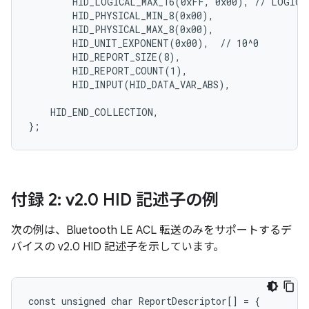
        HID_LOGICAL_MAX_16(0xFF, 0x00), // LOGICAL
        HID_PHYSICAL_MIN_8(0x00),

        HID_PHYSICAL_MAX_8(0x00),

        HID_UNIT_EXPONENT(0x00),  // 10^0

        HID_REPORT_SIZE(8),

        HID_REPORT_COUNT(1),

        HID_INPUT(HID_DATA_VAR_ABS),

    HID_END_COLLECTION,

付録 2: v2
.
0 HID 記述子の例
次の例は、Bluetooth LE ACL 転送のみをサポートするデ
バイスの v2.0 HID 記述子を示しています。
const unsigned char ReportDescriptor[] = {
