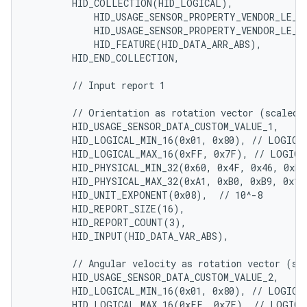
        HID_COLLECTION(HID_LOGICAL),

            HID_USAGE_SENSOR_PROPERTY_VENDOR_LE_TR
            HID_USAGE_SENSOR_PROPERTY_VENDOR_LE_TR
            HID_FEATURE(HID_DATA_ARR_ABS),

        HID_END_COLLECTION,

        // Input report 1

        // Orientation as rotation vector (scaled t
        HID_USAGE_SENSOR_DATA_CUSTOM_VALUE_1,

        HID_LOGICAL_MIN_16(0x01, 0x80), // LOGICAL
        HID_LOGICAL_MAX_16(0xFF, 0x7F), // LOGICAL
        HID_PHYSICAL_MIN_32(0x60, 0x4F, 0x46, 0xED)
        HID_PHYSICAL_MAX_32(0xA1, 0xB0, 0xB9, 0x12)
        HID_UNIT_EXPONENT(0x08),  // 10^-8

        HID_REPORT_SIZE(16),

        HID_REPORT_COUNT(3),

        HID_INPUT(HID_DATA_VAR_ABS),

        // Angular velocity as rotation vector (sca
        HID_USAGE_SENSOR_DATA_CUSTOM_VALUE_2,

        HID_LOGICAL_MIN_16(0x01, 0x80), // LOGICAL
        HID_LOGICAL_MAX_16(0xFF, 0x7F), // LOGICAL