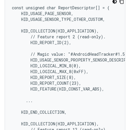
const unsigned char ReportDescriptor[] = {

    HID_USAGE_PAGE_SENSOR,

    HID_USAGE_SENSOR_TYPE_OTHER_CUSTOM,

    HID_COLLECTION(HID_APPLICATION),

        // Feature report 2 (read-only).

        HID_REPORT_ID(2),

        // Magic value: "#AndroidHeadTracker#1.5"

        HID_USAGE_SENSOR_PROPERTY_SENSOR_DESCRIPTI
        HID_LOGICAL_MIN_8(0),

        HID_LOGICAL_MAX_8(0xFF),

        HID_REPORT_SIZE(8),

        HID_REPORT_COUNT(23),

        HID_FEATURE(HID_CONST_VAR_ABS),

      ...

    HID_END_COLLECTION,

    HID_COLLECTION(HID_APPLICATION),

        // Feature report 12 (read-only).
