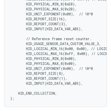
        HID_PHYSICAL_MIN_8(0xE0),

        HID_PHYSICAL_MAX_8(0x20),

        HID_UNIT_EXPONENT(0x00),  // 10^0

        HID_REPORT_SIZE(16),

        HID_REPORT_COUNT(3),

        HID_INPUT(HID_DATA_VAR_ABS),

        // Reference frame reset counter.

        HID_USAGE_SENSOR_DATA_CUSTOM_VALUE_3,

        HID_LOGICAL_MIN_16(0x00, 0x00), // LOGICAL
        HID_LOGICAL_MAX_16(0xFF, 0x00), // LOGICAL
        HID_PHYSICAL_MIN_8(0x00),

        HID_PHYSICAL_MAX_8(0x00),

        HID_UNIT_EXPONENT(0x00),  // 10^0

        HID_REPORT_SIZE(8),

        HID_REPORT_COUNT(1),

        HID_INPUT(HID_DATA_VAR_ABS),

    HID_END_COLLECTION,
