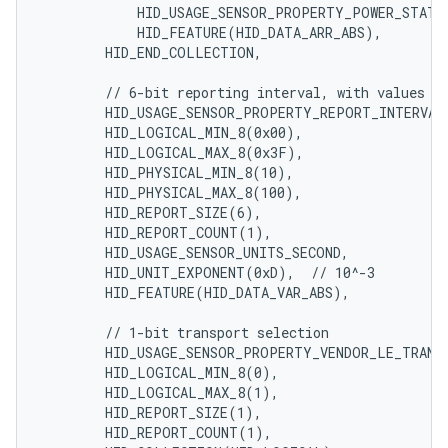
            HID_USAGE_SENSOR_PROPERTY_POWER_STATE_
            HID_FEATURE(HID_DATA_ARR_ABS),

        HID_END_COLLECTION,

        // 6-bit reporting interval, with values [0
        HID_USAGE_SENSOR_PROPERTY_REPORT_INTERVAL,
        HID_LOGICAL_MIN_8(0x00),

        HID_LOGICAL_MAX_8(0x3F),

        HID_PHYSICAL_MIN_8(10),

        HID_PHYSICAL_MAX_8(100),

        HID_REPORT_SIZE(6),

        HID_REPORT_COUNT(1),

        HID_USAGE_SENSOR_UNITS_SECOND,

        HID_UNIT_EXPONENT(0xD),  // 10^-3

        HID_FEATURE(HID_DATA_VAR_ABS),

        // 1-bit transport selection

        HID_USAGE_SENSOR_PROPERTY_VENDOR_LE_TRANSP
        HID_LOGICAL_MIN_8(0),

        HID_LOGICAL_MAX_8(1),

        HID_REPORT_SIZE(1),

        HID_REPORT_COUNT(1),
