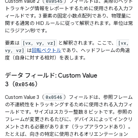
Custom Value 2（
0x0545
）フィールドは、実際のヘッド
トラッキング情報をレポートするために使用される入力フ
ィールドです。3 要素の固定小数点配列であり、物理量に
関する通常の HID ルールに従って解釈されます。単位は常
にラジアン/秒です。
要素は
[vx, vy, vz]
と解釈されます。ここで、
[vx,
vy, vz]
は
回転ベクトル
であり、ヘッドフレームの角速
度（自身に対する相対）を表します。
データ フィールド: Custom Value
3（
0x0546
）
Custom Value 3（
0x0546
）フィールドは、参照フレーム
の不連続性をトラッキングするために使用される入力フィ
ールドです。サイズはスカラー整数 8 ビットです。参照の
フレームが変更されるたびに、デバイスによってインクリ
メントされる必要があります（ラップアラウンドあり）。
たとえば、向きの特定に使用されるオリエンテーション