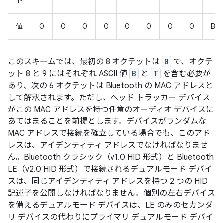
ト
値
0
0
0
0
0
0
0
0
B
このスキームでは、最初の 8 オクテットは
0
で、オクテ
ット 8 と 9 にはそれぞれ ASCII 値
B
と
T
を含む必要が
あり、次の 6 オクテットは Bluetooth の MAC アドレスと
して解釈されます。ただし、ヘッド トラッカー デバイス
がこの MAC アドレスを持つ任意のオーディオ デバイスに
あてはまることを前提とします。デバイスがランダムな
MAC アドレスで接続を確立している場合でも、このアド
レスは、アイデンティティ アドレスでなければなりませ
ん。Bluetooth クラシック（v1.0 HID 形式）と Bluetooth
LE（v2.0 HID 形式）で接続されるデュアルモード デバイ
スは、同じアイデンティティ アドレスを持つ 2 つの HID
記述子を公開しなければなりません。個別の左右デバイス
を備えるデュアルモード デバイスは、LE のみのセカンダ
リ デバイスの代わりにプライマリ デュアルモード デバイ