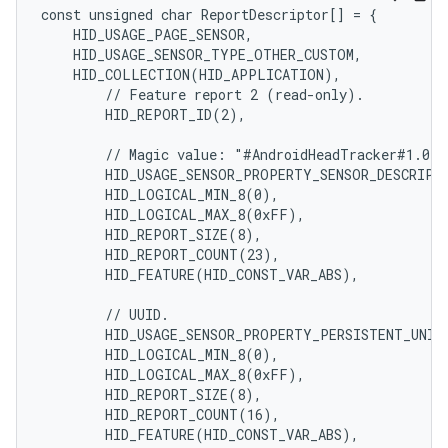
const unsigned char ReportDescriptor[] = {

    HID_USAGE_PAGE_SENSOR,

    HID_USAGE_SENSOR_TYPE_OTHER_CUSTOM,

    HID_COLLECTION(HID_APPLICATION),

        // Feature report 2 (read-only).

        HID_REPORT_ID(2),

        // Magic value: "#AndroidHeadTracker#1.0"

        HID_USAGE_SENSOR_PROPERTY_SENSOR_DESCRIPTI
        HID_LOGICAL_MIN_8(0),

        HID_LOGICAL_MAX_8(0xFF),

        HID_REPORT_SIZE(8),

        HID_REPORT_COUNT(23),

        HID_FEATURE(HID_CONST_VAR_ABS),

        // UUID.

        HID_USAGE_SENSOR_PROPERTY_PERSISTENT_UNIQU
        HID_LOGICAL_MIN_8(0),

        HID_LOGICAL_MAX_8(0xFF),

        HID_REPORT_SIZE(8),

        HID_REPORT_COUNT(16),

        HID_FEATURE(HID_CONST_VAR_ABS),
