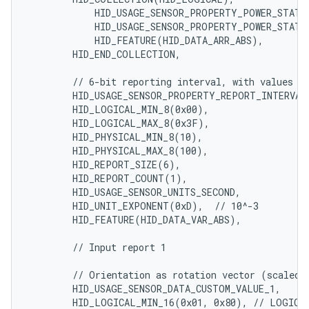
            HID_USAGE_SENSOR_PROPERTY_POWER_STATE_
            HID_USAGE_SENSOR_PROPERTY_POWER_STATE_
            HID_FEATURE(HID_DATA_ARR_ABS),

        HID_END_COLLECTION,

        // 6-bit reporting interval, with values [0
        HID_USAGE_SENSOR_PROPERTY_REPORT_INTERVAL,
        HID_LOGICAL_MIN_8(0x00),

        HID_LOGICAL_MAX_8(0x3F),

        HID_PHYSICAL_MIN_8(10),

        HID_PHYSICAL_MAX_8(100),

        HID_REPORT_SIZE(6),

        HID_REPORT_COUNT(1),

        HID_USAGE_SENSOR_UNITS_SECOND,

        HID_UNIT_EXPONENT(0xD),  // 10^-3

        HID_FEATURE(HID_DATA_VAR_ABS),

        // Input report 1

        // Orientation as rotation vector (scaled t
        HID_USAGE_SENSOR_DATA_CUSTOM_VALUE_1,

        HID_LOGICAL_MIN_16(0x01, 0x80), // LOGICAL