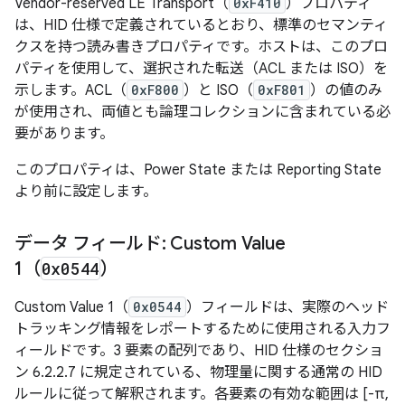
Vendor-reserved LE Transport（
0xF410
）プロパティ
は、HID 仕様で定義されているとおり、標準のセマンティ
クスを持つ読み書きプロパティです。ホストは、このプロ
パティを使用して、選択された転送（ACL または ISO）を
示します。ACL（
0xF800
）と ISO（
0xF801
）の値のみ
が使用され、両値とも論理コレクションに含まれている必
要があります。
このプロパティは、Power State または Reporting State
より前に設定します。
データ フィールド: Custom Value
1（
0x0544
）
Custom Value 1（
0x0544
）フィールドは、実際のヘッド
トラッキング情報をレポートするために使用される入力フ
ィールドです。3 要素の配列であり、HID 仕様のセクショ
ン 6.2.2.7 に規定されている、物理量に関する通常の HID
ルールに従って解釈されます。各要素の有効な範囲は [-π,