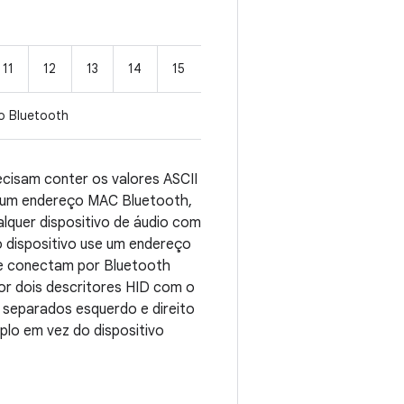
11
12
13
14
15
 Bluetooth
ecisam conter os valores ASCII
o um endereço MAC Bluetooth,
lquer dispositivo de áudio com
 dispositivo use um endereço
se conectam por Bluetooth
or dois descritores HID com o
 separados esquerdo e direito
plo em vez do dispositivo