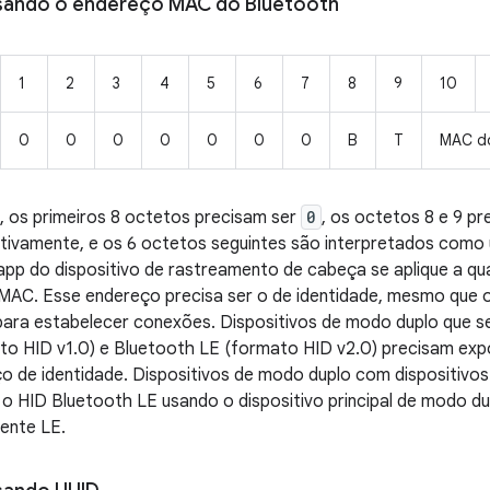
sando o endereço MAC do Bluetooth
1
2
3
4
5
6
7
8
9
10
0
0
0
0
0
0
0
B
T
MAC do
 os primeiros 8 octetos precisam ser
0
, os octetos 8 e 9 pr
ctivamente, e os 6 octetos seguintes são interpretados com
pp do dispositivo de rastreamento de cabeça se aplique a qua
MAC. Esse endereço precisa ser o de identidade, mesmo que o
para estabelecer conexões. Dispositivos de modo duplo que 
to HID v1.0) e Bluetooth LE (formato HID v2.0) precisam exp
 de identidade. Dispositivos de modo duplo com dispositivos
o HID Bluetooth LE usando o dispositivo principal de modo du
ente LE.