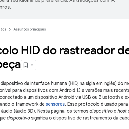
ara seu idioma de preferência. As traduções com IA
rros.
tos
Assuntos principais
olo HID do rastreador d
beça
dispositivo de interface humana (HID, na sigla em inglês) do 
ponível para dispositivos com Android 13 e versões mais recent
 conectado a um dispositivo Android via USB ou Bluetooth e 
sando o framework de
sensores
. Esse protocolo é usado para
e áudio (áudio 3D). Nesta página, os termos
dispositivo
e
host
s
que
dispositivo
significa o dispositivo de rastreamento da ca