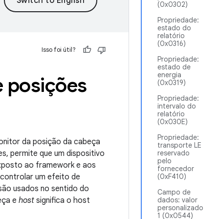
(0x0302)
Propriedade:
estado do
relatório
(0x0316)
Isso foi útil?
Propriedade:
estado de
energia
e posições
(0x0319)
Propriedade:
intervalo do
relatório
(0x030E)
Propriedade:
monitor da posição da cabeça
transporte LE
es, permite que um dispositivo
reservado
pelo
exposto ao framework e aos
fornecedor
 controlar um efeito de
(0xF410)
ão usados no sentido do
Campo de
beça e
host
significa o host
dados: valor
personalizado
1 (0x0544)