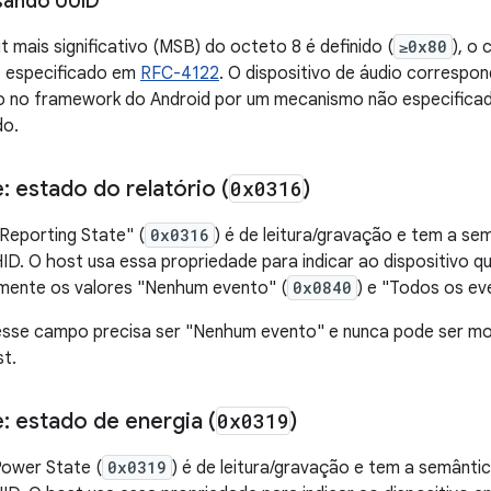
sando UUID
t mais significativo (MSB) do octeto 8 é definido (
≥0x80
), o
 especificado em
RFC-4122
. O dispositivo de áudio corresp
o no framework do Android por um mecanismo não especificado
do.
 estado do relatório (
0x0316
)
Reporting State" (
0x0316
) é de leitura/gravação e tem a se
ID. O host usa essa propriedade para indicar ao dispositivo 
mente os valores "Nenhum evento" (
0x0840
) e "Todos os ev
 desse campo precisa ser "Nenhum evento" e nunca pode ser mod
t.
: estado de energia (
0x0319
)
Power State (
0x0319
) é de leitura/gravação e tem a semânti