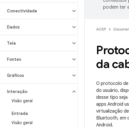
conteúdos p
podem ter e
Conectividade
Dados
AOSP
Documen
Tela
Protoc
Fontes
da ca
Gráficos
O protocolo de 
do usuário, dis
Interação
desse tipo seja
Visão geral
apps Android u
virtualização d
Entrada
Bluetooth, em 
Visão geral
Android.