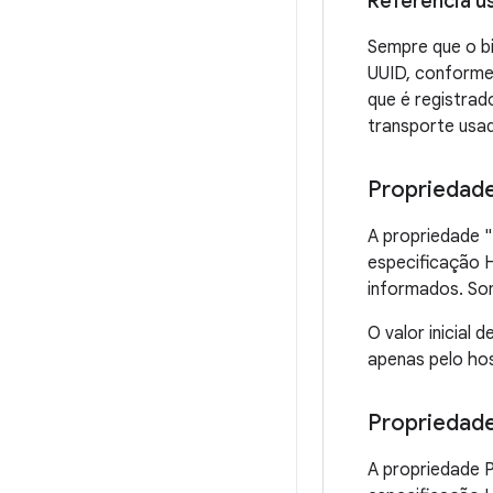
Referência u
Sempre que o bi
UUID, conforme
que é registrad
transporte usa
Propriedade:
A propriedade "
especificação H
informados. So
O valor inicial
apenas pelo hos
Propriedade
A propriedade 