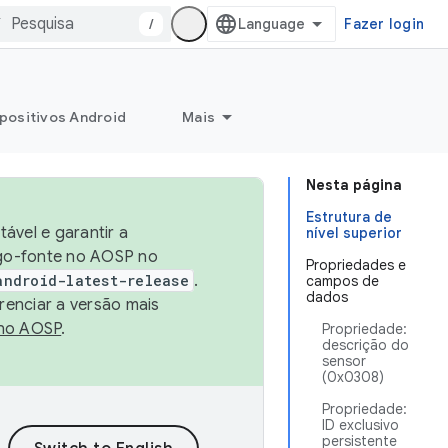
/
Fazer login
positivos Android
Mais
Nesta página
Estrutura de
ável e garantir a
nível superior
igo-fonte no AOSP no
Propriedades e
android-latest-release
.
campos de
dados
renciar a versão mais
no AOSP
.
Propriedade:
descrição do
sensor
(0x0308)
Propriedade:
ID exclusivo
persistente