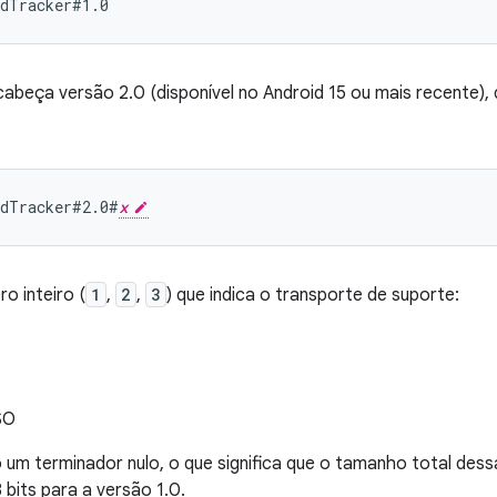
abeça versão 2.0 (disponível no Android 15 ou mais recente), q
adTracker#2.0#
x
o inteiro (
1
,
2
,
3
) que indica o transporte de suporte:
SO
um terminador nulo, o que significa que o tamanho total dess
 bits para a versão 1.0.