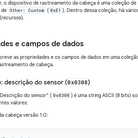
or, o dispositivo de rastreamento da cabeça é uma coleção d
o de
Other: Custom
(
0xE1
). Dentro dessa coleção, há vári
(
recursos
).
ades e campos de dados
creve as propriedades e os campos de dados em uma coleção 
 rastreamento de cabeça.
: descrição do sensor (
0x0308
)
Descrição do sensor" (
0x0308
) é uma string ASCII (8 bits) s
ntes valores:
a cabeça versão 1.0: