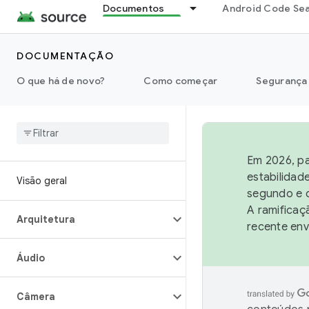
Documentos
Android Code Se
DOCUMENTAÇÃO
O que há de novo?
Como começar
Segurança
Em 2026, pa
estabilidad
Visão geral
segundo e q
A ramificaç
Arquitetura
recente env
Áudio
Câmera