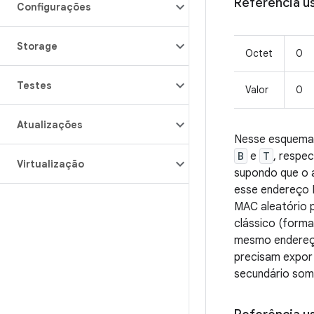
Referência u
Configurações
Storage
Octet
0
Testes
Valor
0
Atualizações
Nesse esquema,
B
e
T
, respe
Virtualização
supondo que o a
esse endereço 
MAC aleatório 
clássico (forma
mesmo endereço
precisam expor 
secundário som