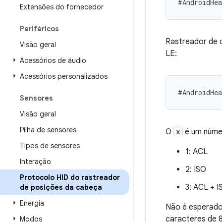
Extensões do fornecedor
Periféricos
Rastreador de c
Visão geral
LE:
Acessórios de áudio
Acessórios personalizados
#AndroidHe
Sensores
Visão geral
Pilha de sensores
O
x
é um númer
Tipos de sensores
1: ACL
Interação
2: ISO
Protocolo HID do rastreador
3: ACL + I
de posições da cabeça
Energia
Não é esperado 
caracteres de 8
Modos