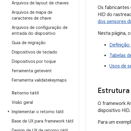
Arquivos de layout de chaves
Os fabricantes 
Arquivos de mapa de
HID do rastrea
caracteres de chave
dos sensores d
Arquivos de configuração de
Nesta página, c
entrada do dispositivo
Guia de migração
Definição 
Dispositivos de teclado
Tabelas d
Dispositivos por toque
Usos de s
ferramenta getevent
Ferramenta validatekeymaps
Estrutura
Retorno tátil
Visão geral
O framework And
dispositivo HID.
Implementar o retorno tátil
Base de UX para framework tátil
Para um exempl
Design de UX de retorno tátil