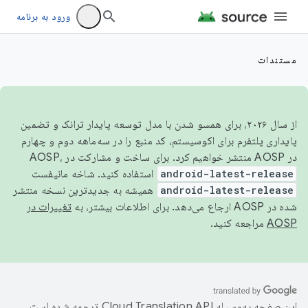
ورود به برنامه
مستندات
از سال ۲۰۲۶، برای همسو شدن با مدل توسعه پایدار ترانک و تضمین
پایداری پلتفرم برای اکوسیستم، کد منبع را در سه‌ماهه دوم و چهارم
در AOSP منتشر خواهیم کرد. برای ساخت و مشارکت در AOSP،
android-latest-release
استفاده کنید. شاخه مانیفست
android-latest-release
همیشه به جدیدترین نسخه منتشر
شده در AOSP ارجاع می‌دهد. برای اطلاعات بیشتر، به
تغییرات در
AOSP
مراجعه کنید.
این صفحه به‌وسیله
ترجمه شده است.