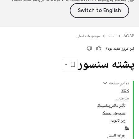
AOSP
اسناد
موضوعات اصلی
این مرور مفید بود؟
پشته سنسور
در این صفحه
SDK
چارچوب
تأثیر مالتی‌پلکسینگ
همجوشی حسگر
زیر کاپوت
هال
چرخه انتشار