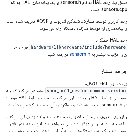
شامل یک رابط HAL به نام sensors.h و یک پیاده‌سازی HAL به نام
sensors.cpp است.
رابط کاربری توسط مشارکت‌کنندگان اندروید و AOSP تعریف شده است
و پیاده‌سازی آن توسط سازنده دستگاه ارائه می‌شود.
رابط HAL حسگر در
hardware/libhardware/include/hardware
قرار دارد.
برای جزئیات بیشتر به
sensors.h
مراجعه کنید.
چرخه انتشار
پیاده‌سازی HAL با تنظیم
your_poll_device.common.version
مشخص می‌کند که چه
نسخه‌ای از رابط HAL را پیاده‌سازی می‌کند. نسخه‌های رابط HAL موجود
در sensors.h تعریف شده‌اند و عملکرد به آن نسخه‌ها گره خورده است.
چارچوب اندروید در حال حاضر از نسخه‌های ۱.۰ و ۱.۳ پشتیبانی می‌کند،
اما نسخه ۱.۰ به زودی دیگر پشتیبانی نخواهد شد. این مستندات، رفتار
نسخه ۱.۳ را که همه دستگاه‌ها باید به آن ارتقا دهند، شرح می‌دهد. برای