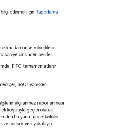
bilgi edinmek için
Raporlama
zılmadan önce etkinliklerin
osaniye cinsinden belirler.
durumda, FIFO tamamen atlanır
vmeölçer, SoC uyanıkken
lgılanır algılanmaz raporlanması
k koşuluyla geçici olarak
lemden bu yana tüm etkinlikler
ır ve sensör veri yakalayıp