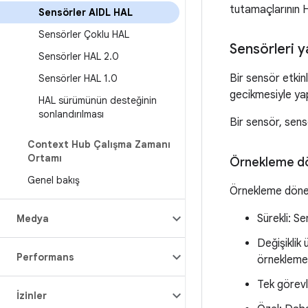
tutamaçlarının 
Sensörler AIDL HAL
Sensörler Çoklu HAL
Sensörleri y
Sensörler HAL 2
.
0
Bir sensör etki
Sensörler HAL 1
.
0
gecikmesiyle yapı
HAL sürümünün desteğinin
sonlandırılması
Bir sensör, sen
Context Hub Çalışma Zamanı
Ortamı
Örnekleme d
Genel bakış
Örnekleme dönemi
Sürekli: Se
Medya
Değişiklik
Performans
örnekleme 
Tek görevl
İzinler