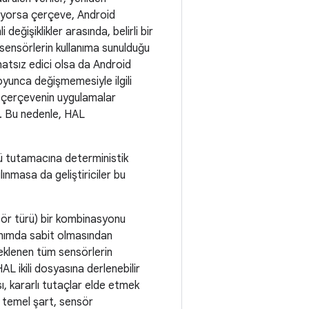
diyorsa çerçeve, Android
eğişiklikler arasında, belirli bir
 sensörlerin kullanıma sunulduğu
ahatsız edici olsa da Android
oyunca değişmemesiyle ilgili
m, çerçevenin uygulamalar
r. Bu nedenle, HAL
örü tutamacına deterministik
ınmasa da geliştiriciler bu
nsör türü) bir kombinasyonu
nanımda sabit olmasından
klenen tüm sensörlerin
AL ikili dosyasına derlenebilir
, kararlı tutaçlar elde etmek
da temel şart, sensör