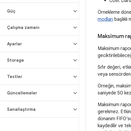
Özel: Daha 
Güç
Örnekleme dönem
modları
başlıklı 
Çalışma zamanı
Maksimum ra
Ayarlar
Maksimum raporl
geciktirilebilec
Storage
Sıfır değeri, et
veya sensörden b
Testler
Örneğin, maksimu
saniyede 50 kez k
Güncellemeler
Maksimum raporla
Sanallaştırma
gerekmez. Etkin
donanım FIFO'sun
kaydedilir ve te