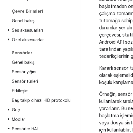
başlatmadan önce
Çevre Birimleri
çalışma zamanının
tutamağa sahip b
Genel bakış
durumlar yer alı
Ses aksesuarları
çerçevesi, stati
Özel aksesuarlar
Android API sözl
tarafından yapıl
Sensörler
tedarikçilerinin 
Genel bakış
Kararlı sensör t
Sensör yığını
olarak eşlemelid
Sensör türleri
koşulu karşılamak
Etkileşim
Örneğin, sensör 
Baş takip cihazı HID protokolü
kullanılarak sır
yararlanır. Bu n
Güç
başlatma işlemin
Modlar
veya dosya siste
Sensörler HAL
için kullanılabil