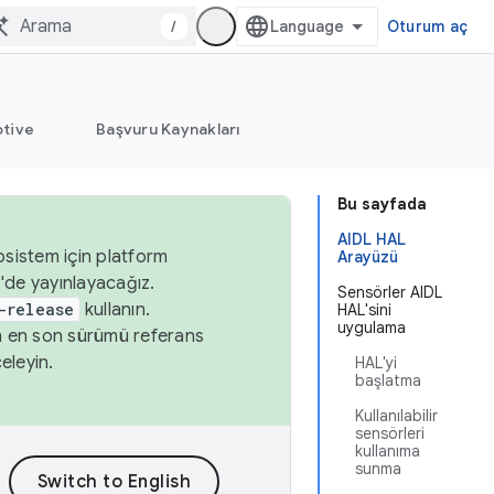
/
Oturum aç
tive
Başvuru Kaynakları
Bu sayfada
AIDL HAL
osistem için platform
Arayüzü
'de yayınlayacağız.
Sensörler AIDL
-release
kullanın.
HAL'sini
uygulama
n en son sürümü referans
eleyin.
HAL'yi
başlatma
Kullanılabilir
sensörleri
kullanıma
sunma