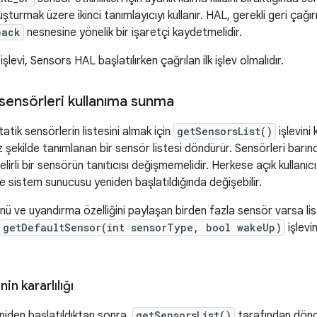
urmak üzere ikinci tanımlayıcıyı kullanır. HAL, gerekli geri çağırm
back
nesnesine yönelik bir işaretçi kaydetmelidir.
işlevi, Sensors HAL başlatılırken çağrılan ilk işlev olmalıdır.
ir sensörleri kullanıma sunma
atik sensörlerin listesini almak için
getSensorsList()
işlevini 
z şekilde tanımlanan bir sensör listesi döndürür. Sensörleri barın
elirli bir sensörün tanıtıcısı değişmemelidir. Herkese açık kullanıc
ve sistem sunucusu yeniden başlatıldığında değişebilir.
nü ve uyandırma özelliğini paylaşan birden fazla sensör varsa li
getDefaultSensor(int sensorType, bool wakeUp)
işlevi
in kararlılığı
iden başlatıldıktan sonra,
getSensorsList()
tarafından döndü