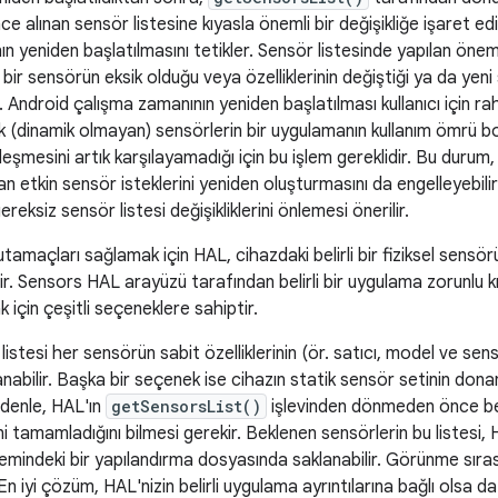
 alınan sensör listesine kıyasla önemli bir değişikliğe işaret e
 yeniden başlatılmasını tetikler. Sensör listesinde yapılan önemli d
ir sensörün eksik olduğu veya özelliklerinin değiştiği ya da yeni
r. Android çalışma zamanının yeniden başlatılması kullanıcı için r
k (dinamik olmayan) sensörlerin bir uygulamanın kullanım ömrü b
eşmesini artık karşılayamadığı için bu işlem gereklidir. Bu duru
an etkin sensör isteklerini yeniden oluşturmasını da engelleyebili
gereksiz sensör listesi değişikliklerini önlemesi önerilir.
utamaçları sağlamak için HAL, cihazdaki belirli bir fiziksel sens
ir. Sensors HAL arayüzü tarafından belirli bir uygulama zorunlu kıl
 için çeşitli seçeneklere sahiptir.
listesi her sensörün sabit özelliklerinin (ör. satıcı, model ve se
alanabilir. Başka bir seçenek ise cihazın statik sensör setinin do
edenle, HAL'ın
getSensorsList()
işlevinden dönmeden önce be
i tamamladığını bilmesi gerekir. Beklenen sensörlerin bu listesi, H
mindeki bir yapılandırma dosyasında saklanabilir. Görünme sırası
ir. En iyi çözüm, HAL'nizin belirli uygulama ayrıntılarına bağlı olsa 