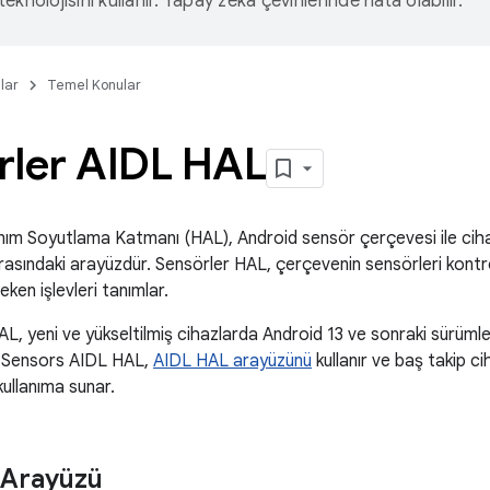
eknolojisini kullanır. Yapay zeka çevirilerinde hata olabilir.
lar
Temel Konular
rler AIDL HAL
ım Soyutlama Katmanı (HAL), Android sensör çerçevesi ile cihaz
rasındaki arayüzdür. Sensörler HAL, çerçevenin sensörleri kontr
ken işlevleri tanımlar.
, yeni ve yükseltilmiş cihazlarda Android 13 ve sonraki sürümlerd
an Sensors AIDL HAL,
AIDL HAL arayüzünü
kullanır ve baş takip cih
kullanıma sunar.
 Arayüzü