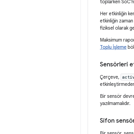
toplarken SoC'n
Her etkinliğin ke
etkinliğin zaman
fiziksel olarak g
Maksimum raporla
Toplu İşleme
böl
Sensörleri e
Çerçeve,
acti
etkinleştirmed
Bir sensör devre
yazılmamalıdır.
Sifon sensör
Bir sensör, sens