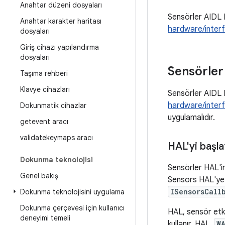
Anahtar düzeni dosyaları
Sensörler AIDL H
Anahtar karakter haritası
hardware/interf
dosyaları
Giriş cihazı yapılandırma
dosyaları
Sensörler
Taşıma rehberi
Klavye cihazları
Sensörler AIDL 
hardware/interf
Dokunmatik cihazlar
uygulamalıdır.
getevent aracı
validatekeymaps aracı
HAL'yi başl
Dokunma teknolojisi
Sensörler HAL'in
Genel bakış
Sensors HAL'ye
ISensorsCall
Dokunma teknolojisini uygulama
Dokunma çerçevesi için kullanıcı
HAL, sensör etki
deneyimi temeli
kullanır. HAL,
W