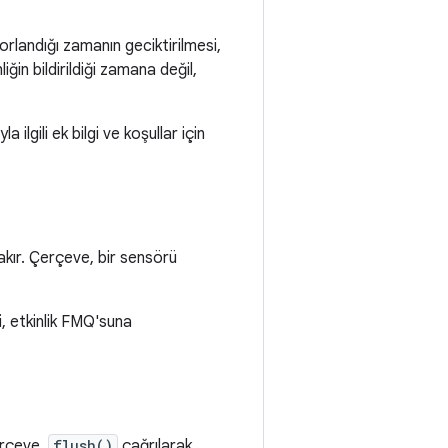
aporlandığı zamanın geciktirilmesi,
in bildirildiği zamana değil,
lgili ek bilgi ve koşullar için
ırakır. Çerçeve, bir sensörü
i, etkinlik FMQ'suna
erçeve,
flush()
çağrılarak