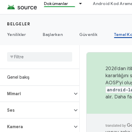
Dokümanlar
Android Kod Arama
BELGELER
Yenilikler
Başlarken
Güvenlik
Temel Ko
2026'dan iti
kararlılığı
Genel bakış
AOSP'yi olu
android-l
Mimari
alır. Daha fa
Ses
Kamera