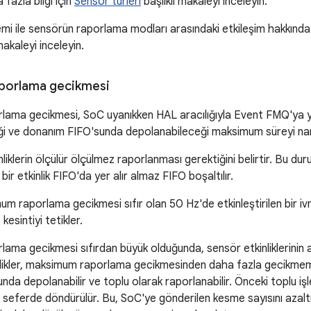
fazla bilgi için
Sensör türleri
başlıklı makaleyi inceleyin.
i ile sensörün raporlama modları arasındaki etkileşim hakkında 
makaleyi inceleyin.
porlama gecikmesi
ama gecikmesi, SoC uyanıkken HAL aracılığıyla Event FMQ'ya ya
eği ve donanım FIFO'sunda depolanabileceği maksimum süreyi nan
kinliklerin ölçülür ölçülmez raporlanması gerektiğini belirtir. Bu 
ir etkinlik FIFO'da yer alır almaz FIFO boşaltılır.
m raporlama gecikmesi sıfır olan 50 Hz'de etkinleştirilen bir i
esintiyi tetikler.
ma gecikmesi sıfırdan büyük olduğunda, sensör etkinliklerinin a
likler, maksimum raporlama gecikmesinden daha fazla gecikmeme
da depolanabilir ve toplu olarak raporlanabilir. Önceki toplu iş
k seferde döndürülür. Bu, SoC'ye gönderilen kesme sayısını azalt