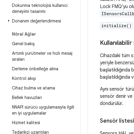
Dokunma teknolojisi kullanıcı
Lock FMQ'yu oluşt
deneyimi tasarımı
ISensorsCall
Donanım değerlendirmesi
initialize()
Nöral Ağlar
Kullanılabil
Genel bakış
Artımlı yürütmeler ve hızlı mesaj
Cihazdaki tüm st
sıraları
yeriyle benzersi
Derleme önbelleğe alma
başlatıldığında b
başlatıldığında 
Kontrol akışı
Cihaz bulma ve atama
Aynı sensör türü
sensör denir ve
Bellek havuzları
döndürülür.
NNAPI sürücü uygulamasıyla ilgili
en iyi uygulamalar
Sensör listesin
Hizmet kalitesi
Tedarikçi uzantıları
Sensors HAL yen