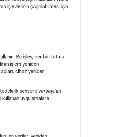
a işlevlerinin çağrılabilmesi için
kullanın. Bu işlev, her biri tutma
dıran işlem yeniden
ı adları, cihaz yeniden
stedeki ilk sensöre
varsayılan
ni kullanan uygulamalara
rülen veriler, yeniden