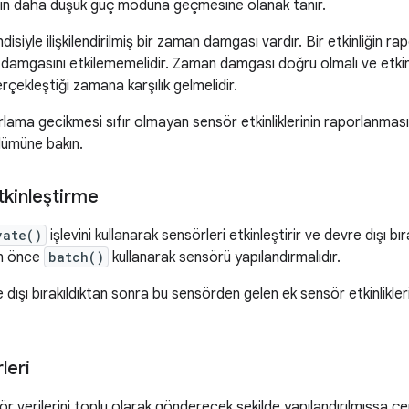
in daha düşük güç moduna geçmesine olanak tanır.
ndisiyle ilişkilendirilmiş bir zaman damgası vardır. Bir etkinliğin r
 damgasını etkilememelidir. Zaman damgası doğru olmalı ve etkinliğ
erçekleştiği zamana karşılık gelmelidir.
ma gecikmesi sıfır olmayan sensör etkinliklerinin raporlanmasıyla i
ümüne bakın.
tkinleştirme
vate()
işlevini kullanarak sensörleri etkinleştirir ve devre dışı b
en önce
batch()
kullanarak sensörü yapılandırmalıdır.
 dışı bırakıldıktan sonra bu sensörden gelen ek sensör etkinlikler
leri
ör verilerini toplu olarak gönderecek şekilde yapılandırılmışsa ç