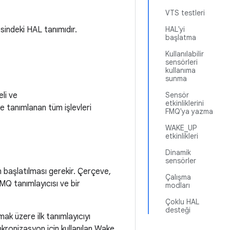
VTS testleri
indeki HAL tanımıdır.
HAL'yi
başlatma
Kullanılabilir
sensörleri
kullanıma
sunma
li ve
Sensör
etkinliklerini
e tanımlanan tüm işlevleri
FMQ'ya yazma
WAKE_UP
etkinlikleri
Dinamik
sensörler
n başlatılması gerekir. Çerçeve,
Çalışma
 FMQ tanımlayıcısı ve bir
modları
Çoklu HAL
desteği
ak üzere ilk tanımlayıcıyı
senkronizasyon için kullanılan Wake