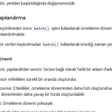
HAL yeniden başlatıldığında değişmemesidir.
apılandırma
nleştirilmeden önce
batch()
işlevi kullanılarak örnekleme dön
landırılmalıdır.
sör verileri kaybolmadan
batch()
kullanılarak istediği zaman yen
önemi
, yapılandırılan sensör türüne bağlı olarak farklı bir anlam ifad
nsör etkinlikleri sürekli bir oranda oluşturulur.
 üzerine: Etkinlikler, örnekleme döneminden daha hızlı oluşturul
döneminden daha yavaş bir hızda oluşturulabilir.
i: Örnekleme dönemi yoksayılır.