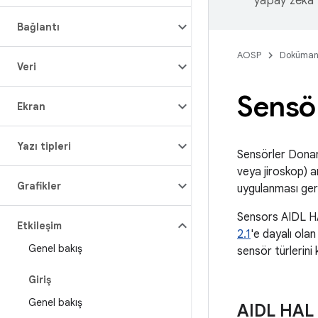
yapay zeka t
Bağlantı
AOSP
Doküman
Veri
Sensö
Ekran
Yazı tipleri
Sensörler Donan
veya jiroskop) a
Grafikler
uygulanması gere
Sensors AIDL HAL
Etkileşim
2.1
'e dayalı ol
Genel bakış
sensör türlerini 
Giriş
Genel bakış
AIDL HAL