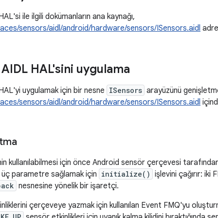
AL'si ile ilgili dokümanların ana kaynağı,
aces/sensors/aidl/android/hardware/sensors/ISensors.aidl
adres
 AIDL HAL'sini uygulama
HAL'yi uygulamak için bir nesne
ISensors
arayüzünü genişletme
aces/sensors/aidl/android/hardware/sensors/ISensors.aidl
içind
atma
in kullanılabilmesi için önce Android sensör çerçevesi tarafında
 üç parametre sağlamak için
initialize()
işlevini çağırır: iki
back
nesnesine yönelik bir işaretçi.
nliklerini çerçeveye yazmak için kullanılan Event FMQ'yu oluşturm
AKE_UP
sensör etkinlikleri için uyanık kalma kilidini bıraktığında 