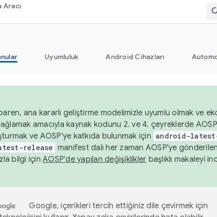
 Aracı
nular
Uyumluluk
Android Cihazları
Automo
baren, ana kararlı geliştirme modelimizle uyumlu olmak ve ek
nı sağlamak amacıyla kaynak kodunu 2. ve 4. çeyreklerde AOSP
şturmak ve AOSP'ye katkıda bulunmak için
android-latest
atest-release
manifest dalı her zaman AOSP'ye gönderile
zla bilgi için
AOSP'de yapılan değişiklikler
başlıklı makaleyi inc
Google, içerikleri tercih ettiğiniz dile çevirmek için