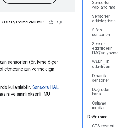
Sensörleri
yapılandırma
Sensörleri
etkinleştirme
Bu size yardımcı oldu mu?
Sifon
sensörleri
Sensör
etkinliklerini
FMQ'ya yazma
ın sensörleri (ör. ivme ölçer
WAKE_UP
etkinlikleri
ol etmesine izin vermek için
Dinamik
sensörler
e kullanılabilir.
Sensors HAL
Doğrudan
azını ve sınırlı eksenli IMU
kanal
Çalışma
modları
Doğrulama
CTS testleri