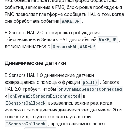
HAL больше не знает, когда платформа обработала
события, записанные в FMQ, блокировка пробуждения
FMQ позволяет платформе сообщать HAL о том, когда
она обработала события
WAKE_UP
.
В Sensors HAL 2.0 блокировка пробуждения,
обеспечиваемая Sensors HAL для событий
WAKE_UP
,
должна начинаться с
SensorsHAL_WAKEUP
.
Динамические датчики
В Sensors HAL 1.0 динамические датчики
возвращались с помощью функции
poll()
. Sensors
HAL 2.0 требует, чтобы
onDynamicSensorsConnected
и
onDynamicSensorsDisconnected
в
ISensorsCallback
вызывались всякий раз, когда
изменяются соединения динамических датчиков. Эти
коллбэки доступны как часть указателя
ISensorsCallback
, предоставляемого через