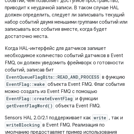
событий, чем позволяет доступное пространство,
приводит к неудачной записи. В таком случае HAL
должен определить, следует ли записывать текущий
набор событий двумя меньшими группами событий или
записывать все события вместе, когда будет
достаточно места.
Когда HAL-интерфейс для датчиков запишет
необходимое количество событий датчиков в Event
FMQ, он должен уведомить фреймворк о готовности
событий, записав бит
EventQueueFlagBits::READ_AND_PROCESS
в функцию
EventFlag::wake
объекта Event FMQ. Флаг события
можно создать из Event FMQ с помощью
EventFlag::createEventFlag
и функции
getEventFlagWord()
объекта Event FMQ.
Sensors HAL 2.0/2.1 поддерживает как
write
, так и
writeBlocking
в Event FMQ. Реализация по
умолчанию предоставляет пример использования