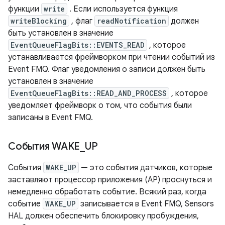
функции
write
. Если используется функция
writeBlocking
, флаг
readNotification
должен
быть установлен в значение
EventQueueFlagBits::EVENTS_READ
, которое
устанавливается фреймворком при чтении событий из
Event FMQ. Флаг уведомления о записи должен быть
установлен в значение
EventQueueFlagBits::READ_AND_PROCESS
, которое
уведомляет фреймворк о том, что события были
записаны в Event FMQ.
События WAKE
_
UP
События
WAKE_UP
— это события датчиков, которые
заставляют процессор приложения (AP) проснуться и
немедленно обработать событие. Всякий раз, когда
событие
WAKE_UP
записывается в Event FMQ, Sensors
HAL должен обеспечить блокировку пробуждения,