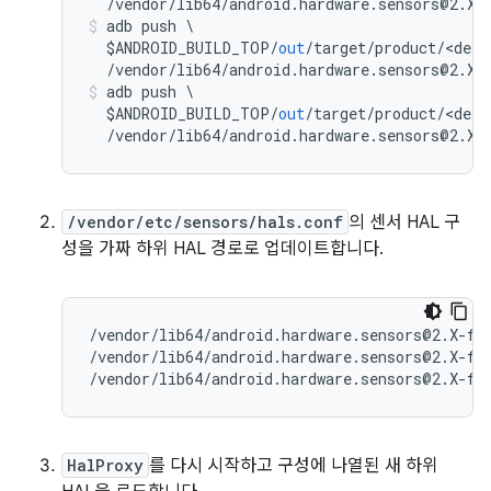
/
vendor
/
lib64
/
android
.
hardware
.
sensors@2
.
X
-
adb push 
\
  $ANDROID_BUILD_TOP
/
out
/
target
/
product
/<
devi
/
vendor
/
lib64
/
android
.
hardware
.
sensors@2
.
X
-
adb push 
\
  $ANDROID_BUILD_TOP
/
out
/
target
/
product
/<
devi
/
vendor
/
lib64
/
android
.
hardware
.
sensors@2
.
X
-
/vendor/etc/sensors/hals.conf
의 센서 HAL 구
성을 가짜 하위 HAL 경로로 업데이트합니다.
/
vendor
/
lib64
/
android
.
hardware
.
sensors@2
.
X
-
fa
/
vendor
/
lib64
/
android
.
hardware
.
sensors@2
.
X
-
fa
/
vendor
/
lib64
/
android
.
hardware
.
sensors@2
.
X
-
fa
HalProxy
를 다시 시작하고 구성에 나열된 새 하위