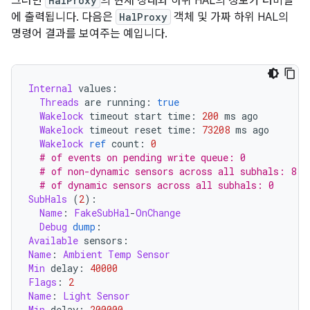
그러면
HalProxy
의 현재 상태와 하위 HAL의 정보가 터미널
에 출력됩니다. 다음은
HalProxy
객체 및 가짜 하위 HAL의
명령어 결과를 보여주는 예입니다.
Internal
 values
:
Threads
 are running
:
true
Wakelock
 timeout start time
:
200
 ms ago
Wakelock
 timeout reset time
:
73208
 ms ago
Wakelock
ref
 count
:
0
# of events on pending write queue: 0
# of non-dynamic sensors across all subhals: 8
# of dynamic sensors across all subhals: 0
SubHals
(
2
):
Name
:
FakeSubHal
-
OnChange
Debug
dump
:
Available
 sensors
:
Name
:
Ambient
Temp
Sensor
Min
 delay
:
40000
Flags
:
2
Name
:
Light
Sensor
Min
 delay
:
200000