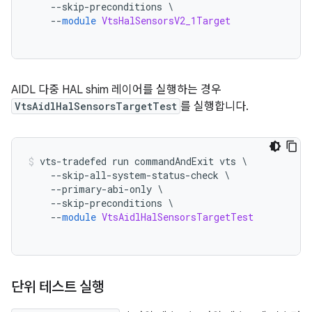
--
skip
-
preconditions 
\
--
module
VtsHalSensorsV2_1Target
AIDL 다중 HAL shim 레이어를 실행하는 경우
VtsAidlHalSensorsTargetTest
를 실행합니다.
vts
-
tradefed run commandAndExit vts 
\
--
skip
-
all
-
system
-
status
-
check 
\
--
primary
-
abi
-
only 
\
--
skip
-
preconditions 
\
--
module
VtsAidlHalSensorsTargetTest
단위 테스트 실행