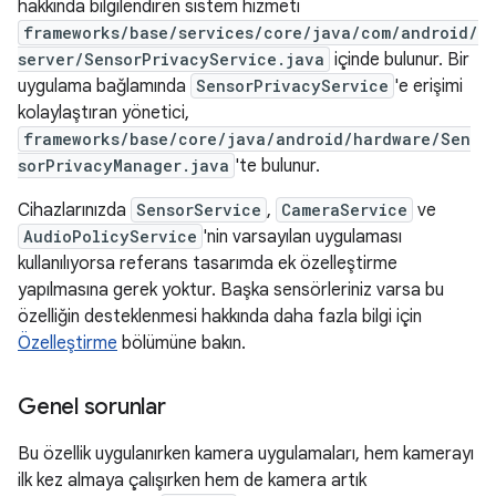
hakkında bilgilendiren sistem hizmeti
frameworks/base/services/core/java/com/android/
server/SensorPrivacyService.java
içinde bulunur. Bir
uygulama bağlamında
SensorPrivacyService
'e erişimi
kolaylaştıran yönetici,
frameworks/base/core/java/android/hardware/Sen
sorPrivacyManager.java
'te bulunur.
Cihazlarınızda
SensorService
,
CameraService
ve
AudioPolicyService
'nin varsayılan uygulaması
kullanılıyorsa referans tasarımda ek özelleştirme
yapılmasına gerek yoktur. Başka sensörleriniz varsa bu
özelliğin desteklenmesi hakkında daha fazla bilgi için
Özelleştirme
bölümüne bakın.
Genel sorunlar
Bu özellik uygulanırken kamera uygulamaları, hem kamerayı
ilk kez almaya çalışırken hem de kamera artık