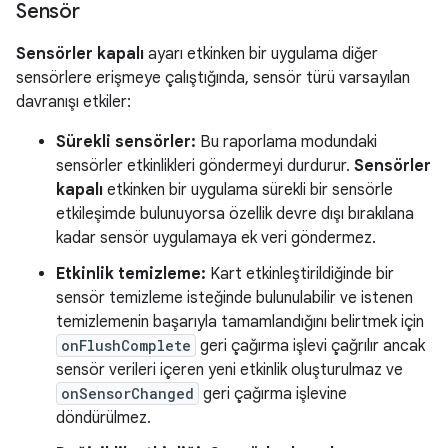
Sensör
Sensörler kapalı
ayarı etkinken bir uygulama diğer
sensörlere erişmeye çalıştığında, sensör türü varsayılan
davranışı etkiler:
Sürekli sensörler:
Bu raporlama modundaki
sensörler etkinlikleri göndermeyi durdurur.
Sensörler
kapalı
etkinken bir uygulama sürekli bir sensörle
etkileşimde bulunuyorsa özellik devre dışı bırakılana
kadar sensör uygulamaya ek veri göndermez.
Etkinlik temizleme:
Kart etkinleştirildiğinde bir
sensör temizleme isteğinde bulunulabilir ve istenen
temizlemenin başarıyla tamamlandığını belirtmek için
onFlushComplete
geri çağırma işlevi çağrılır ancak
sensör verileri içeren yeni etkinlik oluşturulmaz ve
onSensorChanged
geri çağırma işlevine
döndürülmez.