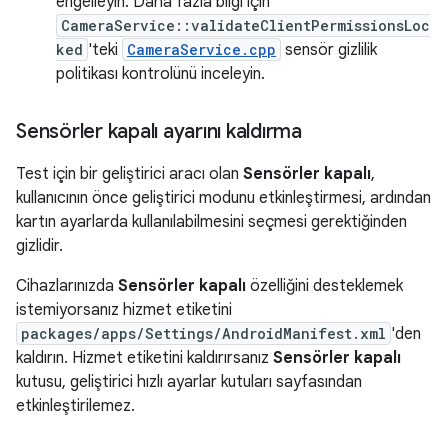
engelleyin. Daha fazla bilgi için
CameraService::validateClientPermissionsLoc
ked
'teki
CameraService.cpp
sensör gizlilik
politikası kontrolünü inceleyin.
Sensörler kapalı ayarını kaldırma
Test için bir geliştirici aracı olan
Sensörler kapalı
,
kullanıcının önce geliştirici modunu etkinleştirmesi, ardından
kartın ayarlarda kullanılabilmesini seçmesi gerektiğinden
gizlidir.
Cihazlarınızda
Sensörler kapalı
özelliğini desteklemek
istemiyorsanız hizmet etiketini
packages/apps/Settings/AndroidManifest.xml
'den
kaldırın. Hizmet etiketini kaldırırsanız
Sensörler kapalı
kutusu, geliştirici hızlı ayarlar kutuları sayfasından
etkinleştirilemez.