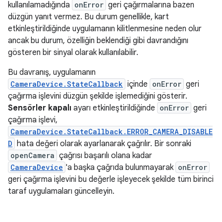
kullanılamadığında
onError
geri çağırmalarına bazen
düzgün yanıt vermez. Bu durum genellikle, kart
etkinleştirildiğinde uygulamanın kilitlenmesine neden olur
ancak bu durum, özelliğin beklendiği gibi davrandığını
gösteren bir sinyal olarak kullanılabilir.
Bu davranış, uygulamanın
CameraDevice.StateCallback
içinde
onError
geri
çağırma işlevini düzgün şekilde işlemediğini gösterir.
Sensörler kapalı
ayarı etkinleştirildiğinde
onError
geri
çağırma işlevi,
CameraDevice.StateCallback.ERROR_CAMERA_DISABLE
D
hata değeri olarak ayarlanarak çağrılır. Bir sonraki
openCamera
çağrısı başarılı olana kadar
CameraDevice
'a başka çağrıda bulunmayarak
onError
geri çağırma işlevini bu değerle işleyecek şekilde tüm birinci
taraf uygulamaları güncelleyin.