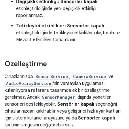
Değişiklik etkinliği:
Sensörler kapalı
etkinleştirildiğinde yeni değişiklik etkinliği
raporlanmaz.
Tetikleyici etkinlikler:
Sensörler kapalı
etkinleştirildiğinde tetikleyici etkinlikler oluşturulmaz.
Mevcut etkinlikler tamamlanır.
Özelleştirme
Cihazlarınızda
SensorService
,
CameraService
ve
AudioPolicyService
'nin varsayılan uygulaması
kullanılıyorsa referans tasarımda ek bir özelleştirme
gerekmez. Ancak
SensorManager
dışında yönetilen
sensörleri destekleyebilir,
Sensörler kapalı
seçeneğini
cihazlarınızdan kaldırabilir veya geliştirici hızlı ayar kartları
için sistem kullanıcı arayüzünü ya da
Sensörler kapalı
kartının simgesini değiştirebilirsiniz.