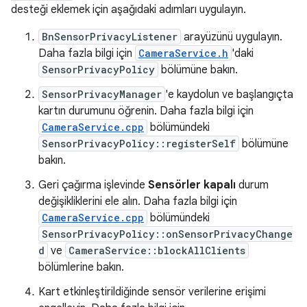
desteği eklemek için aşağıdaki adımları uygulayın.
BnSensorPrivacyListener
arayüzünü uygulayın.
Daha fazla bilgi için
CameraService.h
'daki
SensorPrivacyPolicy
bölümüne bakın.
SensorPrivacyManager
'e kaydolun ve başlangıçta
kartın durumunu öğrenin. Daha fazla bilgi için
CameraService.cpp
bölümündeki
SensorPrivacyPolicy::registerSelf
bölümüne
bakın.
Geri çağırma işlevinde
Sensörler kapalı
durum
değişikliklerini ele alın. Daha fazla bilgi için
CameraService.cpp
bölümündeki
SensorPrivacyPolicy::onSensorPrivacyChange
d
ve
CameraService::blockAllClients
bölümlerine bakın.
Kart etkinleştirildiğinde sensör verilerine erişimi