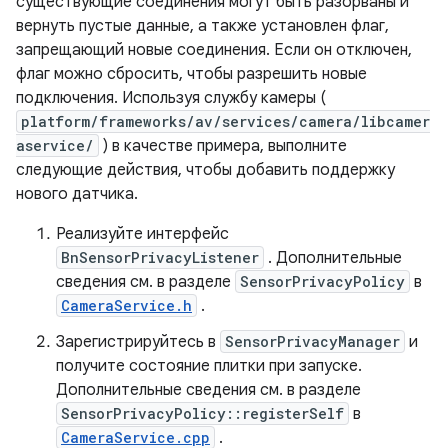
существующие соединения могут быть разорваны и
вернуть пустые данные, а также установлен флаг,
запрещающий новые соединения. Если он отключен,
флаг можно сбросить, чтобы разрешить новые
подключения. Используя службу камеры (
platform/frameworks/av/services/camera/libcamer
aservice/
) в качестве примера, выполните
следующие действия, чтобы добавить поддержку
нового датчика.
Реализуйте интерфейс
BnSensorPrivacyListener
. Дополнительные
сведения см. в разделе
SensorPrivacyPolicy
в
CameraService.h
.
Зарегистрируйтесь в
SensorPrivacyManager
и
получите состояние плитки при запуске.
Дополнительные сведения см. в разделе
SensorPrivacyPolicy::registerSelf
в
CameraService.cpp
.