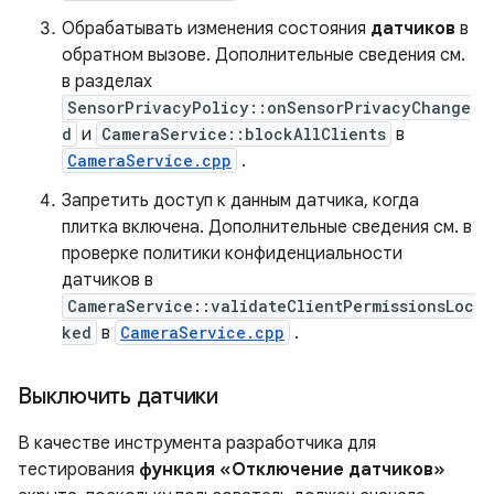
Обрабатывать изменения состояния
датчиков
в
обратном вызове. Дополнительные сведения см.
в разделах
SensorPrivacyPolicy::onSensorPrivacyChange
d
и
CameraService::blockAllClients
в
CameraService.cpp
.
Запретить доступ к данным датчика, когда
плитка включена. Дополнительные сведения см. в
проверке политики конфиденциальности
датчиков в
CameraService::validateClientPermissionsLoc
ked
в
CameraService.cpp
.
Выключить датчики
В качестве инструмента разработчика для
тестирования
функция «Отключение датчиков»