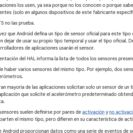
caciones los usen, ya sea porque no los conocen o porque sabe
entes (solo en algunos dispositivos de este fabricante específ
TS no las prueba.
vez que Android defina un tipo de sensor oficial para este tipo 
n dejar de usar su propio tipo temporal y usar el tipo oficial.
rrolladores de aplicaciones usarán el sensor.
ntación del HAL informa la lista de todos los sensores present
e haber varios sensores del mismo tipo. Por ejemplo, dos sen
erómetros.
ran mayoría de las aplicaciones solicitan solo un sensor de un 
aplicación que solicite el acelerómetro predeterminado obten
ta.
sensores suelen definirse por pares de
activación
y
no activac
arten el mismo tipo, pero difieren en su característica de acti
e Android proporcionan datos como una serie de eventos de s