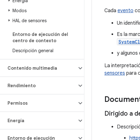
Energía
Cada
evento
co
Modos
HAL de sensores
Un identif
Es la marc
Entorno de ejecución del
centro de contexto
SystemC
Descripción general
y algunos
La interpretaci
Contenido multimedia
sensores
para o
Rendimiento
Document
Permisos
Dirigido a d
Energía
Descripci
http
Entorno de ejecución