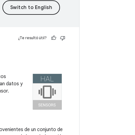
¿Te resultó útil?
cos
nan datos y
nsor.
rovenientes de un conjunto de