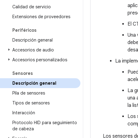
apli
Calidad de servicio
pres
Extensiones de proveedores
El C
Periféricos
Una 
Descripción general
debe
desa
Accesorios de audio
Accesorios personalizados
La impleme
Pued
Sensores
acel
Descripción general
La g
Pila de sensores
una 
Tipos de sensores
la lis
Interacción
Los 
Protocolo HID para seguimiento
comp
de cabeza
Los sensores d