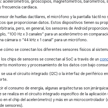
os: acelerómetros, giroscopios, magnetómetros, barómetros, 
y frecuencia cardíaca.
nsor de huellas dactilares, el micrófono y la pantalla táctil no s
sicos que proporcionan datos. Estos dispositivos tienen su pr
rbitraria, pero, en general, los sensores de Android proporci
plo, “100 Hz x 3 canales” para un acelerómetro en comparaci
na cámara o “44 kHz x 1 canal” para un micrófono.
ne cómo se conectan los diferentes sensores físicos al sistem
 los chips de sensores se conectan al SoC a través de un
conc
ierto monitoreo y procesamiento de los datos con bajo consu
se usa el circuito integrado (I2C) o la interfaz de periférico
orte.
ir el consumo de energía, algunas arquitecturas son jerárqui
 se realiza en el circuito integrado específico de la aplicació
o en el chip del acelerómetro) y más en un microcontrolador 
de sensores).