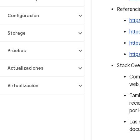
Referenci
Configuración
http
http
Storage
http
Pruebas
http
Stack Over
Actualizaciones
Como
web 
Virtualización
Tamb
reci
por 
Las 
docu