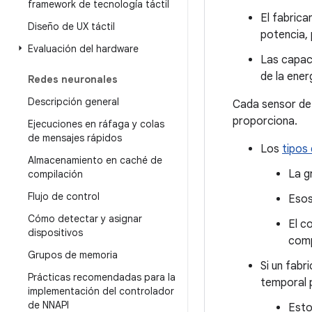
framework de tecnología táctil
El fabrica
Diseño de UX táctil
potencia,
Evaluación del hardware
Las capac
de la ener
Redes neuronales
Descripción general
Cada sensor de 
proporciona.
Ejecuciones en ráfaga y colas
de mensajes rápidos
Los
tipos
Almacenamiento en caché de
La g
compilación
Flujo de control
Esos
Cómo detectar y asignar
El c
dispositivos
comp
Grupos de memoria
Si un fabr
Prácticas recomendadas para la
temporal p
implementación del controlador
de NNAPI
Esto