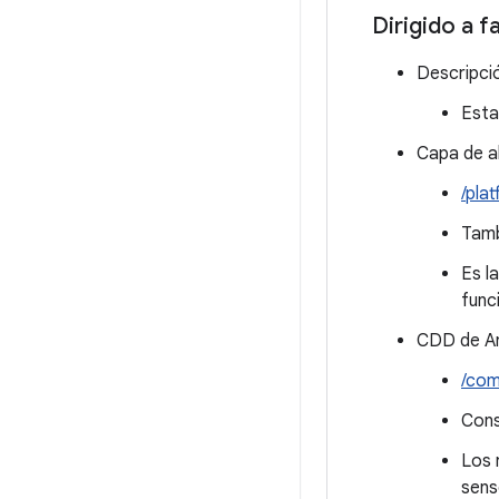
Dirigido a f
Descripci
Esta
Capa de a
/pla
Tamb
Es l
func
CDD de An
/com
Cons
Los 
sens