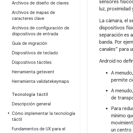
sensores físic
Archivos de diseño de claves
luz, proximidad 
Archivos de mapas de
caracteres clave
La cámara, el se
dispositivos fí
Archivos de configuración de
dispositivos de entrada
separación es a
banda. Por ejem
Guía de migración
canales” para u
Dispositivos de teclado
Android no defi
Dispositivos táctiles
Herramienta getevent
A menudo,
permite c
Herramienta validatekeymaps
A menudo, 
Tecnología táctil
de transp
Descripción general
Para reduc
Cómo implementar la tecnología
mínimo que
táctil
movimient
Fundamentos de UX para el
un centro 