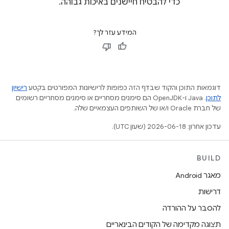
כדי להבטיח חיישנים באיכות גבוהה.
המידע עזר לך?
דוגמאות התוכן והקוד שבדף הזה כפופות לרישיונות המפורטים בקטע
רישיון
לתוכן
.‏ Java ו-OpenJDK הם סימנים מסחריים או סימנים מסחריים רשומים
של חברת Oracle ו/או של השותפים העצמאיים שלה.
עדכון אחרון: 2026-06-18 (שעון UTC).
BUILD
מאגר Android
דרישות
להסבר על ההורדה
תצוגה מקדימה של הקודים הבינאריים