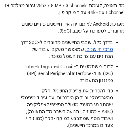
מד תאוצה, לעומת ‎25hz x 8 MP x 3 channels עבור מצלמה או
‎44kHz x 1 channel עבור מיקרופון.
מערכת Android לא מגדירה איך חיישנים פיזיים שונים
מחוברים למערכת על שבב (SoC).
בדרך כלל, שבבי החיישנים מחוברים ל-SoC דרך
מרכז חיישנים
, שמאפשר מעקב ועיבוד של
הנתונים עם צריכת חשמל נמוכה.
(I2C) או ב-Serial Peripheral Interface‏ (SPI)
כמנגנון התעבורה.
כדי להפחית את צריכת החשמל, חלק
מהארכיטקטורות הן היררכיות, עם עיבוד מינימלי
שמתבצע במעגל משולב ספציפי לאפליקציה
(ASIC – כמו זיהוי תנועה בשבב מד התאוצה),
ועיבוד נוסף שמתבצע במיקרו-בקר (כמו זיהוי
צעדים במרכז חיישנים).