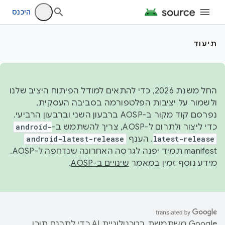
היכנס
תיעוד
החל משנת 2026, כדי להתאים למודל הפיתוח היציב שלנו
ולשמור על יציבות הפלטפורמה בסביבה העסקית,
נפרסם קוד מקור ב-AOSP ברבעון השני וברבעון הרביעי.
כדי ליצור ולתרום ל-AOSP, צריך להשתמש ב-
android-
latest-release
. הענף
android-latest-release
manifest תמיד יפנה לגרסה האחרונה שנדחפה ל-AOSP.
מידע נוסף זמין במאמר
שינויים ב-AOSP
.
‫Google משתמשת בטכנולוגיית AI כדי לתרגם תוכן