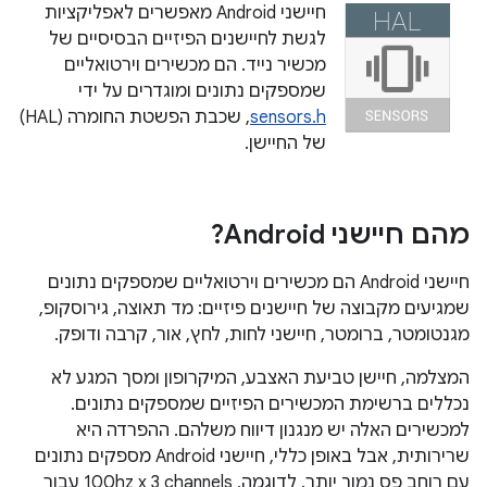
חיישני Android מאפשרים לאפליקציות
לגשת לחיישנים הפיזיים הבסיסיים של
מכשיר נייד. הם מכשירים וירטואליים
שמספקים נתונים ומוגדרים על ידי
sensors.h
, שכבת הפשטת החומרה (HAL)
של החיישן.
מהם חיישני Android?
חיישני Android הם מכשירים וירטואליים שמספקים נתונים
שמגיעים מקבוצה של חיישנים פיזיים: מד תאוצה, גירוסקופ,
מגנטומטר, ברומטר, חיישני לחות, לחץ, אור, קרבה ודופק.
המצלמה, חיישן טביעת האצבע, המיקרופון ומסך המגע לא
נכללים ברשימת המכשירים הפיזיים שמספקים נתונים.
למכשירים האלה יש מנגנון דיווח משלהם. ההפרדה היא
שרירותית, אבל באופן כללי, חיישני Android מספקים נתונים
עם רוחב פס נמוך יותר. לדוגמה, ‎100hz x 3 channels עבור