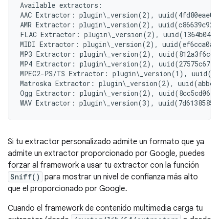
Available extractors:

AAC Extractor: plugin\_version(2), uuid(4fd80eae03
AMR Extractor: plugin\_version(2), uuid(c86639c92f
FLAC Extractor: plugin\_version(2), uuid(1364b048c
MIDI Extractor: plugin\_version(2), uuid(ef6cca0af
MP3 Extractor: plugin\_version(2), uuid(812a3f6cc8
MP4 Extractor: plugin\_version(2), uuid(27575c6744
MPEG2-PS/TS Extractor: plugin\_version(1), uuid(3d
Matroska Extractor: plugin\_version(2), uuid(abbed
Ogg Extractor: plugin\_version(2), uuid(8cc5cd06f7
Si tu extractor personalizado admite un formato que ya
admite un extractor proporcionado por Google, puedes
forzar al framework a usar tu extractor con la función
Sniff()
para mostrar un nivel de confianza más alto
que el proporcionado por Google.
Cuando el framework de contenido multimedia carga tu