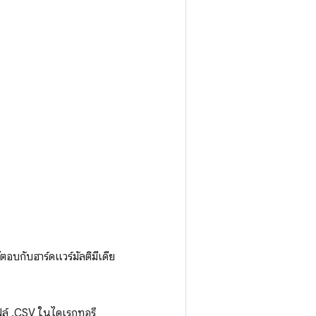
้ตอบกับฮาร์ดแวร์มัลติมีเดีย
ไฟล์ .CSV ในไดเรกทอรี