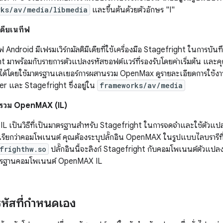
rks/av/media/libmedia
และขึ้นต้นด้วยตัวอักษร "I"
เดียเนทีฟ
ีฟ Android มีเฟรมเวิร์กมัลติมีเดียที่ใช้เครื่องมือ Stagefright ในการบั
t มาพร้อมกับรายการตัวแปลงรหัสซอฟต์แวร์ที่รองรับโดยค่าเริ่มต้น และค
ด้โดยใช้มาตรฐานเลเยอร์การผสานรวม OpenMax ดูรายละเอียดการใช้งาน
r และ Stagefright ซึ่งอยู่ใน
frameworks/av/media
นรวม OpenMAX (IL)
 เป็นวิธีที่เป็นมาตรฐานสำหรับ Stagefright ในการจดจำและใช้ตัวแปลงรห
เรียกว่าคอมโพเนนต์ คุณต้องระบุปลั๊กอิน OpenMAX ในรูปแบบไลบรารีที่ใช
frighthw.so
ปลั๊กอินนี้จะลิงก์ Stagefright กับคอมโพเนนต์ตัวแปลงรห
รฐานคอมโพเนนต์ OpenMAX IL
รหัสที่กำหนดเอง