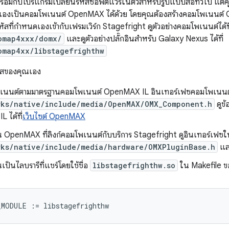
้อมกับโปรแกรมเปลี่ยนรหัสซอฟต์แวร์ในตัวสำหรับรูปแบบสื่อทั่วไป แต่ค
นดเองเป็นคอมโพเนนต์ OpenMAX ได้ด้วย โดยคุณต้องสร้างคอมโพเนนต์ O
สที่กำหนดเองเข้ากับเฟรมเวิร์ก Stagefright ดูตัวอย่างคอมโพเนนต์ได้ที
omap4xxx/domx/
และดูตัวอย่างปลั๊กอินสำหรับ Galaxy Nexus ได้ที่
omap4xx/libstagefrighthw
หัสของคุณเอง
พเนนต์ตามมาตรฐานคอมโพเนนต์ OpenMAX IL อินเทอร์เฟซคอมโพเนนต์
rks/native/include/media/OpenMAX/OMX_Component.h
ดูข้
 ได้ที่
เว็บไซต์ OpenMAX
ิน OpenMAX ที่ลิงก์คอมโพเนนต์กับบริการ Stagefright ดูอินเทอร์เฟซในก
rks/native/include/media/hardware/OMXPluginBase.h
แ
นเป็นไลบรารีที่แชร์โดยใช้ชื่อ
libstagefrighthw.so
ใน Makefile ขอ