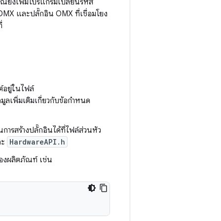
ุณยังเพิ่มโปรแกรมเปลี่ยนรหัส
MX และปลั๊กอิน OMX ที่เชื่อมโยง
่
อยู่ในไฟล์
อมูลเพิ่มเติมเกี่ยวกับข้อกำหนด
ารสร้างปลั๊กอินได้ที่ไฟล์ส่วนหัว
ละ
HardwareAPI.h
งผลิตภัณฑ์ เช่น