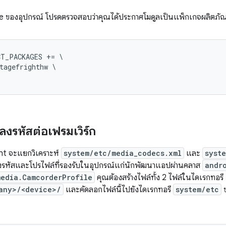
e ของอุปกรณ์ โปรดตรวจสอบว่าคุณได้ประกาศโมดูลเป็นแพ็กเกจผลิตภัณฑ์
T_PACKAGES += \

tagefrighthw \

งรหัสต่อเฟรมเวิร์ก
ht จะแยกวิเคราะห์
system/etc/media_codecs.xml
และ
syst
งรหัสและโปรไฟล์ที่รองรับในอุปกรณ์แก่นักพัฒนาแอปผ่านคลาส
andr
media.CamcorderProfile
คุณต้องสร้างไฟล์ทั้ง 2 ไฟล์ในไดเรกทอรี
any>/<device>/
และคัดลอกไฟล์นี้ไปยังไดเรกทอรี
system/etc
ข