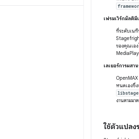
framewo
เฟรมเวิร์กมัลติมี
ที่ระดับเนท
Stagefrigh
ของคุณเองไ
MediaPlaye
เลเยอร์การผสา
OpenMAX IL
หนดเองซึ่ง
libstage
งานตามมาต
ใช้ตัวแปลง