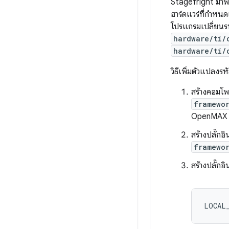
Stagefright มาพร
ฮาร์ดแวร์ที่กำห
โปรแกรมเปลี่ยนรหั
hardware/ti/
hardware/ti/
วิธีเพิ่มตัวแปลงร
สร้างคอมโ
framewo
OpenMAX IL
สร้างปลั๊กอ
framewo
สร้างปลั๊กอิ