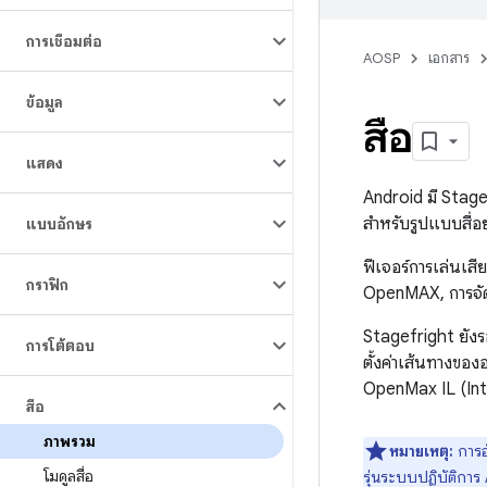
การเชื่อมต่อ
AOSP
เอกสาร
ข้อมูล
สื่อ
แสดง
Android มี Stagef
สำหรับรูปแบบสื่
แบบอักษร
ฟีเจอร์การเล่นเ
กราฟิก
OpenMAX, การจัด
Stagefright ยังร
การโต้ตอบ
ตั้งค่าเส้นทางของ
OpenMax IL (Int
สื่อ
ภาพรวม
หมายเหตุ:
การอ
โมดูลสื่อ
รุ่นระบบปฏิบัติการ