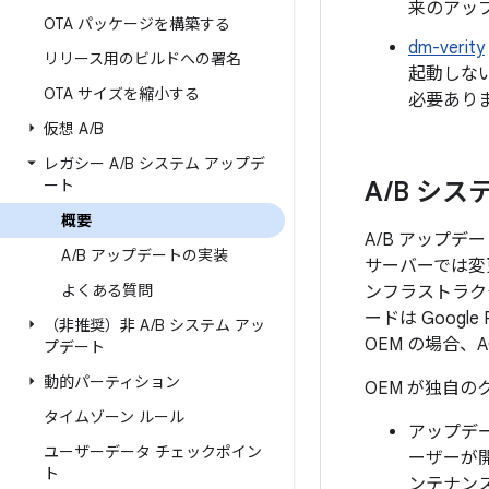
来のアッ
OTA パッケージを構築する
dm-verity
リリース用のビルドへの署名
起動しない
OTA サイズを縮小する
必要あり
仮想 A
/
B
レガシー A
/
B システム アップデ
ート
A
/
B シス
概要
A/B アップ
A
/
B アップデートの実装
サーバーでは変更
よくある質問
ンフラストラク
ードは Googl
（非推奨）非 A
/
B システム アッ
OEM の場合
プデート
動的パーティション
OEM が独自
タイムゾーン ルール
アップデ
ユーザーデータ チェックポイン
ーザーが
ト
ンテナンス