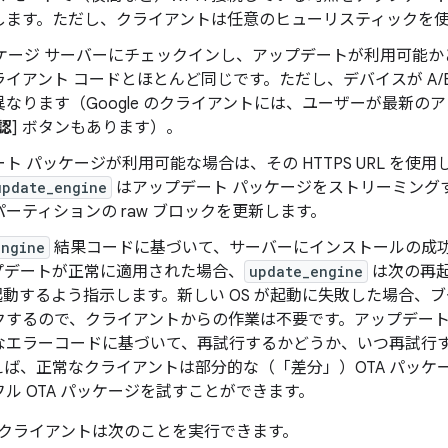
します。ただし、クライアントは任意のヒューリスティックを
パッケージ サーバーにチェックインし、アップデートが利用可能
イアント コードとほとんど同じです。ただし、デバイスが A/
異なります（Google のクライアントには、ユーザーが最新の
認
] ボタンもあります）。
ト パッケージが利用可能な場合は、その HTTPS URL を使用
update_engine
はアップデート パッケージをストリーミング
ーティションの raw ブロックを更新します。
engine
結果コードに基づいて、サーバーにインストールの成
プデートが正常に適用された場合、
update_engine
は次の再
で起動するよう指示します。新しい OS が起動に失敗した場合、ブ
クするので、クライアントからの作業は不要です。アップデー
なエラーコードに基づいて、再試行するかどうか、いつ再試行
えば、正常なクライアントは部分的な（「差分」）OTA パッケ
ル OTA パッケージを試すことができます。
クライアントは次のことを実行できます。