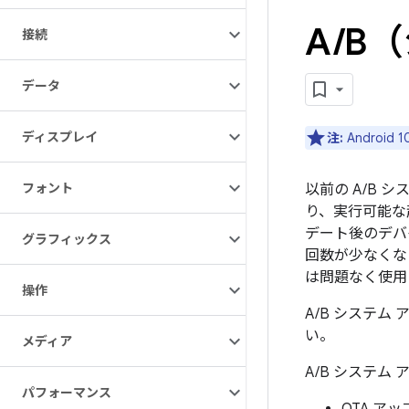
A
/
B
接続
データ
ディスプレイ
注:
Androi
フォント
以前の A/B
り、実行可能な
デート後のデバ
グラフィックス
回数が少なくな
は問題なく使用
操作
A/B システ
い。
メディア
A/B システ
パフォーマンス