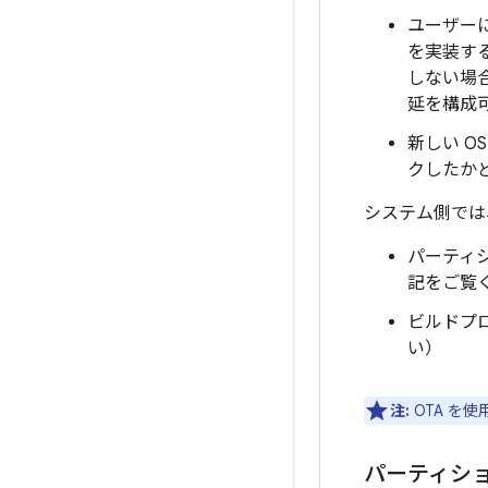
ユーザー
を実装す
しない場
延を構成
新しい O
クしたか
システム側では
パーティ
記をご覧
ビルドプロ
い）
注:
OTA を
パーティシ