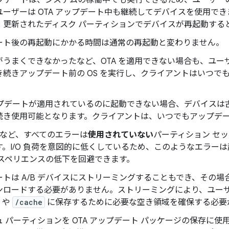
アップデートは、システムの稼働中でも実行できるため、ユーザ
ユーザーは OTA アップデート中も継続してデバイスを使用で
、更新されたディスク パーティションでデバイスが再起動する
ート後の再起動にかかる時間は通常の再起動と変わりません。
がうまくできなかったなど、OTA を適用できない場合も、ユ
き続きアップデート前の OS を実行し、クライアントはいつで
アップデートが適用されているのに起動できない場合、デバイスは
続き使用可能となります。クライアントは、いつでもアップデ
ラーなど、すべてのエラーは
使用されていない
パーティション セ
す。I/O 負荷を意図的に低くしているため、このようなエラー
クスペリエンスの低下を回避できます。
ートは A/B デバイスにストリーミングすることもでき、その
ンロードする必要がありません。ストリーミングにより、ユーザ
や
/cache
に保存するために必要な空き領域を確保する必要
 パーティションを OTA アップデート パッケージの保存に