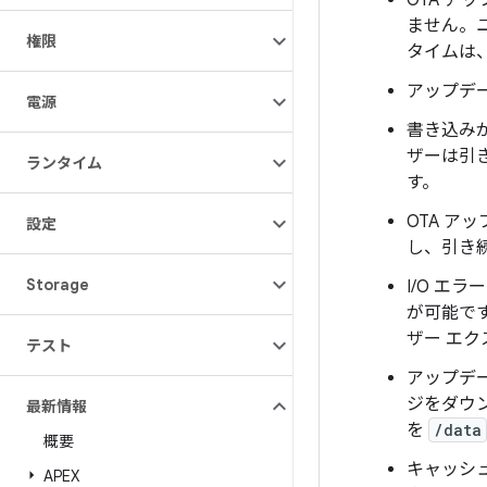
OTA 
ません。
権限
タイムは
アップデ
電源
書き込み
ザーは引
ランタイム
す。
OTA 
設定
し、引き
Storage
I/O エ
が可能で
ザー エ
テスト
アップデ
ジをダウ
最新情報
を
/data
概要
キャッシュ
APEX