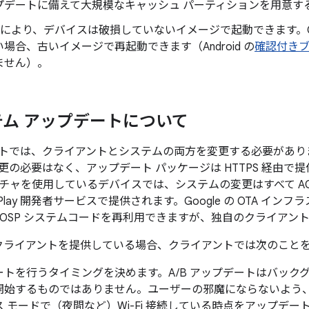
プデートに備えて大規模なキャッシュ パーティションを用意す
により、デバイスは破損していないイメージで起動できます。OTA や
場合、古いイメージで再起動できます（Android の
確認付き
ません）。
テム アップデートについて
デートでは、クライアントとシステムの両方を変更する必要がありま
の必要はなく、アップデート パッケージは HTTPS 経由で提供され
チャを使用しているデバイスでは、システムの変更はすべて AO
e Play 開発者サービスで提供されます。Google の OTA 
、AOSP システムコードを再利用できますが、独自のクライアン
のクライアントを提供している場合、クライアントでは次のこと
ートを行うタイミングを決めます。A/B アップデートはバック
開始するものではありません。ユーザーの邪魔にならないよう
 モードで（夜間など）Wi-Fi 接続している時点をアップデ