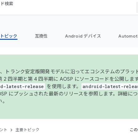
コード検索
トピック
互換性
Android デバイス
Automot
年より、トランク安定版開発モデルに沿ってエコシステムのプラ
 2 四半期と第 4 四半期に AOSP にソースコードを公開しま
id-latest-release
を使用します。
android-latest-relea
AOSP にプッシュされた最新のリリースを参照します。詳細に
い。
ント
主要トピック
この