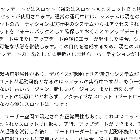
 アップデートでは
スロット（通常はスロット A とスロット B と
 セットが使用されます。通常の運用中には、システムは現在の
ットのパーティションは実行中のシステムからはアクセスされ
ットをフォールバックとして確保しておくことでアップデート
デート中またはアップデート直後にエラーが発生した場合、シ
可能な状態を継続します。この目的を達成するため、
現在のス
 アップデートの一環としては更新されません。パーティションが 
起動可能属性があり、デバイスが起動できる適切なシステムが
ロットが起動可能となるのはシステムの実行中ですが、もう一
ない）古いバージョン、新しいバージョン、または無効なデー
ロットの状態にかかわらず、
アクティブなスロット（ブートロ
なわち
優先スロットは 1 つです。
、ユーザー空間で設定された
正常属性もあり、これはスロット
とされたスロットでは起動、実行、アップデートができます。
か起動を試行した後）、ブートローダーによって起動不能とし
動可能スロットに変更されます。この場合、通常は新規のアク