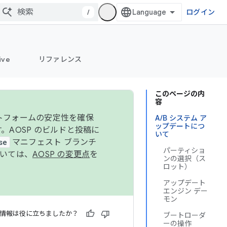
/
ログイン
ive
リファレンス
このページの内
容
ットフォームの安定性を確保
A/B システム ア
ップデートにつ
す。AOSP のビルドと投稿に
いて
se
マニフェスト ブランチ
パーティショ
ついては、
AOSP の変更点
を
ンの選択（ス
ロット）
アップデート
エンジン デー
モン
情報は役に立ちましたか？
ブートローダ
ーの操作