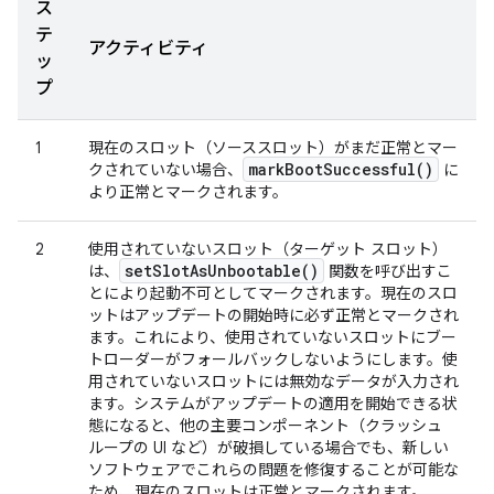
ス
テ
アクティビティ
ッ
プ
1
現在のスロット（ソーススロット）がまだ正常とマー
mark
Boot
Successful(
)
クされていない場合、
に
より正常とマークされます。
2
使用されていないスロット（ターゲット スロット）
set
Slot
As
Unbootable(
)
は、
関数を呼び出すこ
とにより起動不可としてマークされます。現在のスロ
ットはアップデートの開始時に必ず正常とマークされ
ます。これにより、使用されていないスロットにブー
トローダーがフォールバックしないようにします。使
用されていないスロットには無効なデータが入力され
ます。システムがアップデートの適用を開始できる状
態になると、他の主要コンポーネント（クラッシュ
ループの UI など）が破損している場合でも、新しい
ソフトウェアでこれらの問題を修復することが可能な
ため、現在のスロットは正常とマークされます。