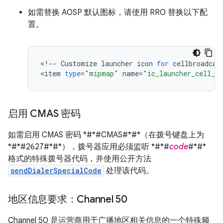
如需替换 AOSP 默认图标，请使用 RRO 替换以下配
置。
<
!
--
Customize
launcher
icon
for
cellbroadcas
<
item
type
=
"mipmap"
name
=
"ic_launcher_cell_b
启用 CMAS 密码
如需启用 CMAS 密码 *#*#CMAS#*#*（在拨号键盘上为
*#*#2627#*#*），拨号器应用必须监听 *#*#
code
#*#*
格式的特殊拨号器代码，并使用公开方法
sendDialerSpecialCode
处理该代码。
地区信息要求：Channel 50
Channel 50 是运营商用于广播地区相关信息的一个特殊频