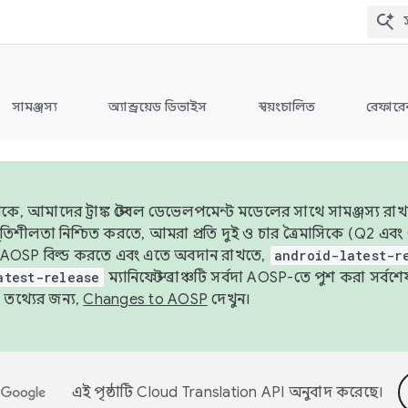
সামঞ্জস্য
অ্যান্ড্রয়েড ডিভাইস
স্বয়ংচালিত
রেফারেন
ে, আমাদের ট্রাঙ্ক স্টেবল ডেভেলপমেন্ট মডেলের সাথে সামঞ্জস্য রাখ
র স্থিতিশীলতা নিশ্চিত করতে, আমরা প্রতি দুই ও চার ত্রৈমাসিকে (Q2
 AOSP বিল্ড করতে এবং এতে অবদান রাখতে,
android-latest-r
atest-release
ম্যানিফেস্ট ব্রাঞ্চটি সর্বদা AOSP-তে পুশ করা সর্ব
তথ্যের জন্য,
Changes to AOSP
দেখুন।
এই পৃষ্ঠাটি
Cloud Translation API
অনুবাদ করেছে।