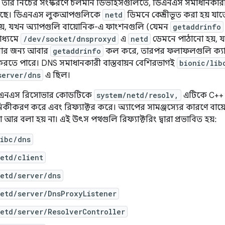
 এবং তার নিচের সংস্করণে চলমান ডিভাইসগুলিতে, ডিএনএস সমাধানকা
রয়েছে। ডিএনএস লুকআপগুলিকে
netd
ডিমনে কেন্দ্রীভূত করা হয় যা
হয়, যখন অ্যাপগুলি বায়োনিক-এ ফাংশনগুলি (যেমন
getaddrinfo
াধ্যমে
/dev/socket/dnsproxyd
এ
netd
ডেমনে পাঠানো হয়, য
রার জন্য আবার
getaddrinfo
কল করে, তারপর ফলাফলগুলি ক্যাশে
 করতে পারে। DNS সমাধানকারী বাস্তবায়ন বেশিরভাগই
bionic/lib
server/dns
এ ছিল।
10 ডিএনএস রিসোভার কোডটিকে
system/netd/resolv,
এটিকে C++ 
ীকরণ করে এবং রিফ্যাক্টর করে। অ্যাপের সামঞ্জস্যের কারণে বায়
বারা আর বলা হয় না। এই উৎস পথগুলি রিফ্যাক্টরিং দ্বারা প্রভাবিত হয়:
libc/dns
etd/client
netd/server/dns
etd/server/DnsProxyListener
etd/server/ResolverController