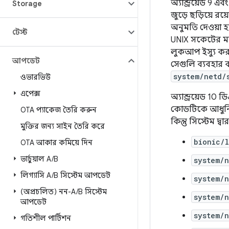
অ্যান্ড্রয়েড 9
Storage
জুড়ে ছড়িয়ে 
অনুমতি দেওয়া 
টেস্ট
UNIX সকেটের ম
লুকআপ ইস্যু ক
আপডেট
সেগুলি ব্যবহার
system/netd/
ওভারভিউ
এপেক্স
অ্যান্ড্রয়েড 
কোডটিকে আধুনিক
OTA প্যাকেজ তৈরি করুন
কিন্তু সিস্টেম দ্
মুক্তির জন্য সাইন তৈরি করে
bionic/
OTA আকার কমিয়ে দিন
ভার্চুয়াল A
/
B
system/n
লিগ্যাসি A
/
B সিস্টেম আপডেট
system/
(অপ্রচলিত) নন-A
/
B সিস্টেম
system/n
আপডেট
system/n
গতিশীল পার্টিশন