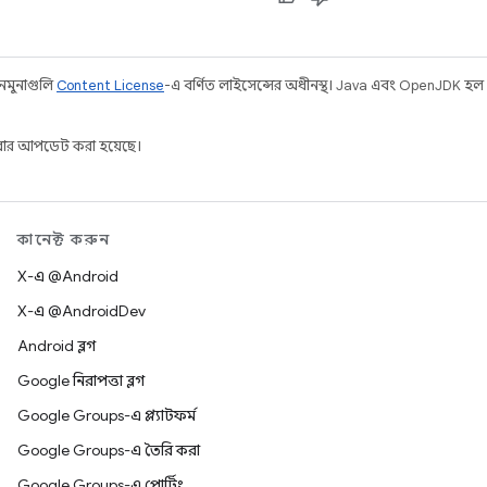
 নমুনাগুলি
Content License
-এ বর্ণিত লাইসেন্সের অধীনস্থ। Java এবং OpenJDK হল
ার আপডেট করা হয়েছে।
কানেক্ট করুন
X-এ @Android
X-এ @AndroidDev
Android ব্লগ
Google নিরাপত্তা ব্লগ
Google Groups-এ প্ল্যাটফর্ম
Google Groups-এ তৈরি করা
Google Groups-এ পোর্টিং