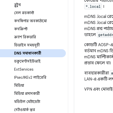
কোয়েরি পাঠাতে
ব্লুটুথ
*.local
।
সেল ব্রডকাস্ট
mDNS .local র
কনফিগার অবকাঠামো
mDNS .local র
mDNS প্রশ্ন পাঠ
কনক্রিপ্ট
তাহলে
getadd
ক্র্যাশ রিকভারি
কোডটি AOSP-এ 
ডিভাইস সময়সূচী
বর্তমান mDNS ড
DNS সমাধানকারী
mDNS মাল্টিকাস্ট
ডকুমেন্টসইউআই
প্রভাব ফেলে না।
Ext
Services
ব্যবহারকারীরা
IPsec
/
IKEv2 লাইব্রেরি
LAN-এ একটি লক্ষ
মিডিয়া
VPN এবং মোবাইল
মিডিয়া প্রদানকারী
মডিউল মেটাডেটা
নেটওয়ার্ক স্তর