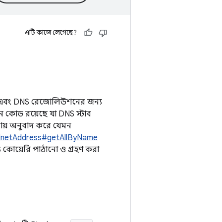
এটি কাজে লেগেছে?
এবং DNS রেজোলিউশনের জন্য
মন কোড রয়েছে যা DNS স্টাব
ায় অনুবাদ করে যেমন
InetAddress#getAllByName
 কোয়েরি পাঠানো ও গ্রহণ করা