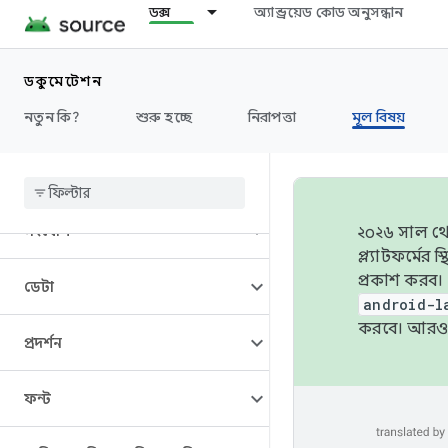
ওভারভিউ
ডক্স
অ্যান্ড্রয়েড কোড অনুসন্ধান
স্থাপত্য
ডকুমেন্টেশন
নতুন কি?
শুরু হচ্ছে
নিরাপত্তা
মূল বিষয়
শ্রুতি
ক্যামেরা
সংযোগ
২০২৬ সাল থেক
প্ল্যাটফর্মে
প্রকাশ করব।
ডেটা
android-l
করবে। আরও 
প্রদর্শন
ফন্ট