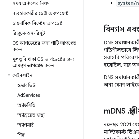
system/n
সময় অঞ্চলের নিয়ম
ব্যবহারকারীর ডেটা চেকপয়েন্ট
ডায়নামিক সিস্টেম আপডেট
বিন্যাস এবং
রিজুমে-অন-রিবুট
DNS সমাধানকার
OS আপডেটের জন্য পার্টি আপগ্রেড
করুন
গতিশীলভাবে লিঙ
সরাসরি পরিবেশন
মুলতুবি থাকা OS আপডেটের জন্য
হয়েছিল, যার অর
আমন্ত্রণ আপগ্রেড করুন
মেইনলাইন
DNS সমাধানকা
অন্য কোন লাইব্র
ওভারভিউ
Ad
Services
অ্যাডবিডি
m
DNS
.
স্থ
অ্যান্ড্রয়েড স্বাস্থ্য
নভেম্বর 2021 থে
অ্যাপসার্চ
মাল্টিকাস্ট ডিএন
শিল্প