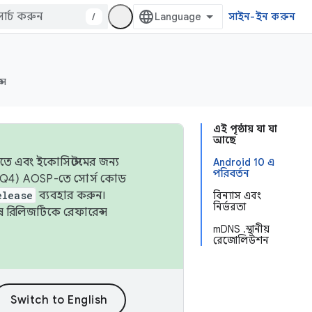
/
সাইন-ইন করুন
্স
এই পৃষ্ঠায় যা যা
আছে
তে এবং ইকোসিস্টেমের জন্য
Android 10 এ
পরিবর্তন
 এবং Q4) AOSP-তে সোর্স কোড
elease
ব্যবহার করুন।
বিন্যাস এবং
নির্ভরতা
শেষ রিলিজটিকে রেফারেন্স
mDNS .স্থানীয়
রেজোলিউশন