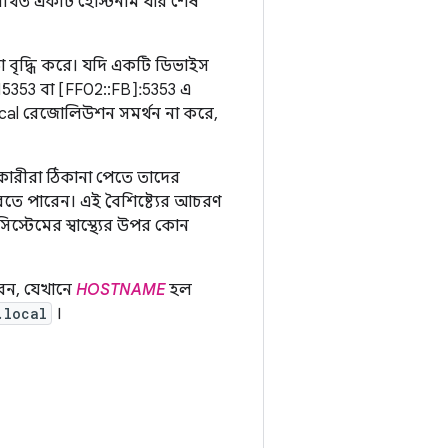
থিত একটি হোস্টনাম যার শেষ
া বৃদ্ধি করে। যদি একটি ডিভাইস
:5353 বা [FF02::FB]:5353 এ
local রেজোলিউশন সমর্থন না করে,
কারীরা ঠিকানা পেতে তাদের
তে পারেন। এই বৈশিষ্ট্যের আচরণ
িস্টেমের স্বাস্থ্যের উপর কোন
েন, যেখানে
HOSTNAME
হল
.local
।