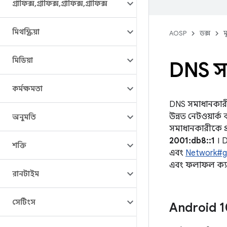
গ্রাফিক্স
,
গ্রাফিক্স
,
গ্রাফিক্স
,
গ্রাফিক্স
মিথস্ক্রিয়া
AOSP
ডক্স
ম
মিডিয়া
DNS স
কর্মক্ষমতা
DNS সমাধানকার
উন্নত নেটওয়ার্
অনুমতি
সমাধানকারীকে প্
2001:db8::1
। D
শক্তি
এবং
Network#g
এবং ফলাফল ক্য
রানটাইম
সেটিংস
Android 1