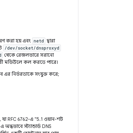
রণ করা হয় এবং
netd
দ্বারা
েট
/dev/socket/dnsproxyd
d
থেকে রেজলভারে সরানো
কারী মডিউলে কল করতে পারে।
ে এর নির্ভরতাকে সংযুক্ত করে;
, যা RFC 6762-এ "5.1 ওয়ান-শট
ন্ধভাবে স্ট্যান্ডার্ড DNS