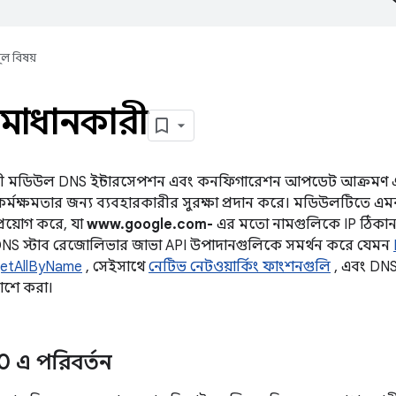
ূল বিষয়
মাধানকারী
ী মডিউল DNS ইন্টারসেপশন এবং কনফিগারেশন আপডেট আক্রমণ 
ক কর্মক্ষমতার জন্য ব্যবহারকারীর সুরক্ষা প্রদান করে। মডিউলটিতে এ
রয়োগ করে, যা
www.google.com-
এর মতো নামগুলিকে IP ঠিকান
NS স্টাব রেজোলিভার জাভা API উপাদানগুলিকে সমর্থন করে যেমন
etAllByName
, সেইসাথে
নেটিভ নেটওয়ার্কিং ফাংশনগুলি
, এবং DNS
াশে করা।
0 এ পরিবর্তন