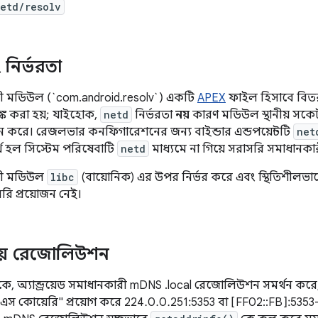
etd/resolv
 নির্ভরতা
ী মডিউল (`com.android.resolv`) একটি
APEX
ফাইল হিসাবে বিত
্ক করা হয়; যাইহোক,
netd
নির্ভরতা
নয়
কারণ মডিউল স্থানীয় সক
 করে। রেজলভার কনফিগারেশনের জন্য বাইন্ডার এন্ডপয়েন্টটি
net
্থ হল সিস্টেম পরিষেবাটি
netd
মাধ্যমে না গিয়ে সরাসরি সমাধান
রী মডিউল
libc
(বায়োনিক) এর উপর নির্ভর করে এবং স্থিতিশীলভাব
েরি প্রয়োজন নেই।
ানীয় রেজোলিউশন
কে, অ্যান্ড্রয়েড সমাধানকারী mDNS .local রেজোলিউশন সমর্থন করে
এস কোয়েরি" প্রয়োগ করে 224.0.0.251:5353 বা [FF02::FB]:5353-এ অ