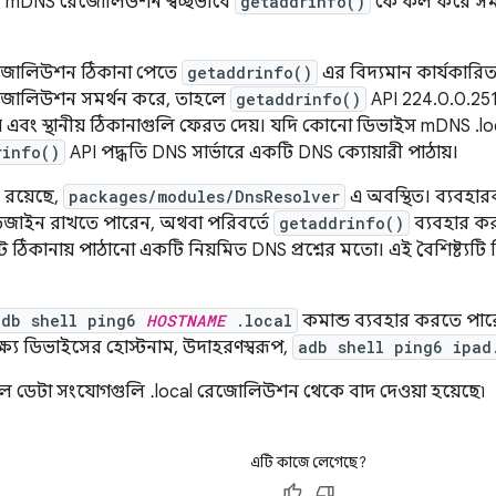
। mDNS রেজোলিউশন স্বচ্ছভাবে
getaddrinfo()
কে কল করে সমর্
েজোলিউশন ঠিকানা পেতে
getaddrinfo()
এর বিদ্যমান কার্যকারিত
েজোলিউশন সমর্থন করে, তাহলে
getaddrinfo()
API 224.0.0.251
ায় এবং স্থানীয় ঠিকানাগুলি ফেরত দেয়। যদি কোনো ডিভাইস mDNS .
rinfo()
API পদ্ধতি DNS সার্ভারে একটি DNS ক্যোয়ারী পাঠায়।
রয়েছে,
packages/modules/DnsResolver
এ অবস্থিত। ব্যবহার
িজাইন রাখতে পারেন, অথবা পরিবর্তে
getaddrinfo()
ব্যবহার কর
 ঠিকানায় পাঠানো একটি নিয়মিত DNS প্রশ্নের মতো। এই বৈশিষ্ট্যটি স
adb shell ping6
HOSTNAME
.local
কমান্ড ব্যবহার করতে পার
্য ডিভাইসের হোস্টনাম, উদাহরণস্বরূপ,
adb shell ping6 ipad
 ডেটা সংযোগগুলি .local রেজোলিউশন থেকে বাদ দেওয়া হয়েছে৷
এটি কাজে লেগেছে?