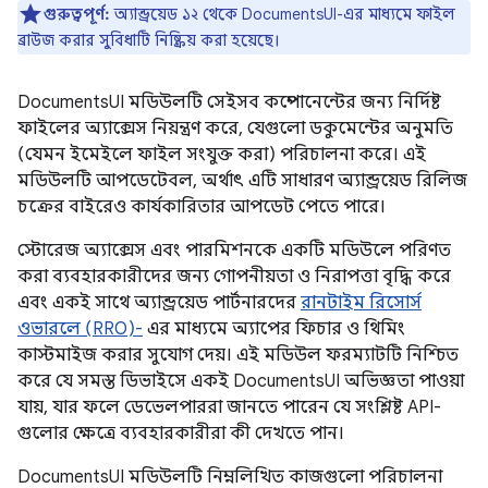
গুরুত্বপূর্ণ:
অ্যান্ড্রয়েড ১২ থেকে DocumentsUI-এর মাধ্যমে ফাইল
ব্রাউজ করার সুবিধাটি নিষ্ক্রিয় করা হয়েছে।
DocumentsUI মডিউলটি সেইসব কম্পোনেন্টের জন্য নির্দিষ্ট
ফাইলের অ্যাক্সেস নিয়ন্ত্রণ করে, যেগুলো ডকুমেন্টের অনুমতি
(যেমন ইমেইলে ফাইল সংযুক্ত করা) পরিচালনা করে। এই
মডিউলটি আপডেটেবল, অর্থাৎ এটি সাধারণ অ্যান্ড্রয়েড রিলিজ
চক্রের বাইরেও কার্যকারিতার আপডেট পেতে পারে।
স্টোরেজ অ্যাক্সেস এবং পারমিশনকে একটি মডিউলে পরিণত
করা ব্যবহারকারীদের জন্য গোপনীয়তা ও নিরাপত্তা বৃদ্ধি করে
এবং একই সাথে অ্যান্ড্রয়েড পার্টনারদের
রানটাইম রিসোর্স
ওভারলে (RRO)-
এর মাধ্যমে অ্যাপের ফিচার ও থিমিং
কাস্টমাইজ করার সুযোগ দেয়। এই মডিউল ফরম্যাটটি নিশ্চিত
করে যে সমস্ত ডিভাইসে একই DocumentsUI অভিজ্ঞতা পাওয়া
যায়, যার ফলে ডেভেলপাররা জানতে পারেন যে সংশ্লিষ্ট API-
গুলোর ক্ষেত্রে ব্যবহারকারীরা কী দেখতে পান।
DocumentsUI মডিউলটি নিম্নলিখিত কাজগুলো পরিচালনা