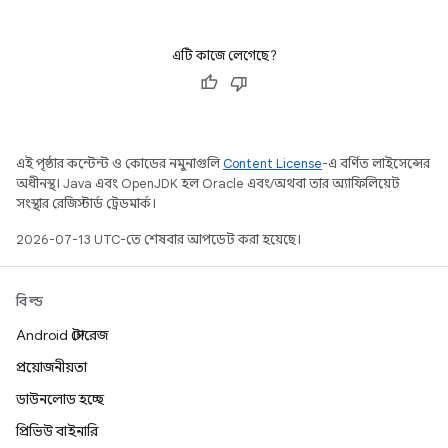
এটি কাজে লেগেছে?
এই পৃষ্ঠার কন্টেন্ট ও কোডের নমুনাগুলি
Content License
-এ বর্ণিত লাইসেন্সের
অধীনস্থ। Java এবং OpenJDK হল Oracle এবং/অথবা তার অ্যাফিলিয়েট
সংস্থার রেজিস্টার্ড ট্রেডমার্ক।
2026-07-13 UTC-তে শেষবার আপডেট করা হয়েছে।
বিল্ড
Android স্টোরেজ
প্রয়োজনীয়তা
ডাউনলোড হচ্ছে
প্রিভিউ বাইনারি